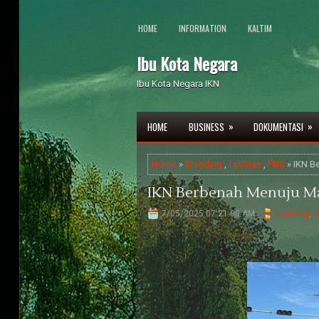
HOME
INFORMATION
KALTIM
Ibu Kota Negara
Ibu Kota Negara IKN
»
»
HOME
BUSINESS
DOKUMENTASI
Home
»
Branding
,
fasilitas
,
PNS
» IKN B
IKN Berbenah Menuju M
7/05/2025 07:21:00 AM
Branding
,
f