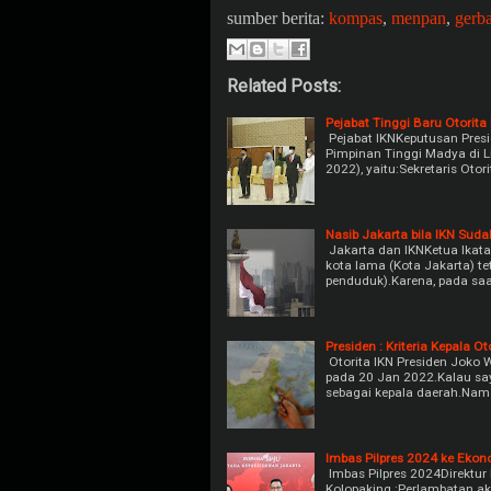
sumber berita:
kompas
,
menpan
,
gerb
Related Posts:
Pejabat Tinggi Baru Otorita
Pejabat IKNKeputusan Pres
Pimpinan Tinggi Madya di L
2022), yaitu:Sekretaris Otor
Nasib Jakarta bila IKN Sud
Jakarta dan IKNKetua Ikatan
kota lama (Kota Jakarta) 
penduduk).Karena, pada saat
Presiden : Kriteria Kepala Ot
Otorita IKN Presiden Joko 
pada 20 Jan 2022.Kalau say
sebagai kepala daerah.Na
Imbas Pilpres 2024 ke Ekon
Imbas Pilpres 2024Direktu
Kolopaking :Perlambatan ak