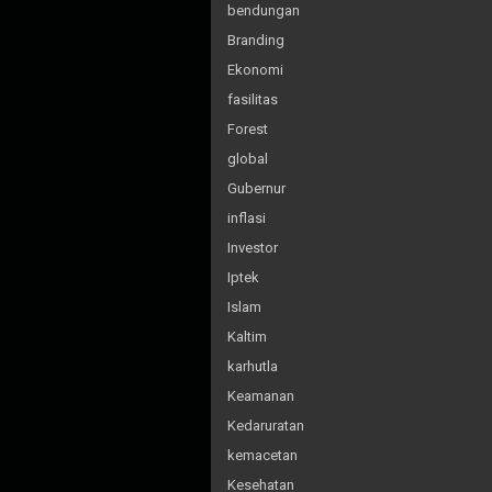
bendungan
Branding
Ekonomi
fasilitas
Forest
global
Gubernur
inflasi
Investor
Iptek
Islam
Kaltim
karhutla
Keamanan
Kedaruratan
kemacetan
Kesehatan