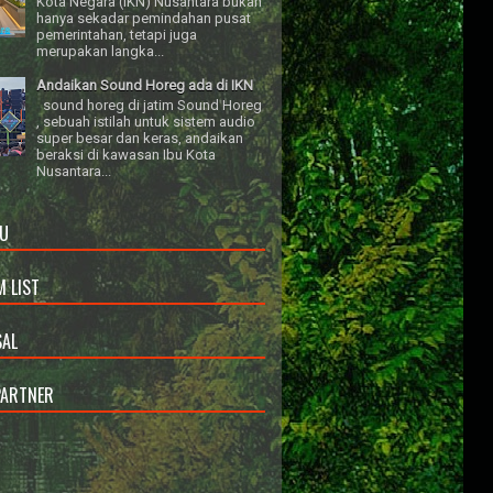
Kota Negara (IKN) Nusantara bukan
hanya sekadar pemindahan pusat
pemerintahan, tetapi juga
merupakan langka...
Andaikan Sound Horeg ada di IKN
sound horeg di jatim Sound Horeg
, sebuah istilah untuk sistem audio
super besar dan keras, andaikan
beraksi di kawasan Ibu Kota
Nusantara...
U
 LIST
AL
PARTNER