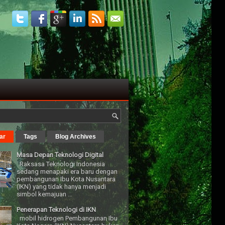
ar
Tags
Blog Archives
Masa Depan Teknologi Digital
Raksasa Teknologi Indonesia
sedang menapaki era baru dengan
pembangunan Ibu Kota Nusantara
(IKN) yang tidak hanya menjadi
simbol kemajuan ...
Penerapan Teknologi di IKN
mobil hidrogen Pembangunan Ibu