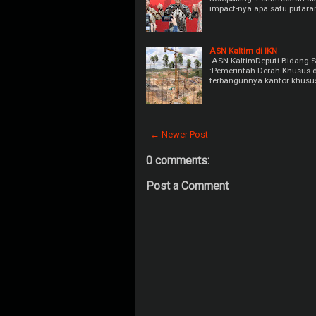
impact-nya apa satu putara
ASN Kaltim di IKN
ASN KaltimDeputi Bidang S
:Pemerintah Derah Khusus d
terbangunnya kantor khusus
← Newer Post
0 comments:
Post a Comment