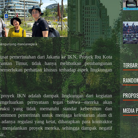
pengunjung mancanegara
sat pemerintahan dari Jakarta ke IKN, Proyek Ibu Kota
antan Timur, tidak hanya melibatkan pembangunan
TERBAR
a memerlukan perhatian khusus terhadap aspek lingkungan
RANDOM
PROPOS
 proyek IKN adalah dampak lingkungan dari kegiatan
mengeluarkan pernyataan tegas bahwa mereka akan
truksi yang tidak mematuhi standar kebersihan dan
MEDIA 
omitmen pemerintah untuk menjaga kelestarian alam di
adanya regulasi yang ketat, diharapkan para kontraktor
m menjalankan proyek mereka, sehingga dampak negatif
ir.