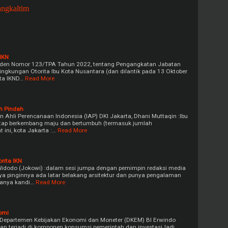
angkaltim
 IKN
iden Nomor 123/TPA Tahun 2022, tentang Pengangkatan Jabatan
ingkungan Otorita Ibu Kota Nusantara (dan dilantik pada 13 Oktober
ita IKND…
Read More
ah Pindah
 Ahli Perencanaan Indonesia (IAP) DKI Jakarta, Dhani Muttaqin :Ibu
tetap berkembang maju dan bertumbuh (termasuk jumlah
 ini, kota Jakarta :…
Read More
orita IKN
Widodo (Jokowi) :dalam sesi jumpa dengan pemimpin redaksi media
a pinginnya ada latar belakang arsitektur dan punya pengalaman
manya kandi…
Read More
omi
r Departemen Kebijakan Ekonomi dan Moneter (DKEM) BI Erwindo
an terjadi di komponen konsumsi pemerintah dan investasiJadi