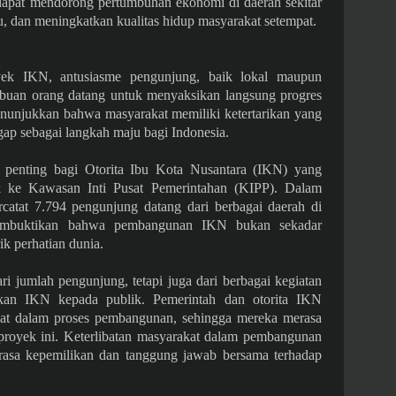
 dapat mendorong pertumbuhan ekonomi di daerah sekitar
, dan meningkatkan kualitas hidup masyarakat setempat.
yek IKN, antusiasme pengunjung, baik lokal maupun
buan orang datang untuk menyaksikan langsung progres
unjukkan bahwa masyarakat memiliki ketertarikan yang
gap sebagai langkah maju bagi Indonesia.
penting bagi Otorita Ibu Kota Nusantara (IKN) yang
k ke Kawasan Inti Pusat Pemerintahan (KIPP). Dalam
catat 7.794 pengunjung datang dari berbagai daerah di
membuktikan bahwa pembangunan IKN bukan sekadar
k perhatian dunia.
ari jumlah pengunjung, tetapi juga dari berbagai kegiatan
kan IKN kepada publik. Pemerintah dan otorita IKN
kat dalam proses pembangunan, sehingga mereka merasa
 proyek ini. Keterlibatan masyarakat dalam pembangunan
rasa kepemilikan dan tanggung jawab bersama terhadap