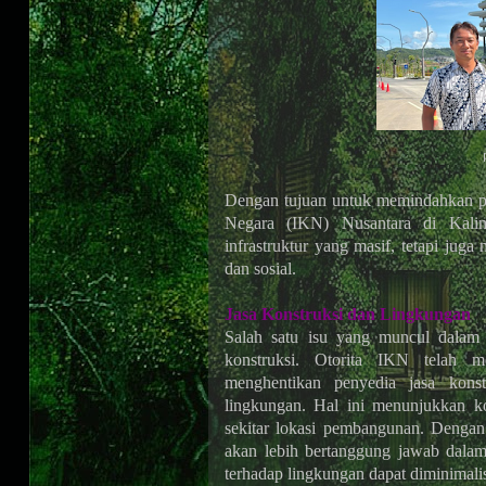
Dengan tujuan untuk memindahkan pu
Negara (IKN) Nusantara di Kalim
infrastruktur yang masif, tetapi jug
dan sosial.
Jasa Konstruksi dan Lingkungan
Salah satu isu yang muncul dalam
konstruksi. Otorita IKN telah 
menghentikan penyedia jasa kons
lingkungan. Hal ini menunjukkan k
sekitar lokasi pembangunan. Dengan 
akan lebih bertanggung jawab dala
terhadap lingkungan dapat diminimalis