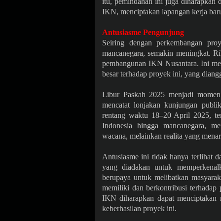
itu, pemindahan ini juga diharapkan
IKN, menciptakan lapangan kerja baru
Antusiasme Pengunjung
Seiring dengan perkembangan pro
mancanegara, semakin meningkat. Ri
pembangunan IKN Nusantara. Ini men
besar terhadap proyek ini, yang diang
Libur Paskah 2025 menjadi momen 
mencatat lonjakan kunjungan publi
rentang waktu 18–20 April 2025, ter
Indonesia hingga mancanegara, 
wacana, melainkan realita yang menari
Antusiasme ini tidak hanya terlihat d
yang diadakan untuk memperkenal
berupaya untuk melibatkan masyara
memiliki dan berkontribusi terhadap
IKN diharapkan dapat menciptakan 
keberhasilan proyek ini.