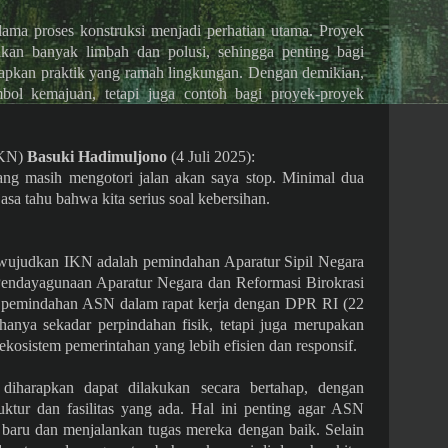
ama proses konstruksi menjadi perhatian utama. Proyek
lkan banyak limbah dan polusi, sehingga penting bagi
rapkan praktik yang ramah lingkungan. Dengan demikian,
ol kemajuan, tetapi juga contoh bagi proyek-proyek
IKN)
Basuki Hadimuljono
(4 Juli 2025):
ang masih mengotori jalan akan saya stop. Minimal dua
asa tahu bahwa kita serius soal kebersihan.
ewujudkan IKN adalah pemindahan Aparatur Sipil Negara
Pendayagunaan Aparatur Negara dan Reformasi Birokrasi
pemindahan ASN dalam rapat kerja dengan DPR RI (22
anya sekadar perpindahan fisik, tetapi juga merupakan
kosistem pemerintahan yang lebih efisien dan responsif.
harapkan dapat dilakukan secara bertahap, dengan
ktur dan fasilitas yang ada. Hal ini penting agar ASN
 baru dan menjalankan tugas mereka dengan baik. Selain