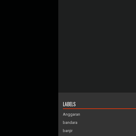
LABELS
Anggaran
bandara
banjir