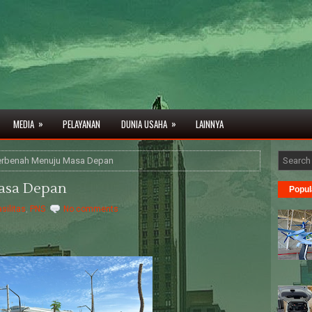
»
»
MEDIA
PELAYANAN
DUNIA USAHA
LAINNYA
erbenah Menuju Masa Depan
asa Depan
Popul
asilitas
,
PNS
No comments