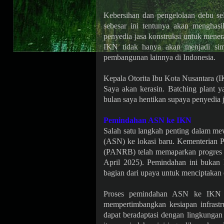
Kebersihan dan pengelolaan debu sel
sebesar ini tentunya akan menghasi
penyedia jasa konstruksi untuk mene
IKN tidak hanya akan menjadi simb
pembangunan lainnya di Indonesia.
Kepala Otorita Ibu Kota Nusantara (
Saya akan kerasin. Batching plant y
bulan saya hentikan supaya penyedia j
Pemindahan ASN ke IKN
Salah satu langkah penting dalam m
(ASN) ke lokasi baru. Kementerian 
(PANRB) telah memaparkan progres 
April 2025). Pemindahan ini bukan h
bagian dari upaya untuk menciptakan e
Proses pemindahan ASN ke IKN di
mempertimbangkan kesiapan infrastru
dapat beradaptasi dengan lingkungan