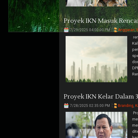
Proyek IKN Masuk Renca
7/29/2025 04:00:00 PM
Anggaran
,
ren
Kal
pe
spe
dor
DP
Ren
Proyek IKN Kelar Dalam 
7/28/2025 02:35:00 PM
Branding
,
K
Pro
me
men
dit
han