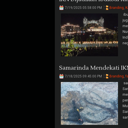
7/19/2025 05:58:00 PM
Branding
,
K
ibu
jug
men
Nu
Ind
neg
Samarinda Mendekati IK
7/18/2025 09:45:00 PM
Branding
,
f
sam
Sam
men
pem
Mul
Sam
sam