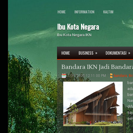
HOME
INFORMATION
KALTIM
Ibu Kota Negara
Ibu Kota Negara IKN
»
»
HOME
BUSINESS
DOKUMENTASI
Bandara IKN Jadi Banda
7/31/2025 12:11:00 PM
bandara
,
Br
ban
ada
ban
Nam
di
saj
sel