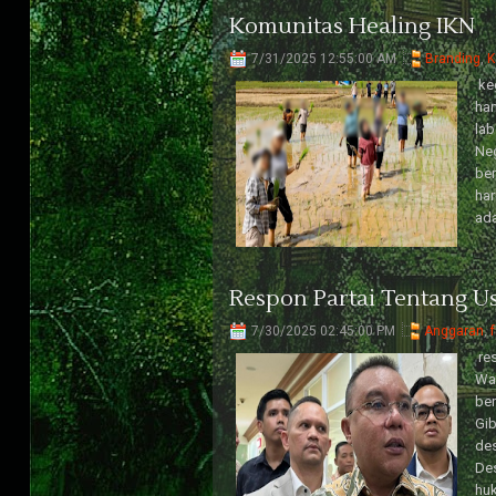
Komunitas Healing IKN
7/31/2025 12:55:00 AM
Branding
,
K
ke
han
lab
Neg
be
har
ada
Respon Partai Tentang U
7/30/2025 02:45:00 PM
Anggaran
,
f
re
Wak
ber
Gib
des
Des
huk