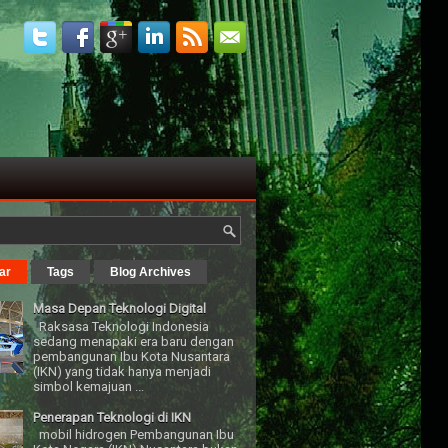
ar
Tags
Blog Archives
Masa Depan Teknologi Digital
Raksasa Teknologi Indonesia
sedang menapaki era baru dengan
pembangunan Ibu Kota Nusantara
(IKN) yang tidak hanya menjadi
simbol kemajuan ...
Penerapan Teknologi di IKN
mobil hidrogen Pembangunan Ibu