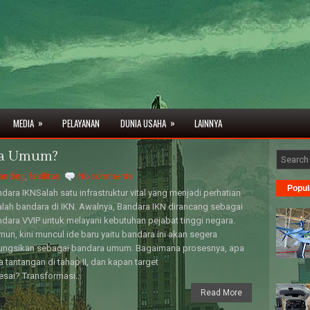
»
»
MEDIA
PELAYANAN
DUNIA USAHA
LAINNYA
ra Umum?
anding
,
fasilitas
No comments
Popul
dara IKNSalah satu infrastruktur vital yang menjadi perhatian
lah bandara di IKN. Awalnya, Bandara IKN dirancang sebagai
dara VVIP untuk melayani kebutuhan pejabat tinggi negara.
un, kini muncul ide baru yaitu bandara ini akan segera
fungsikan sebagai bandara umum. Bagaimana prosesnya, apa
a tantangan di tahap II, dan kapan target
esai? Transformasi...
Read More