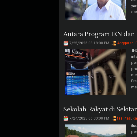
yan
dae
Antara Program IKN da
7/25/2025 08:18:00 PM
Anggaran
,
IH
in
pem
pro
men
Pr
mem
Sekolah Rakyat di Sekita
7/24/2025 06:00:00 PM
fasilitas
,
Ka
ilu
pem