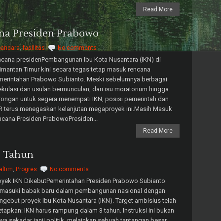
Read More
na Presiden Prabowo
bandara
,
fasilitas
No comments
cana presidenPembangunan Ibu Kota Nusantara (IKN) di
imantan Timur kini secara tegas tetap masuk rencana
merintahan Prabowo Subianto. Meski sebelumnya berbagai
kulasi dan usulan bermunculan, dari isu moratorium hingga
ongan untuk segera menempati IKN, posisi pemerintah dan
R terus menegaskan kelanjutan megaproyek ini.Masih Masuk
cana Presiden PrabowoPresiden...
Read More
3 Tahun
altim
,
Progres
No comments
yek IKN DikebutPemerintahan Presiden Prabowo Subianto
masuki babak baru dalam pembangunan nasional dengan
gebut proyek Ibu Kota Nusantara (IKN). Target ambisius telah
etapkan: IKN harus rampung dalam 3 tahun. Instruksi ini bukan
ya sekadar janji politik, melainkan sebuah tantangan besar