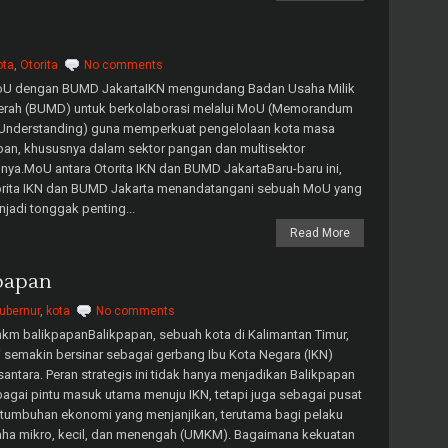
ota
,
Otorita
No comments
U dengan BUMD JakartaIKN mengundang Badan Usaha Milik
erah (BUMD) untuk berkolaborasi melalui MoU (Memorandum
 Understanding) guna memperkuat pengelolaan kota masa
an, khususnya dalam sektor pangan dan multisektor
nnya.MoU antara Otorita IKN dan BUMD JakartaBaru-baru ini,
orita IKN dan BUMD Jakarta menandatangani sebuah MoU yang
jadi tonggak penting...
Read More
papan
ubernur
,
kota
No comments
m balikpapanBalikpapan, sebuah kota di Kalimantan Timur,
i semakin bersinar sebagai gerbang Ibu Kota Negara (IKN)
antara. Peran strategis ini tidak hanya menjadikan Balikpapan
agai pintu masuk utama menuju IKN, tetapi juga sebagai pusat
tumbuhan ekonomi yang menjanjikan, terutama bagi pelaku
aha mikro, kecil, dan menengah (UMKM). Bagaimana kekuatan