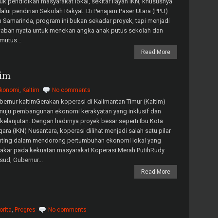
uk pendidikan masyarakat lokal, sekitar ilayah IKN, khususnya
alui pendirian Sekolah Rakyat. Di Penajam Paser Utara (PPU)
 Samarinda, program ini bukan sekadar proyek, tapi menjadi
aban nyata untuk menekan angka anak putus sekolah dan
utus...
Read More
tim
konomi
,
Kaltim
No comments
ernur kaltimGerakan koperasi di Kalimantan Timur (Kaltim)
nuju pembangunan ekonomi kerakyatan yang inklusif dan
kelanjutan. Dengan hadirnya proyek besar seperti Ibu Kota
ara (IKN) Nusantara, koperasi dilihat menjadi salah satu pilar
nting dalam mendorong pertumbuhan ekonomi lokal yang
akar pada kekuatan masyarakat.Koperasi Merah PutihRudy
ud, Gubernur...
Read More
orita
,
Progres
No comments