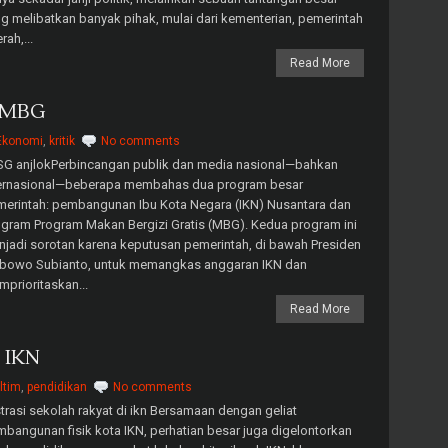
g melibatkan banyak pihak, mulai dari kementerian, pemerintah
rah,...
Read More
n MBG
Ekonomi
,
kritik
No comments
SG anjlokPerbincangan publik dan media nasional—bahkan
ternasional—beberapa membahas dua program besar
erintah: pembangunan Ibu Kota Negara (IKN) Nusantara dan
gram Program Makan Bergizi Gratis (MBG). Kedua program ini
jadi sorotan karena keputusan pemerintah, di bawah Presiden
abowo Subianto, untuk memangkas anggaran IKN dan
prioritaskan...
Read More
r IKN
ltim
,
pendidikan
No comments
strasi sekolah rakyat di ikn Bersamaan dengan geliat
bangunan fisik kota IKN, perhatian besar juga digelontorkan