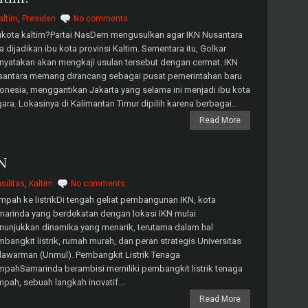
altim
,
Presiden
No comments
kota kaltim?Partai NasDem mengusulkan agar IKN Nusantara
a dijadikan ibu kota provinsi Kaltim. Sementara itu, Golkar
yatakan akan mengkaji usulan tersebut dengan cermat. IKN
santara memang dirancang sebagai pusat pemerintahan baru
onesia, menggantikan Jakarta yang selama ini menjadi ibu kota
ara. Lokasinya di Kalimantan Timur dipilih karena berbagai...
Read More
N
asilitas
,
Kaltim
No comments
pah ke listrikDi tengah geliat pembangunan IKN, kota
arinda yang berdekatan dengan lokasi IKN mulai
unjukkan dinamika yang menarik, terutama dalam hal
bangkit listrik, rumah murah, dan peran strategis Universitas
awarman (Unmul). Pembangkit Listrik Tenaga
pahSamarinda berambisi memiliki pembangkit listrik tenaga
pah, sebuah langkah inovatif...
Read More