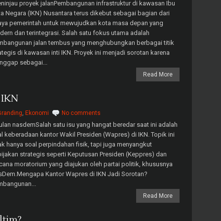
injau proyek jalanPembangunan infrastruktur di kawasan Ibu
a Negara (IKN) Nusantara terus dikebut sebagai bagian dari
aya pemerintah untuk mewujudkan kota masa depan yang
ern dan terintegrasi. Salah satu fokus utama adalah
mbangunan jalan tembus yang menghubungkan berbagai titik
ategis di kawasan inti IKN. Proyek ini menjadi sorotan karena
nggap sebagai...
Read More
 IKN
Branding
,
Ekonomi
No comments
lan nasdemSalah satu isu yang hangat beredar saat ini adalah
l keberadaan kantor Wakil Presiden (Wapres) di IKN. Topik ini
ak hanya soal perpindahan fisik, tapi juga menyangkut
ijakan strategis seperti Keputusan Presiden (Keppres) dan
ana moratorium yang diajukan oleh partai politik, khususnya
sDem.Mengapa Kantor Wapres di IKN Jadi Sorotan?
mbangunan...
Read More
ltim?