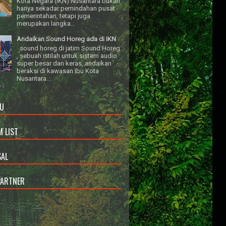
Kota Negara (IKN) Nusantara bukan
hanya sekadar pemindahan pusat
pemerintahan, tetapi juga
merupakan langka...
Andaikan Sound Horeg ada di IKN
sound horeg di jatim Sound Horeg
, sebuah istilah untuk sistem audio
super besar dan keras, andaikan
beraksi di kawasan Ibu Kota
Nusantara...
U
 LIST
AL
PARTNER