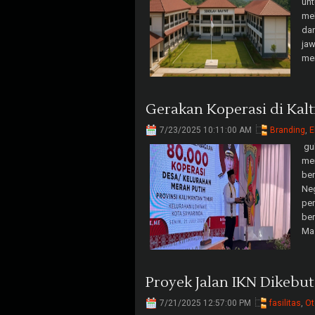
unt
mel
dan
jaw
mem
Gerakan Koperasi di Kal
7/23/2025 10:11:00 AM
Branding
,
E
gub
me
ber
Neg
pe
ber
Mas
Proyek Jalan IKN Dikebut
7/21/2025 12:57:00 PM
fasilitas
,
Ot