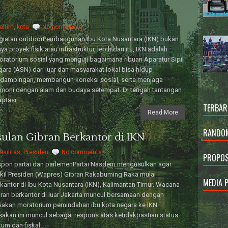
altim
,
kota
No comments
giatan outdoorPembangunan Ibu Kota Nusantara (IKN) bukan
ya proyek fisik atau infrastruktur, lebih dari itu, IKN adalah
oratorium sosial yang menguji bagaimana ribuan Aparatur Sipil
ara (ASN) dari luar dan masyarakat lokal bisa hidup
rdampingan, membangun koneksi sosial, serta menjaga
moni dengan alam dan budaya setempat. Di tengah tantangan
ptasi,...
TERBAR
Read More
RANDOM
sulan Gibran Berkantor di IKN
asilitas
,
Presiden
No comments
PROPOS
spon partai dan parlemenPartai Nasdem mengusulkan agar
il Presiden (Wapres) Gibran Rakabuming Raka mulai
MEDIA 
kantor di Ibu Kota Nusantara (IKN), Kalimantan Timur. Wacana
ran berkantor di luar Jakarta muncul bersamaan dengan
akan moratorium pemindahan ibu kota negara ke IKN.
akan ini muncul sebagai respons atas ketidakpastian status
um dan fiskal...