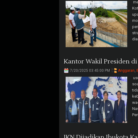
men
Kot
up
mod
pe
str
dia
Kantor Wakil Presiden di
7/20/2025 03:45:00 PM
Anggaran
,
usu
soa
tid
keb
wac
Na
Pe
IKN Dijadikan Ibukota Ka