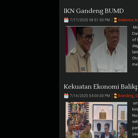
IKN Gandeng BUMD
7/17/2025 08:51:00 PM
Gubernur
,
k
Mo
Da
of
dep
lai
Ot
men
Kekuatan Ekonomi Balik
7/16/2025 04:00:00 PM
Branding
,
G
umk
kin
Nus
seb
per
us