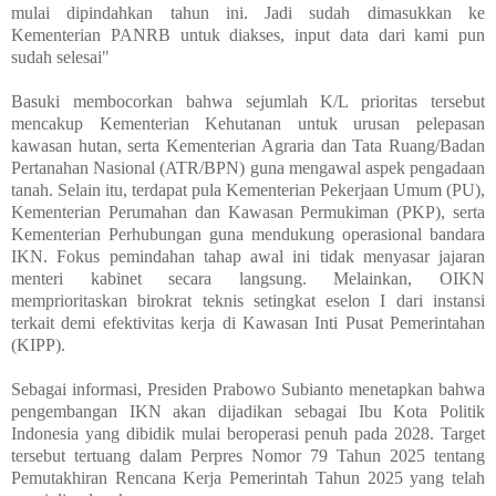
mulai dipindahkan tahun ini. Jadi sudah dimasukkan ke
Kementerian PANRB untuk diakses, input data dari kami pun
sudah selesai"
Basuki membocorkan bahwa sejumlah K/L prioritas tersebut
mencakup Kementerian Kehutanan untuk urusan pelepasan
kawasan hutan, serta Kementerian Agraria dan Tata Ruang/Badan
Pertanahan Nasional (ATR/BPN) guna mengawal aspek pengadaan
tanah. Selain itu, terdapat pula Kementerian Pekerjaan Umum (PU),
Kementerian Perumahan dan Kawasan Permukiman (PKP), serta
Kementerian Perhubungan guna mendukung operasional bandara
IKN. Fokus pemindahan tahap awal ini tidak menyasar jajaran
menteri kabinet secara langsung. Melainkan, OIKN
memprioritaskan birokrat teknis setingkat eselon I dari instansi
terkait demi efektivitas kerja di Kawasan Inti Pusat Pemerintahan
(KIPP).
Sebagai informasi, Presiden Prabowo Subianto menetapkan bahwa
pengembangan IKN akan dijadikan sebagai Ibu Kota Politik
Indonesia yang dibidik mulai beroperasi penuh pada 2028. Target
tersebut tertuang dalam Perpres Nomor 79 Tahun 2025 tentang
Pemutakhiran Rencana Kerja Pemerintah Tahun 2025 yang telah