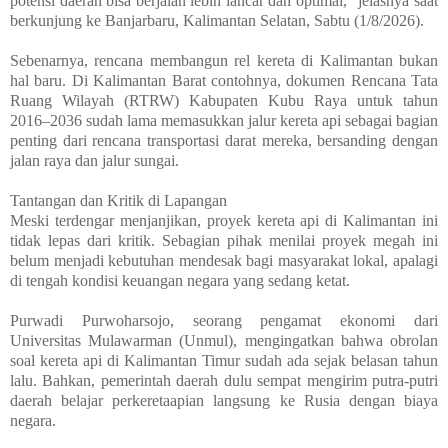
potensi daerah bisa berjalan lebih lancar dan optimal," jelasnya saat
berkunjung ke Banjarbaru, Kalimantan Selatan, Sabtu (1/8/2026).
Sebenarnya, rencana membangun rel kereta di Kalimantan bukan
hal baru. Di Kalimantan Barat contohnya, dokumen Rencana Tata
Ruang Wilayah (RTRW) Kabupaten Kubu Raya untuk tahun
2016–2036 sudah lama memasukkan jalur kereta api sebagai bagian
penting dari rencana transportasi darat mereka, bersanding dengan
jalan raya dan jalur sungai.
Tantangan dan Kritik di Lapangan
Meski terdengar menjanjikan, proyek kereta api di Kalimantan ini
tidak lepas dari kritik. Sebagian pihak menilai proyek megah ini
belum menjadi kebutuhan mendesak bagi masyarakat lokal, apalagi
di tengah kondisi keuangan negara yang sedang ketat.
Purwadi Purwoharsojo, seorang pengamat ekonomi dari
Universitas Mulawarman (Unmul), mengingatkan bahwa obrolan
soal kereta api di Kalimantan Timur sudah ada sejak belasan tahun
lalu. Bahkan, pemerintah daerah dulu sempat mengirim putra-putri
daerah belajar perkeretaapian langsung ke Rusia dengan biaya
negara.