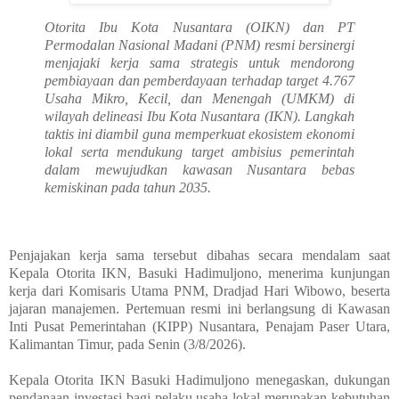
Otorita Ibu Kota Nusantara (OIKN) dan PT
Permodalan Nasional Madani (PNM) resmi bersinergi
menjajaki kerja sama strategis untuk mendorong
pembiayaan dan pemberdayaan terhadap target 4.767
Usaha Mikro, Kecil, dan Menengah (UMKM) di
wilayah delineasi Ibu Kota Nusantara (IKN). Langkah
taktis ini diambil guna memperkuat ekosistem ekonomi
lokal serta mendukung target ambisius pemerintah
dalam mewujudkan kawasan Nusantara bebas
kemiskinan pada tahun 2035.
Penjajakan kerja sama tersebut dibahas secara mendalam saat
Kepala Otorita IKN, Basuki Hadimuljono, menerima kunjungan
kerja dari Komisaris Utama PNM, Dradjad Hari Wibowo, beserta
jajaran manajemen. Pertemuan resmi ini berlangsung di Kawasan
Inti Pusat Pemerintahan (KIPP) Nusantara, Penajam Paser Utara,
Kalimantan Timur, pada Senin (3/8/2026).
Kepala Otorita IKN Basuki Hadimuljono menegaskan, dukungan
pendanaan investasi bagi pelaku usaha lokal merupakan kebutuhan