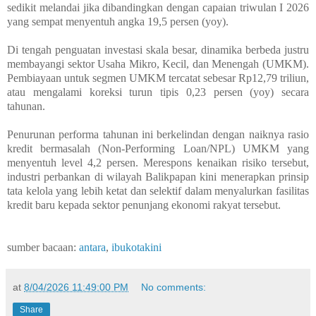
sedikit melandai jika dibandingkan dengan capaian triwulan I 2026
yang sempat menyentuh angka 19,5 persen (yoy).
Di tengah penguatan investasi skala besar, dinamika berbeda justru
membayangi sektor Usaha Mikro, Kecil, dan Menengah (UMKM).
Pembiayaan untuk segmen UMKM tercatat sebesar Rp12,79 triliun,
atau mengalami koreksi turun tipis 0,23 persen (yoy) secara
tahunan.
Penurunan performa tahunan ini berkelindan dengan naiknya rasio
kredit bermasalah (Non-Performing Loan/NPL) UMKM yang
menyentuh level 4,2 persen. Merespons kenaikan risiko tersebut,
industri perbankan di wilayah Balikpapan kini menerapkan prinsip
tata kelola yang lebih ketat dan selektif dalam menyalurkan fasilitas
kredit baru kepada sektor penunjang ekonomi rakyat tersebut.
sumber bacaan:
antara
,
ibukotakini
at
8/04/2026 11:49:00 PM
No comments:
Share