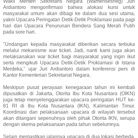
Wakil Menteri Sekretaris Negara (Wamensesneg) Juri
Ardiantoro mengonfirmasi bahwa alokasi kursi untuk
masyarakat umum akan dibagi ke dalam dua sesi utama,
yakni Upacara Peringatan Detik-Detik Proklamasi pada pagi
hari dan Upacara Penurunan Bendera Sang Merah Putih
pada sore hari.
"Undangan kepada masyarakat diberikan secara terbuka
melalui mekanisme war ticket. Jadi, nanti kami juga akan
melaksanakan war ticket bagi masyarakat yang ingin ikut
serta mengikuti Upacara Detik-Detik Proklamasi di Istana
Merdeka," ujar Juri Ardiantoro dalam konferensi pers di
Kantor Kementerian Sekretariat Negara.
Meskipun pusat perayaan kenegaraan tahun ini kembali
dipusatkan di Jakarta, Otorita Ibu Kota Nusantara (OIKN)
juga tetap menyelenggarakan upacara peringatan HUT ke-
81 RI di Ibu Kota Nusantara (IKN), Kalimantan Timur.
Koordinasi dan pelaksanaan upacara di wilayah tersebut
akan ditangani sepenuhnya oleh pihak Otorita IKN, serupa
dengan skema pelaksanaan pada tahun sebelumnya.
Selain memastikan jalannya upacara di dua lokasi berbeda,