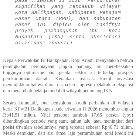
pada triwulan II 2026. Pertumbuhan
signifikan yang mencakup wilayah
Kota Balikpapan, Kabupaten Penajam
Paser Utara (PPU), dan Kabupaten
Paser ini dipicu oleh masifnya
proyek pembangunan Ibu Kota
Nusantara (IKN) serta akselerasi
hilirisasi industri.
Kepala Perwakilan BI Balikpapan, Robi Ariadi, menyatakan bahwa
peningkatan pembiayaan jangka panjang ini merefleksikan
tingginya optimisme para pelaku sektor riil terhadap prospek
perekonomian daerah. Kenaikan realisasi kredit investasi
menunjukkan bahwa dunia usaha terus agresif melakukan ekspansi
dan menambah belanja modal di wilayah penunjang IKN.
Secara kumulatif, total penyaluran kredit perbankan di wilayah
kerja KPwBI Balikpapan pada triwulan II 2026 menembus angka
Rp41,51 triliun. Nilai tersebut tumbuh 17,66 persen (yoy)
dibandingkan periode yang sama tahun lalu, atau meningkat dari
posisi triwulan sebelumnya yang tercatat sebesar Rp40,71 triliun.
Meski demikian, dari sisi ritme, laju pertumbuhan total kredit ini