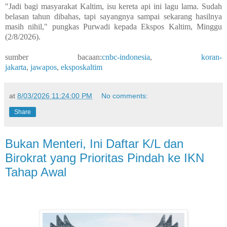
"Jadi bagi masyarakat Kaltim, isu kereta api ini lagu lama. Sudah
belasan tahun dibahas, tapi sayangnya sampai sekarang hasilnya
masih nihil," pungkas Purwadi kepada Ekspos Kaltim, Minggu
(2/8/2026).
sumber bacaan:
cnbc-indonesia
,
koran-
jakarta
,
jawapos
,
eksposkaltim
at
8/03/2026 11:24:00 PM
No comments:
Share
Bukan Menteri, Ini Daftar K/L dan
Birokrat yang Prioritas Pindah ke IKN
Tahap Awal