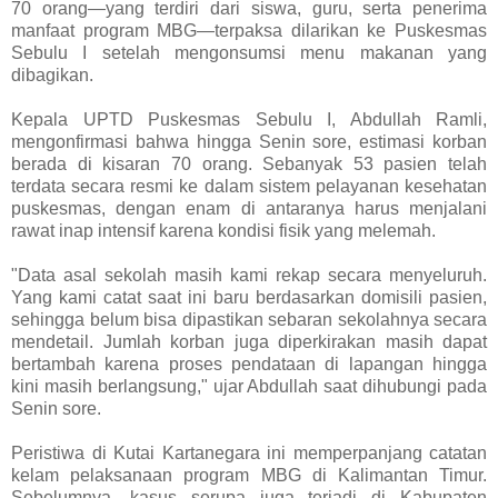
70 orang—yang terdiri dari siswa, guru, serta penerima
manfaat program MBG—terpaksa dilarikan ke Puskesmas
Sebulu I setelah mengonsumsi menu makanan yang
dibagikan.
Kepala UPTD Puskesmas Sebulu I, Abdullah Ramli,
mengonfirmasi bahwa hingga Senin sore, estimasi korban
berada di kisaran 70 orang. Sebanyak 53 pasien telah
terdata secara resmi ke dalam sistem pelayanan kesehatan
puskesmas, dengan enam di antaranya harus menjalani
rawat inap intensif karena kondisi fisik yang melemah.
"Data asal sekolah masih kami rekap secara menyeluruh.
Yang kami catat saat ini baru berdasarkan domisili pasien,
sehingga belum bisa dipastikan sebaran sekolahnya secara
mendetail. Jumlah korban juga diperkirakan masih dapat
bertambah karena proses pendataan di lapangan hingga
kini masih berlangsung," ujar Abdullah saat dihubungi pada
Senin sore.
Peristiwa di Kutai Kartanegara ini memperpanjang catatan
kelam pelaksanaan program MBG di Kalimantan Timur.
Sebelumnya, kasus serupa juga terjadi di Kabupaten