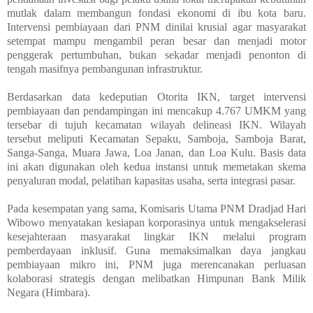
mutlak dalam membangun fondasi ekonomi di ibu kota baru.
Intervensi pembiayaan dari PNM dinilai krusial agar masyarakat
setempat mampu mengambil peran besar dan menjadi motor
penggerak pertumbuhan, bukan sekadar menjadi penonton di
tengah masifnya pembangunan infrastruktur.
Berdasarkan data kedeputian Otorita IKN, target intervensi
pembiayaan dan pendampingan ini mencakup 4.767 UMKM yang
tersebar di tujuh kecamatan wilayah delineasi IKN. Wilayah
tersebut meliputi Kecamatan Sepaku, Samboja, Samboja Barat,
Sanga-Sanga, Muara Jawa, Loa Janan, dan Loa Kulu. Basis data
ini akan digunakan oleh kedua instansi untuk memetakan skema
penyaluran modal, pelatihan kapasitas usaha, serta integrasi pasar.
Pada kesempatan yang sama, Komisaris Utama PNM Dradjad Hari
Wibowo menyatakan kesiapan korporasinya untuk mengakselerasi
kesejahteraan masyarakat lingkar IKN melalui program
pemberdayaan inklusif. Guna memaksimalkan daya jangkau
pembiayaan mikro ini, PNM juga merencanakan perluasan
kolaborasi strategis dengan melibatkan Himpunan Bank Milik
Negara (Himbara).