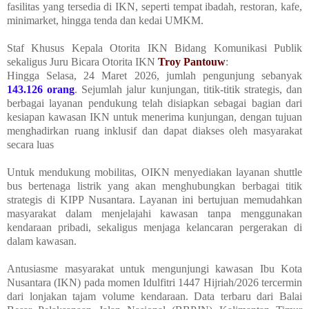
fasilitas yang tersedia di IKN, seperti tempat ibadah, restoran, kafe,
minimarket, hingga tenda dan kedai UMKM.
Staf Khusus Kepala Otorita IKN Bidang Komunikasi Publik
sekaligus Juru Bicara Otorita IKN
Troy Pantouw
:
Hingga Selasa, 24 Maret 2026, jumlah pengunjung sebanyak
143.126 orang
. Sejumlah jalur kunjungan, titik-titik strategis, dan
berbagai layanan pendukung telah disiapkan sebagai bagian dari
kesiapan kawasan IKN untuk menerima kunjungan, dengan tujuan
menghadirkan ruang inklusif dan dapat diakses oleh masyarakat
secara luas
Untuk mendukung mobilitas, OIKN menyediakan layanan shuttle
bus bertenaga listrik yang akan menghubungkan berbagai titik
strategis di KIPP Nusantara. Layanan ini bertujuan memudahkan
masyarakat dalam menjelajahi kawasan tanpa menggunakan
kendaraan pribadi, sekaligus menjaga kelancaran pergerakan di
dalam kawasan.
Antusiasme masyarakat untuk mengunjungi kawasan Ibu Kota
Nusantara (IKN) pada momen Idulfitri 1447 Hijriah/2026 tercermin
dari lonjakan tajam volume kendaraan. Data terbaru dari Balai