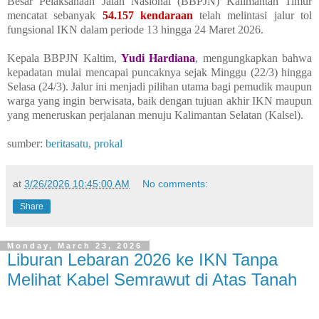
Besar Pelaksanaan Jalan Nasional (BBPJN) Kalimantan Timur
mencatat sebanyak
54.157 kendaraan
telah melintasi jalur tol
fungsional IKN dalam periode 13 hingga 24 Maret 2026.
Kepala BBPJN Kaltim,
Yudi Hardiana
, mengungkapkan bahwa
kepadatan mulai mencapai puncaknya sejak Minggu (22/3) hingga
Selasa (24/3). Jalur ini menjadi pilihan utama bagi pemudik maupun
warga yang ingin berwisata, baik dengan tujuan akhir IKN maupun
yang meneruskan perjalanan menuju Kalimantan Selatan (Kalsel).
sumber:
beritasatu
,
prokal
at
3/26/2026 10:45:00 AM
No comments:
Share
Monday, March 23, 2026
Liburan Lebaran 2026 ke IKN Tanpa
Melihat Kabel Semrawut di Atas Tanah