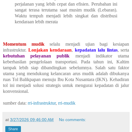
perjalanan yang lebih cepat dan efisien. Perubahan ini
sangat terasa terutama saat musim mudik (Lebaran).
Waktu tempuh menjadi lebih singkat dan distribusi
kendaraan lebih merata
Momentum mudik
selalu menjadi ujian bagi kesiapan
infrastruktur.
Lonjakan kendaraan
,
kepadatan lalu lintas
, serta
kebutuhan pelayanan publik
menjadi indikator utama
keberhasilan pengelolaan transportasi. Pada tahun ini, Kaltim
tampak lebih siap dibandingkan sebelumnya. Salah satu faktor
utama yang mendukung kelancaran arus mudik adalah dibukanya
ruas Tol Balikpapan menuju Ibu Kota Nusantara (IKN). Kehadiran
tol ini menjadi solusi strategis untuk mengurai kepadatan di jalur
konvensional.
sumber data:
rri-infrastruktur
,
rri-mudik
at
3/27/2026 09:46:00 AM
No comments:
Share