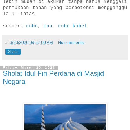
lebih mudah dilakukan tanpa harus menggali
permukaan tanah yang berpotensi mengganggu
lalu lintas.
sumber:
cnbc
,
cnn
,
cnbc-kabel
at
3/23/2026 09:57:00 AM
No comments:
Share
Friday, March 20, 2026
Sholat Idul Firi Perdana di Masjid
Negara