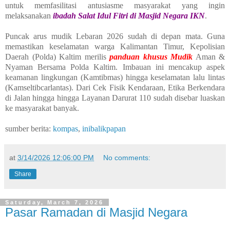
untuk memfasilitasi antusiasme masyarakat yang ingin
melaksanakan
ibadah Salat Idul Fitri di Masjid Negara IKN
.
Puncak arus mudik Lebaran 2026 sudah di depan mata. Guna
memastikan keselamatan warga Kalimantan Timur, Kepolisian
Daerah (Polda) Kaltim merilis
panduan khusus Mudik
Aman &
Nyaman Bersama Polda Kaltim. Imbauan ini mencakup aspek
keamanan lingkungan (Kamtibmas) hingga keselamatan lalu lintas
(Kamseltibcarlantas). Dari Cek Fisik Kendaraan, Etika Berkendara
di Jalan hingga hingga Layanan Darurat 110 sudah disebar luaskan
ke masyarakat banyak.
sumber berita:
kompas
,
inibalikpapan
at
3/14/2026 12:06:00 PM
No comments:
Share
Saturday, March 7, 2026
Pasar Ramadan di Masjid Negara