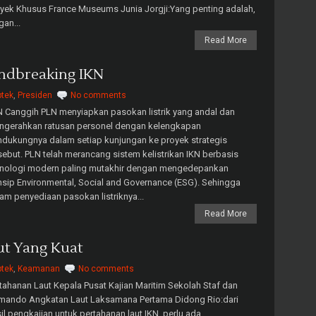
yek Khusus France Museums Junia Jorgji:Yang penting adalah,
gan...
Read More
ndbreaking IKN
ptek
,
Presiden
No comments
 Canggih PLN menyiapkan pasokan listrik yang andal dan
ngerahkan ratusan personel dengan kelengkapan
dukungnya dalam setiap kunjungan ke proyek strategis
sebut. PLN telah merancang sistem kelistrikan IKN berbasis
knologi modern paling mutakhir dengan mengedepankan
nsip Environmental, Social and Governance (ESG). Sehingga
am penyediaan pasokan listriknya...
Read More
ut Yang Kuat
ptek
,
Keamanan
No comments
tahanan Laut Kepala Pusat Kajian Maritim Sekolah Staf dan
mando Angkatan Laut Laksamana Pertama Didong Rio:dari
il pengkajian untuk pertahanan laut IKN, perlu ada