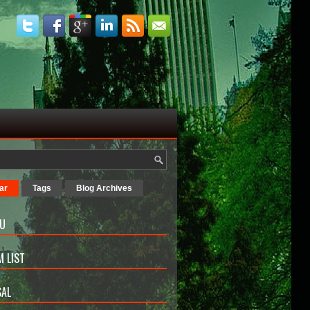
ar
Tags
Blog Archives
U
 LIST
AL