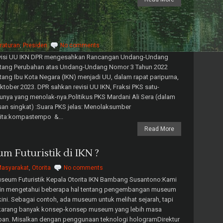
raturan
,
Presiden
No comments
visi UU IKN DPR mengesahkan Rancangan Undang-Undang
ntang Perubahan atas Undang-Undang Nomor 3 Tahun 2022
tang Ibu Kota Negara (IKN) menjadi UU, dalam rapat paripurna,
ktober 2023. DPR sahkan revisi UU IKN, Fraksi PKS satu-
unya yang menolak-nya.Politikus PKS Mardani Ali Sera (dalam
an singkat) :Suara PKS jelas: Menolaksumber
rita:kompastempo &...
Read More
 Futuristik di IKN ?
asyarakat
,
Otorita
No comments
seum Futuristik Kepala Otorita IKN Bambang Susantono:Kami
gin mengetahui beberapa hal tentang pengembangan museum
kini. Sebagai contoh, ada museum untuk melihat sejarah, tapi
karang banyak konsep-konsep museum yang lebih masa
an. Misalkan dengan penggunaan teknologi hologramDirektur