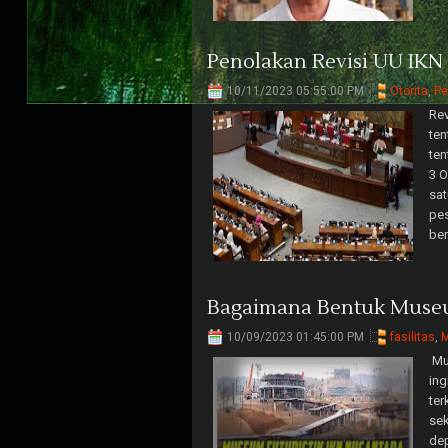
Penolakan Revisi UU IKN
10/11/2023 05:55:00 PM
Otorita
,
Pe
Re
te
ten
3 O
sat
pes
be
Bagaimana Bentuk Museum
10/09/2023 01:45:00 PM
fasilitas
,
M
Mu
in
ter
se
dep