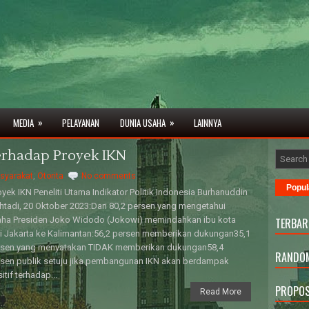
»
»
MEDIA
PELAYANAN
DUNIA USAHA
LAINNYA
rhadap Proyek IKN
syarakat
,
Otorita
No comments
Popul
yek IKN Peneliti Utama Indikator Politik Indonesia Burhanuddin
tadi, 20 Oktober 2023:Dari 80,2 persen yang mengetahui
aha Presiden Joko Widodo (Jokowi) memindahkan ibu kota
TERBAR
i Jakarta ke Kalimantan:56,2 persen memberikan dukungan35,1
rsen yang menyatakan TIDAK memberikan dukungan58,4
RANDOM
sen publik setuju jika pembangunan IKN akan berdampak
itif terhadap...
PROPOS
Read More