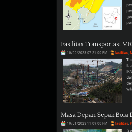
pen
per
geo
per
Fasilitas Transportasi M
10/02/2023 07:21:00 PM
fasilitas
,
M
Tra
Ibu
IKN
da
den
wil
Masa Depan Sepak Bola 
10/01/2023 11:09:00 PM
fasilitas
,
P
Sep