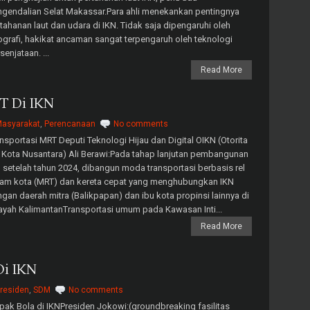
gendalian Selat Makassar.Para ahli menekankan pentingnya
tahanan laut dan udara di IKN. Tidak saja dipengaruhi oleh
grafi, hakikat ancaman sangat terpengaruh oleh teknologi
senjataan. ...
Read More
RT Di IKN
asyarakat
,
Perencanaan
No comments
nsportasi MRT Deputi Teknologi Hijau dan Digital OIKN (Otorita
 Kota Nusantara) Ali Berawi:Pada tahap lanjutan pembangunan
 setelah tahun 2024, dibangun moda transportasi berbasis rel
lam kota (MRT) dan kereta cepat yang menghubungkan IKN
gan daerah mitra (Balikpapan) dan ibu kota propinsi lainnya di
ayah KalimantanTransportasi umum pada Kawasan Inti...
Read More
Di IKN
residen
,
SDM
No comments
ak Bola di IKNPresiden Jokowi:(groundbreaking fasilitas