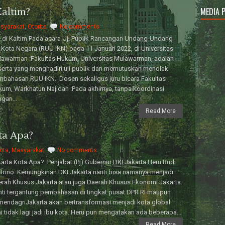
altim?
MEDIA 
syarakat
,
Otorita
No comments
 di Kaltim Pada acara Uji Publik Rancangan Undang-Undang
 Kota Negara (RUU IKN) pada 11 Januari 2022, di Universitas
awarman :Fakultas Hukum, Universitas Mulawarman, adalah
erta yang menghadiri uji publik dan memutuskan menolak
bahasan RUU IKN. Dosen sekaligus juru bicara Fakultas
um, Warkhatun Najidah :Pada akhirnya, tanpa koordinasi
gan...
Read More
ta Apa?
ota
,
Masyarakat
No comments
arta Kota Apa? Penjabat (Pj) Gubernur DKI Jakarta Heru Budi
tono :Kemungkinan DKI Jakarta nanti bisa namanya menjadi
rah Khusus Jakarta atau juga Daerah Khusus Ekonomi Jakarta.
ti tergantung pembahasan di tingkat pusat DPR RI maupun
endagriJakarta akan bertransformasi menjadi kota global
i tidak lagi jadi ibu kota. Heru pun mengatakan ada beberapa...
Read More