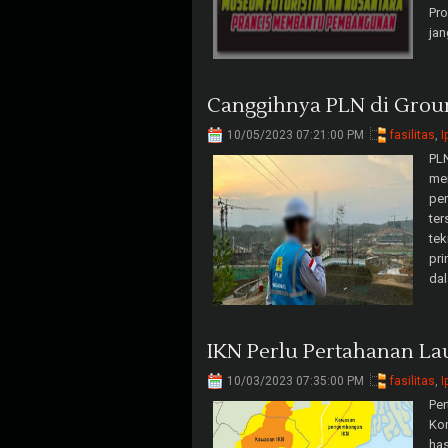
Pro
jan
Canggihnya PLN di Grou
10/05/2023 07:21:00 PM
fasilitas
,
I
PLN
me
pen
ter
te
pri
dal
IKN Perlu Pertahanan La
10/03/2023 07:35:00 PM
fasilitas
,
I
Per
Ko
has