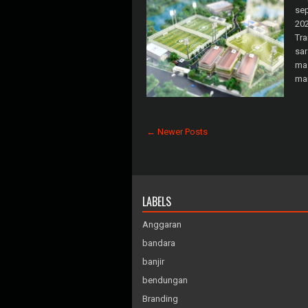
sep
202
Tra
sar
mas
ma
← Newer Posts
LABELS
Anggaran
bandara
banjir
bendungan
Branding