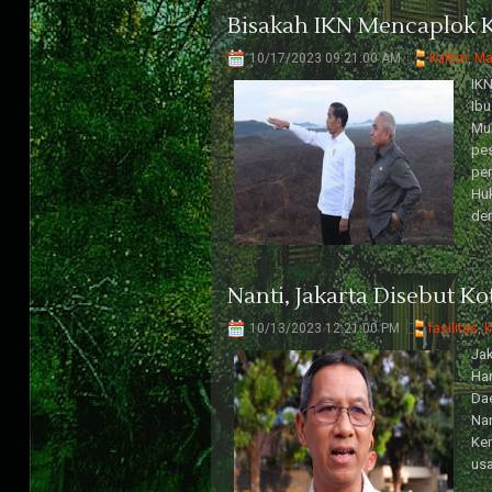
Bisakah IKN Mencaplok K
10/17/2023 09:21:00 AM
Kaltim
,
Ma
IKN
Ibu
Mul
pes
pem
Huk
den
Nanti, Jakarta Disebut Ko
10/13/2023 12:21:00 PM
fasilitas
,
k
Jak
Har
Dae
Nan
Kem
usa