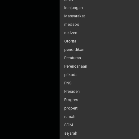
kunjungan
Masyarakat
medsos
netizen
Otorita
pendidikan
Peraturan
Perencanaan
pilkada
PNS
Presiden
Progres
properti
rumah
SDM
sejarah