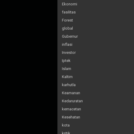
Ekonomi
fasilitas
Forest
global
Gubernur
inflasi
Investor
Iptek
Islam
Kaltim
karhutla
Keamanan
Kedaruratan
kemacetan
Kesehatan
kota
kritik