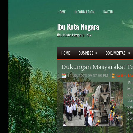
HOME
INFORMATION
KALTIM
Ibu Kota Negara
Ibu Kota Negara IKN
»
»
HOME
BUSINESS
DOKUMENTASI
Dukungan Masyarakat Te
10/25/2023 09:57:00 PM
Kaltim
,
Ma
Pro
Muh
us
dar
pe
per
pos