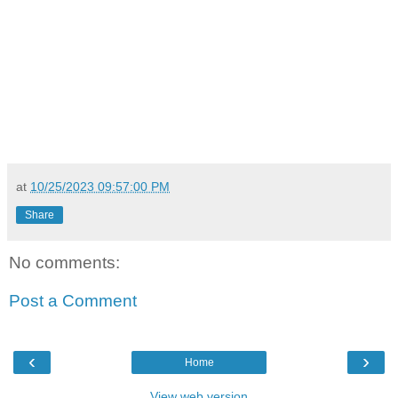
at
10/25/2023 09:57:00 PM
Share
No comments:
Post a Comment
‹
›
Home
View web version