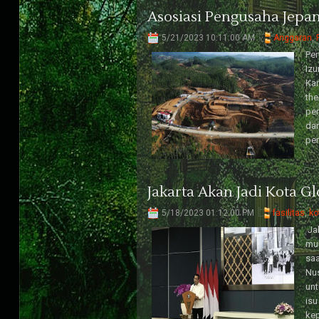
Asosiasi Pengusaha Jepa
5/21/2023 10:11:00 AM
Anggaran
,
Pen
Izu
Kan
the
pen
dan
pe
Jakarta Akan Jadi Kota Gl
5/18/2023 01:12:00 PM
fasilitas
,
ko
Jak
mul
saa
Nu
unt
isu
ke