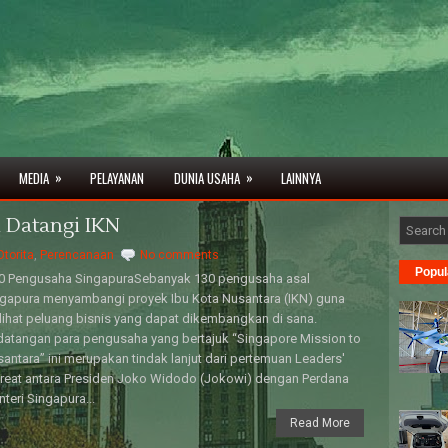
»
»
MEDIA
PELAYANAN
DUNIA USAHA
LAINNYA
 Datangi IKN
Otorita
,
Perencanaan
No comments
Popul
0 Pengusaha SingapuraSebanyak 130 pengusaha asal
gapura menyambangi proyek Ibu Kota Nusantara (IKN) guna
ihat peluang bisnis yang dapat dikembangkan di sana.
atangan para pengusaha yang bertajuk “Singapore Mission to
antara” ini merupakan tindak lanjut dari pertemuan Leaders'
reat antara Presiden Joko Widodo (Jokowi) dengan Perdana
teri Singapura...
Read More