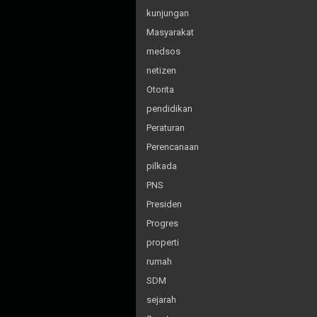
kunjungan
Masyarakat
medsos
netizen
Otorita
pendidikan
Peraturan
Perencanaan
pilkada
PNS
Presiden
Progres
properti
rumah
SDM
sejarah