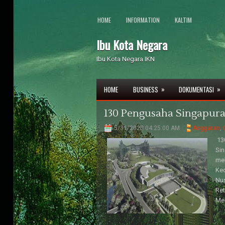
HOME
INFORMATION
KALTIM
Ibu Kota Negara
Ibu Kota Negara IKN
»
»
HOME
BUSINESS
DOKUMENTASI
130 Pengusaha Singapura
5/31/2023 04:25:00 AM
Anggaran
,
13
Sin
mel
Ked
Nus
Ret
Men