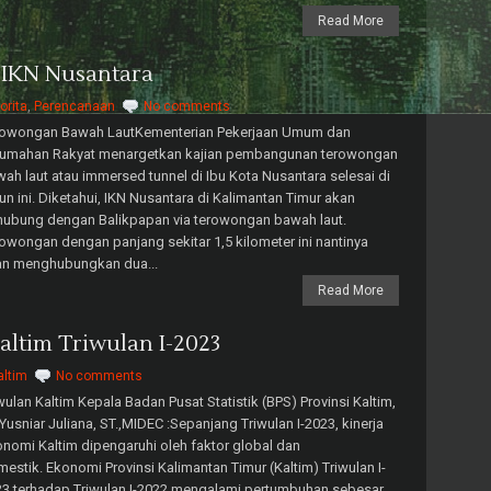
Read More
IKN Nusantara
orita
,
Perencanaan
No comments
rowongan Bawah LautKementerian Pekerjaan Umum dan
rumahan Rakyat menargetkan kajian pembangunan terowongan
ah laut atau immersed tunnel di Ibu Kota Nusantara selesai di
un ini. Diketahui, IKN Nusantara di Kalimantan Timur akan
hubung dengan Balikpapan via terowongan bawah laut.
owongan dengan panjang sekitar 1,5 kilometer ini nantinya
an menghubungkan dua...
Read More
ltim Triwulan I-2023
altim
No comments
wulan Kaltim Kepala Badan Pusat Statistik (BPS) Provinsi Kaltim,
 Yusniar Juliana, ST.,MIDEC :Sepanjang Triwulan I-2023, kinerja
nomi Kaltim dipengaruhi oleh faktor global dan
estik. Ekonomi Provinsi Kalimantan Timur (Kaltim) Triwulan I-
3 terhadap Triwulan I-2022 mengalami pertumbuhan sebesar