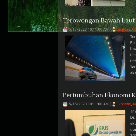
Terowongan Bawah Laut 
5/17/2023 10:11:00 AM
fasilitas
,
Ot
Te
Pe
baw
tah
ter
Ter
ak
Pertumbuhan Ekonomi Ka
5/15/2023 10:11:00 AM
Ekonomi
,
K
Tri
Dr.
eko
dom
202