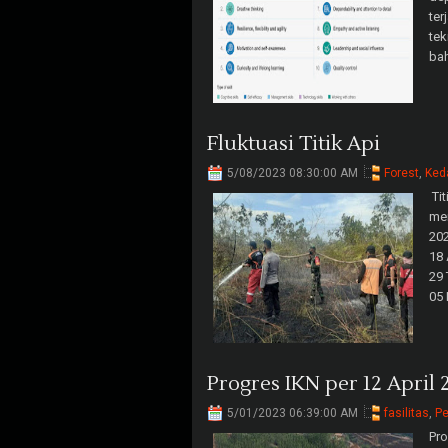
ter
tek
bah
Fluktuasi Titik Api
5/08/2023 08:30:00 AM
Forest
,
Ked
Tit
men
202
18 
29 
05 
Progres IKN per 12 April 
5/01/2023 06:39:00 AM
fasilitas
,
P
Pr