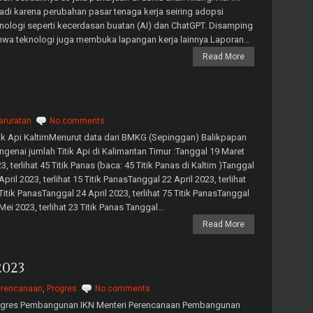
jadi karena perubahan pasar tenaga kerja seiring adopsi
nologi seperti kecerdasan buatan (AI) dan ChatGPT. Disamping
wa teknologi juga membuka lapangan kerja lainnya.Laporan...
Read More
aruratan
No comments
ik Api KaltimMenurut data dari BMKG (Sepinggan) Balikpapan
genai jumlah Titik Api di Kalimantan Timur :Tanggal 19 Maret
3, terlihat 45 Titik Panas (baca: 45 Titik Panas di Kaltim )Tanggal
April 2023, terlihat 15 Titik PanasTanggal 22 April 2023, terlihat
Titik PanasTanggal 24 April 2023, terlihat 75 Titik PanasTanggal
Mei 2023, terlihat 23 Titik Panas Tanggal...
Read More
2023
erencanaan
,
Progres
No comments
ogres Pembangunan IKN Menteri Perencanaan Pembangunan