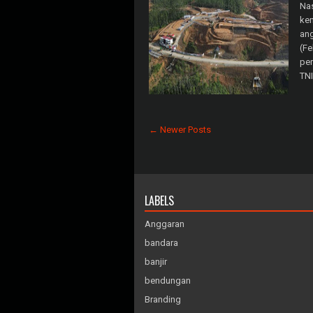
Nas
ke
ang
(Fe
pe
TNI
← Newer Posts
LABELS
Anggaran
bandara
banjir
bendungan
Branding