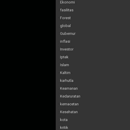
Ekonomi
fasilitas
Forest
global
Gubernur
inflasi
Investor
Iptek
Islam
Kaltim
karhutla
Keamanan
Kedaruratan
kemacetan
Kesehatan
kota
kritik