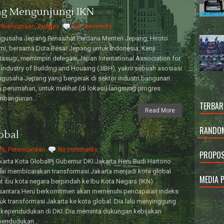
ng Mengunjungi IKN
Perencanaan
,
Progres
No comments
gusaha Jepang Penasihat Perdana Menteri Jepang, Hiroto
mi, bersama Duta Besar Jepang untuk Indonesia, Kenji
asugi, memimpin delegasi Japan International Association for
 Industry of Building and Housing (JIBH), yakni sebuah asosiasi
gusaha Jepang yang bergerak di sektor industri bangunan
 perumahan, untuk melihat (di lokasi) langsung progres
mbangunan...
TERBAR
Read More
RANDOM
obal
ta
,
Perencanaan
No comments
PROPOS
arta Kota GlobalPj Gubernur DKI Jakarta Heru Budi Hartono
ai membicarakan transformasi Jakarta menjadi kota global
MEDIA 
t ibu kota negara berpindah ke Ibu Kota Negara (IKN)
santara.Heru berkomitmen akan memenuhi pencapaian indeks
uk transformasi Jakarta ke kota global. Dia lalu menyinggung
 kependudukan di DKI. Dia meminta dukungan kebijakan
pendudukan...