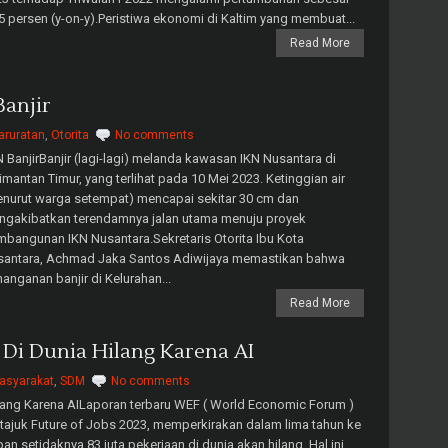
5 persen (y-on-y).Peristiwa ekonomi di Kaltim yang membuat...
Read More
anjir
aruratan
,
Otorita
No comments
 BanjirBanjir (lagi-lagi) melanda kawasan IKN Nusantara di
imantan Timur, yang terlihat pada 10 Mei 2023. Ketinggian air
nurut warga setempat) mencapai sekitar 30 cm dan
ngakibatkan terendamnya jalan utama menuju proyek
bangunan IKN Nusantara.Sekretaris Otorita Ibu Kota
santara, Achmad Jaka Santos Adiwijaya memastikan bahwa
anganan banjir di Kelurahan...
Read More
n Di Dunia Hilang Karena AI
asyarakat
,
SDM
No comments
ang Karena AILaporan terbaru WEF ( World Economic Forum )
tajuk Future of Jobs 2023, memperkirakan dalam lima tahun ke
an setidaknya 83 juta pekerjaan di dunia akan hilang. Hal ini