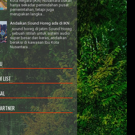
Kota Negara (IKN) Nusantara bukan
hanya sekadar pemindahan pusat
pemerintahan, tetapi juga
merupakan langka...
Andaikan Sound Horeg ada di IKN
sound horeg di jatim Sound Horeg
, sebuah istilah untuk sistem audio
super besar dan keras, andaikan
beraksi di kawasan Ibu Kota
Nusantara...
U
 LIST
AL
PARTNER