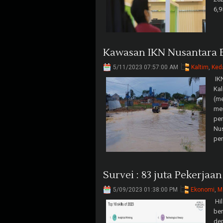
6,9
Kawasan IKN Nusantara B
5/11/2023 07:57:00 AM
Kaltim
,
Ked
IKN
Kal
(me
me
pem
Nu
pen
Survei : 83 juta Pekerjaa
5/09/2023 01:38:00 PM
Ekonomi
,
M
Hil
ber
dep