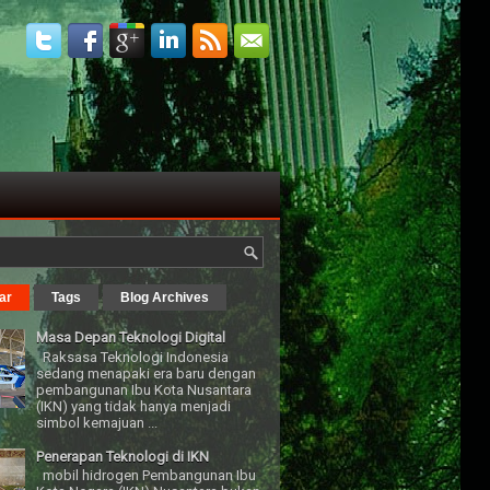
ar
Tags
Blog Archives
Masa Depan Teknologi Digital
Raksasa Teknologi Indonesia
sedang menapaki era baru dengan
pembangunan Ibu Kota Nusantara
(IKN) yang tidak hanya menjadi
simbol kemajuan ...
Penerapan Teknologi di IKN
mobil hidrogen Pembangunan Ibu