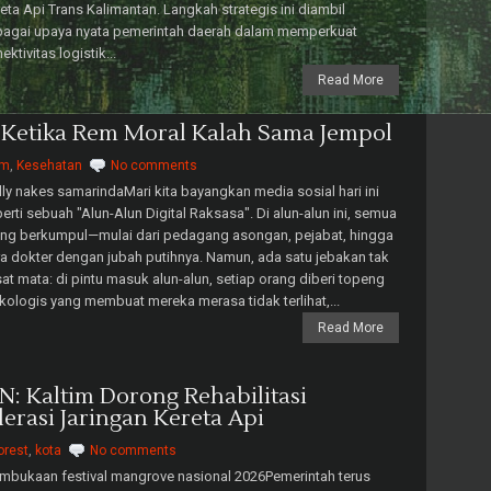
eta Api Trans Kalimantan. Langkah strategis ini diambil
bagai upaya nyata pemerintah daerah dalam memperkuat
ektivitas logistik...
Read More
 Ketika Rem Moral Kalah Sama Jempol
im
,
Kesehatan
No comments
ly nakes samarindaMari kita bayangkan media sosial hari ini
erti sebuah "Alun-Alun Digital Raksasa". Di alun-alun ini, semua
ng berkumpul—mulai dari pedagang asongan, pejabat, hingga
a dokter dengan jubah putihnya. Namun, ada satu jebakan tak
at mata: di pintu masuk alun-alun, setiap orang diberi topeng
kologis yang membuat mereka merasa tidak terlihat,...
Read More
 Kaltim Dorong Rehabilitasi
erasi Jaringan Kereta Api
orest
,
kota
No comments
bukaan festival mangrove nasional 2026Pemerintah terus