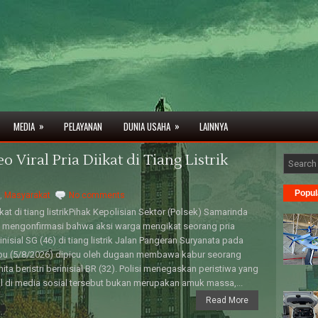
»
»
MEDIA
PELAYANAN
DUNIA USAHA
LAINNYA
eo Viral Pria Diikat di Tiang Listrik
Popul
,
Masyarakat
No comments
ikat di tiang listrikPihak Kepolisian Sektor (Polsek) Samarinda
 mengonfirmasi bahwa aksi warga mengikat seorang pria
inisial SG (46) di tiang listrik Jalan Pangeran Suryanata pada
bu (5/8/2026) dipicu oleh dugaan membawa kabur seorang
ita beristri berinisial BR (32). Polisi menegaskan peristiwa yang
al di media sosial tersebut bukan merupakan amuk massa,...
Read More