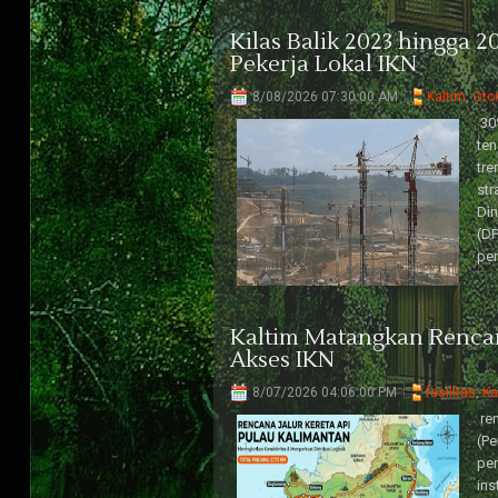
Kilas Balik 2023 hingga 2
Pekerja Lokal IKN
8/08/2026 07:30:00 AM
Kaltim
,
Otor
30%
ten
tre
str
Di
(DP
pen
Kaltim Matangkan Rencan
Akses IKN
8/07/2026 04:06:00 PM
fasilitas
,
Ka
ren
(P
per
ins