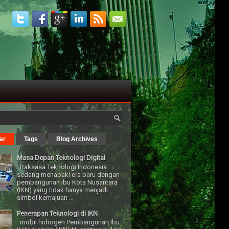
ar
Tags
Blog Archives
Masa Depan Teknologi Digital
Raksasa Teknologi Indonesia
sedang menapaki era baru dengan
pembangunan Ibu Kota Nusantara
(IKN) yang tidak hanya menjadi
simbol kemajuan ...
Penerapan Teknologi di IKN
mobil hidrogen Pembangunan Ibu