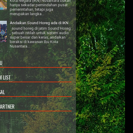
Kota Negara (IKN) Nusantara bukan
hanya sekadar pemindahan pusat
pemerintahan, tetapi juga
merupakan langka...
Andaikan Sound Horeg ada di IKN
sound horeg di jatim Sound Horeg
, sebuah istilah untuk sistem audio
super besar dan keras, andaikan
beraksi di kawasan Ibu Kota
Nusantara...
U
 LIST
AL
PARTNER