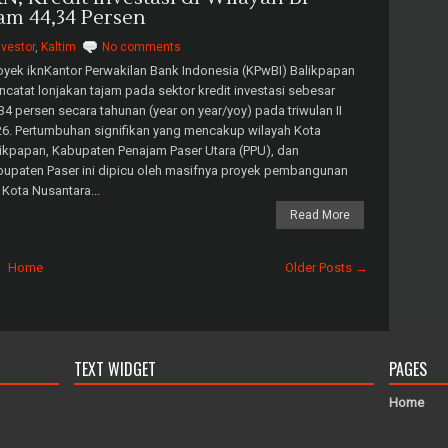
am 44,34 Persen
nvestor
,
Kaltim
No comments
yek iknKantor Perwakilan Bank Indonesia (KPwBI) Balikpapan
catat lonjakan tajam pada sektor kredit investasi sebesar
34 persen secara tahunan (year on year/yoy) pada triwulan II
6. Pertumbuhan signifikan yang mencakup wilayah Kota
ikpapan, Kabupaten Penajam Paser Utara (PPU), dan
upaten Paser ini dipicu oleh masifnya proyek pembangunan
 Kota Nusantara...
Read More
Home
Older Posts →
TEXT WIDGET
PAGES
Home