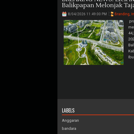
Balikpapan Melonjak Taj
8/04/2026 11:49:00 PM
Branding
,
I
pro
men
44,
202
Bal
Kab
Ibu
LABELS
Anggaran
bandara