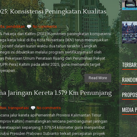
025: Konsistensi Peningkatan Kualitas
ita
,
pendidikan
No comments
 Pekerja dari Kaltim (2023)Komitmen peningkatan kompetensi
aga kerja lokal di Ibu Kota Nusantara (IKN) terus menunjukkan
n positif dalam kurun waktu dua tahun terakhir. Langkah
ategis ini dibuktikan melalui program sertifikasi masif oleh
nas Pekerjaan Umum Penataan Ruang dan Perumahan Rakyat
TERBAR
UPR-Pera) Kaltim pada akhir 2025, guna memenuhi target
yerapan...
Read More
RANDOM
a Jaringan Kereta 1.579 Km Penunjang
PROPOS
ltim
,
transportasi
No comments
MEDIA 
cana jalur kereta apiPemerintah Provinsi Kalimantan Timur
emprov Kaltim) mematangkan rencana pembangunan jaringan
keretaapian sepanjang 1.579,54 kilometer guna menyambut
truksi Presiden Prabowo Subianto terkait percepatan proyek