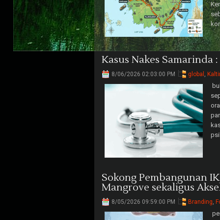
Ker
se
kon
Kasus Nakes Samarinda :
8/06/2026 02:03:00 PM
global
,
Kalt
bul
sep
ora
par
kas
psi
Sokong Pembangunan IKN:
Mangrove sekaligus Aksel
8/05/2026 09:59:00 PM
Branding
,
F
pem