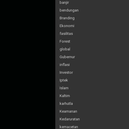
banjir
bendungan
Branding
Ekonomi
fasilitas
Forest
global
Gubernur
inflasi
Investor
Iptek
Islam
Kaltim
karhutla
Keamanan
Kedaruratan
kemacetan