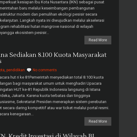
perkuat kesiapan Ibu Kota Nusantara (IKN) sebagai pusat
merintahan baru melalui keseimbangan pembangunan
rastruktur modern dan pemulihan ekologi pesisir secara
kelanjutan. Langkah nyata ini diwujudkan melalui akselerasi
gram rehabilitasi hutan mangrove nasional di wilayah
yangga ekosistem pesisir...
Read More
tana Sediakan 8.100 Kuota Masyarakat
s
ota
,
pendidikan
No comments
cara hut ri ke 81Pemerintah menyediakan total 8.100 kuota
dangan bagi masyarakat umum untuk menghadiri Upacara
ingatan HUT ke-81 Republik Indonesia langsung di Istana
deka, Jakarta. Karena kuota terbatas dan tingginya
usiasme, Sekretariat Presiden menerapkan sistem perebutan
et secara daring kompetitif atau war ticket melalui portal resmi.
cara kenegaraan...
Read More
 Kredit Investasi di Wilayah BI