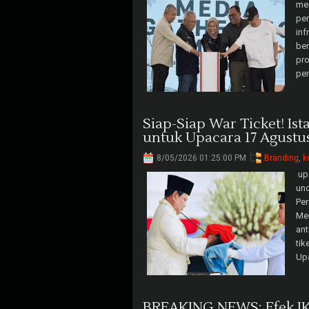
mem
pe
inf
ber
pro
pen
Siap-Siap War Ticket! Is
untuk Upacara 17 Agustu
8/05/2026 01:25:00 PM
Branding
,
k
upa
un
Per
Mer
ant
tik
Upa
BREAKING NEWS: Efek IKN,