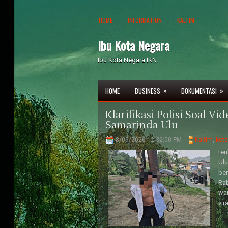
HOME
INFORMATION
KALTIM
Ibu Kota Negara
Ibu Kota Negara IKN
»
»
HOME
BUSINESS
DOKUMENTASI
Klarifikasi Polisi Soal Vid
Samarinda Ulu
8/09/2026 12:32:00 PM
Kaltim
,
kota
ter
Ulu
ber
Ra
wan
vir