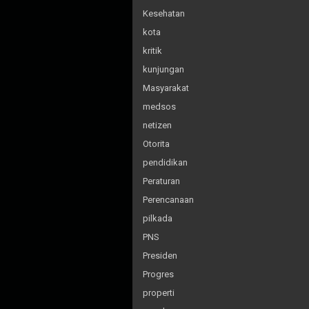
Kesehatan
kota
kritik
kunjungan
Masyarakat
medsos
netizen
Otorita
pendidikan
Peraturan
Perencanaan
pilkada
PNS
Presiden
Progres
properti