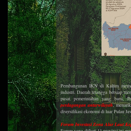
Pembangunan IKN di Kaltim meman
industri. Daerah tetangga bersiap m
pusat pemerintahan yang baru, 
perdagangan antarwilayah
, menarik
diversifikasi ekonomi di luar Pulau Ja
Forum Investasi Zona Alur Laut Ke
Forum yang diikuti 11 provinsi ini m