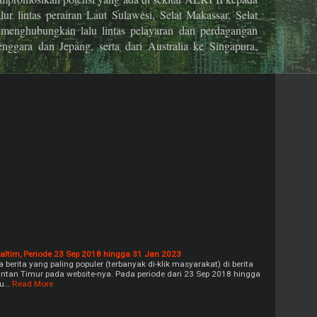
ur lintas perairan Laut Sulawesi, Selat Makassar, Selat
 menghubungkan lalu lintas pelayaran dan perdagangan
enggara dan Jepang, serta dari Australia ke Singapura,
Kaltim, Periode 23 Sep 2018 hingga 31 Jan 2023
berita yang paling populer (terbanyak di-klik masyarakat) di berita
ntan Timur pada website-nya. Pada periode dari 23 Sep 2018 hingga
nu…
Read More