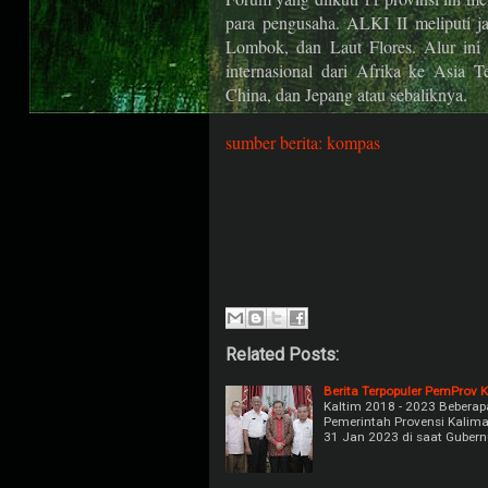
para pengusaha. ALKI II meliputi jal
Lombok, dan Laut Flores. Alur ini
internasional dari Afrika ke Asia T
China, dan Jepang atau sebaliknya.
sumber berita: kompas
Related Posts:
Berita Terpopuler PemProv 
Kaltim 2018 - 2023 Beberapa 
Pemerintah Provensi Kalima
31 Jan 2023 di saat Guber