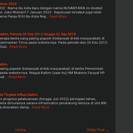
Tahun 2022
022 : Nama ibu kota baru dengan nama NUSANTARA ini disebut
den Joko Widodo17 Januari 2022 : Keputusan tersebut juga telah
ama Panja RUU Ibu Kota Neg…
Read More
Kaltim, Periode 26 Des 2012 hingga 22 Sep 2018
apa berita yang paling populer (terbanyak di-klik masyarakat) di
 Kalimantan Timur pada website-nya. Pada periode dari 26 Des 2012
 Gub…
Read More
altim
aling populer (terbanyak di-klik masyarakat) di berita Pemerintah
pada website-nya. Wagub Kaltim (saat itu) HM Mukmin Faisyal HP
kat …
Read More
Tingkat Inflasi Kaltim
an progress pelaksanaan (hingga Juli 2022) persiapan lahan,
ta dimulainya sarana infrastruktur pendukung lainnya di site IKN
sa dirasakan damp…
Read More
Home
Older Post →