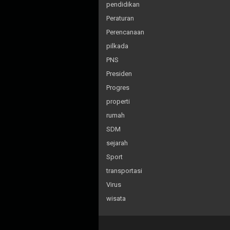
pendidikan
Peraturan
Perencanaan
pilkada
PNS
Presiden
Progres
properti
rumah
SDM
sejarah
Sport
transportasi
Virus
wisata