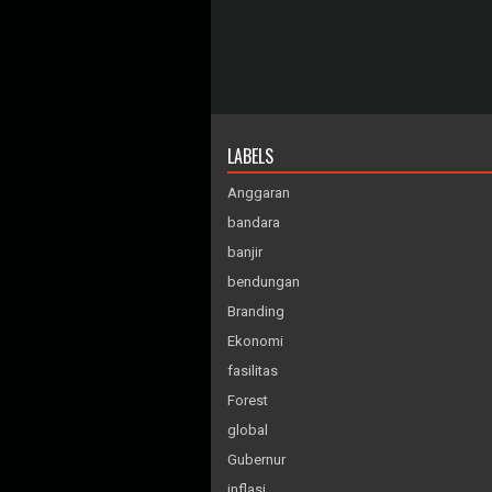
LABELS
Anggaran
bandara
banjir
bendungan
Branding
Ekonomi
fasilitas
Forest
global
Gubernur
inflasi