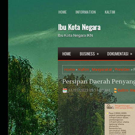
HOME
INFORMATION
KALTIM
Ibu Kota Negara
Ibu Kota Negara IKN
»
»
HOME
BUSINESS
DOKUMENTASI
Home
»
Kaltim
,
Masyarakat
,
Presiden
» 
Persipan Daerah Penyan
11/01/2023 09:11:00 AM
Kaltim
,
Ma