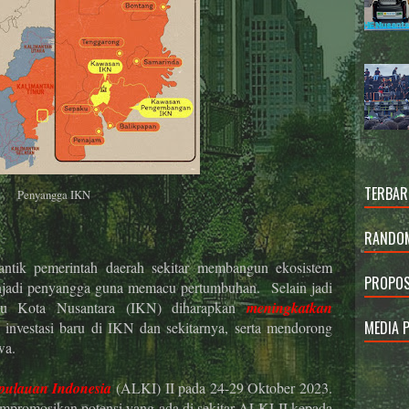
TERBAR
Penyangga IKN
RANDOM
tik pemerintah daerah sekitar membangun ekosistem
PROPOS
enjadi penyangga guna memacu pertumbuhan. Selain jadi
Ibu Kota Nusantara (IKN) diharapkan
meningkatkan
MEDIA 
 investasi baru di IKN dan sekitarnya, serta mendorong
wa.
pulauan Indonesia
(ALKI) II pada 24-29 Oktober 2023.
empromosikan potensi yang ada di sekitar ALKI II kepada