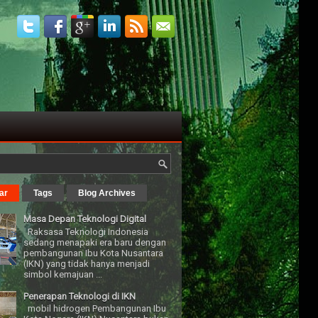
ar
Tags
Blog Archives
Masa Depan Teknologi Digital
Raksasa Teknologi Indonesia
sedang menapaki era baru dengan
pembangunan Ibu Kota Nusantara
(IKN) yang tidak hanya menjadi
simbol kemajuan ...
Penerapan Teknologi di IKN
mobil hidrogen Pembangunan Ibu