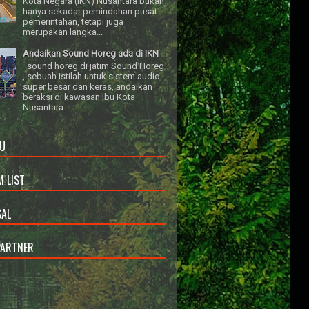
Kota Negara (IKN) Nusantara bukan
hanya sekadar pemindahan pusat
pemerintahan, tetapi juga
merupakan langka...
Andaikan Sound Horeg ada di IKN
sound horeg di jatim Sound Horeg
, sebuah istilah untuk sistem audio
super besar dan keras, andaikan
beraksi di kawasan Ibu Kota
Nusantara...
U
 LIST
AL
PARTNER