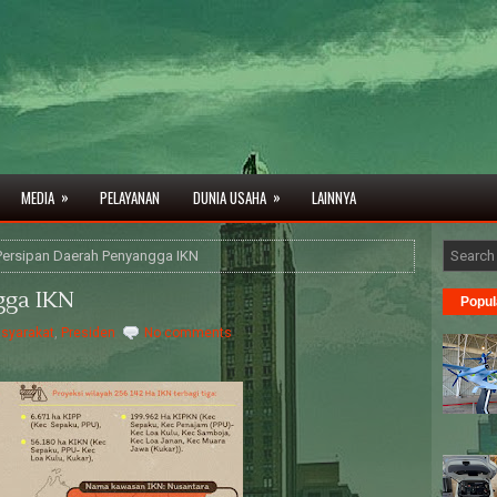
»
»
MEDIA
PELAYANAN
DUNIA USAHA
LAINNYA
Persipan Daerah Penyangga IKN
gga IKN
Popul
syarakat
,
Presiden
No comments