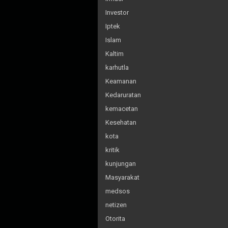
Investor
Iptek
Islam
Kaltim
karhutla
Keamanan
Kedaruratan
kemacetan
Kesehatan
kota
kritik
kunjungan
Masyarakat
medsos
netizen
Otorita