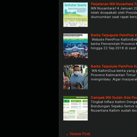
Perjalanan IKN Nusantara 
IKN Nusantara14 Januari 2
telah disepakati oleh Presi
diumumkan saat rapat bers
Berita Terpopuler PemProv 
Website PemProv KaltimBeber
berita Pemerintah Provensi
hingga 22 Sep 2018 di saat
Berita Terpoluler PemProv K
IKN KaltimDua berita yang p
Provensi Kalimantan Timur 
mengimbau :Agar masyara
Dampak IKN Sudah Ada Pada 
Tingkat Inflasi Kaltim Deng
Bendungan Sepaku-Semoi ser
Nusantara Kaltim sudah bi
← Newer Post