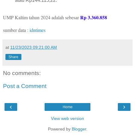
atau Rp144.115,22.
Rp 3.360.858
UMP Kaltim tahun 2024 adalah sebesar
sumber data :
idntimes
at
11/23/2023 09:21:00 AM
Share
No comments:
Post a Comment
‹
›
Home
View web version
Powered by
Blogger
.