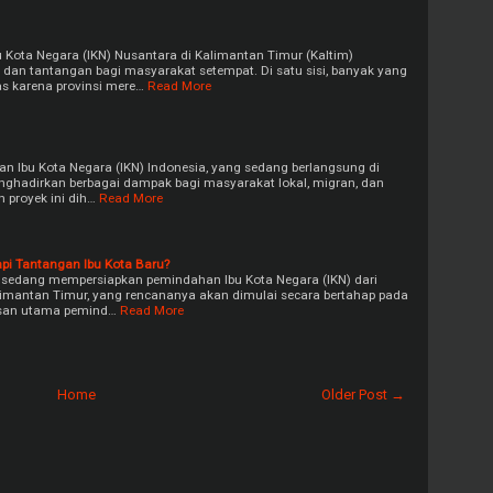
ota Negara (IKN) Nusantara di Kalimantan Timur (Kaltim)
an tantangan bagi masyarakat setempat. Di satu sisi, banyak yang
s karena provinsi mere…
Read More
n Ibu Kota Negara (IKN) Indonesia, yang sedang berlangsung di
nghadirkan berbagai dampak bagi masyarakat lokal, migran, dan
n proyek ini dih…
Read More
pi Tantangan Ibu Kota Baru?
 sedang mempersiapkan pemindahan Ibu Kota Negara (IKN) dari
limantan Timur, yang rencananya akan dimulai secara bertahap pada
asan utama pemind…
Read More
Home
Older Post →