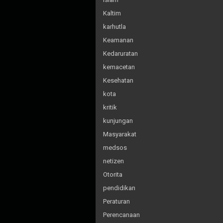
Kaltim
karhutla
Keamanan
Kedaruratan
kemacetan
Kesehatan
kota
kritik
kunjungan
Masyarakat
medsos
netizen
Otorita
pendidikan
Peraturan
Perencanaan