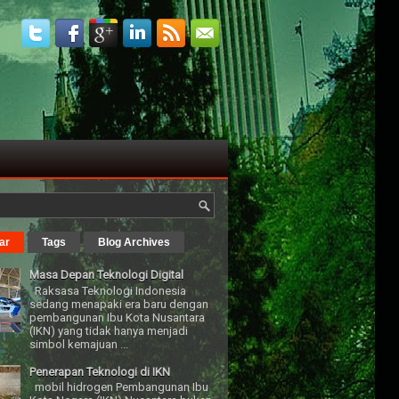
ar
Tags
Blog Archives
Masa Depan Teknologi Digital
Raksasa Teknologi Indonesia
sedang menapaki era baru dengan
pembangunan Ibu Kota Nusantara
(IKN) yang tidak hanya menjadi
simbol kemajuan ...
Penerapan Teknologi di IKN
mobil hidrogen Pembangunan Ibu