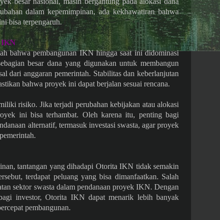
ek besar nasional, masih bergantung pada alokasi dana
rubahan dalam kepemimpinan, ada kekhawatiran bahwa
ni bisa terpengaruh.
 IKN
dalah bahwa pembangunan IKN hingga saat ini didominasi
sebagian besar dana yang digunakan untuk membangun
asal dari anggaran pemerintah. Stabilitas dan keberlanjutan
tikan bahwa proyek ini dapat berjalan sesuai rencana.
ki risiko. Jika terjadi perubahan kebijakan atau alokasi
yek ini bisa terhambat. Oleh karena itu, penting bagi
anaan alternatif, termasuk investasi swasta, agar proyek
 pemerintah.
an, tantangan yang dihadapi Otorita IKN tidak semakin
rsebut, terdapat peluang yang bisa dimanfaatkan. Salah
batan sektor swasta dalam pendanaan proyek IKN. Dengan
agi investor, Otorita IKN dapat menarik lebih banyak
percepat pembangunan.