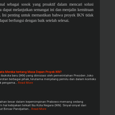
l sebagai sosok yang proaktif dalam mencari solusi
 dapat melanjutkan semangat ini dan menjalin kemitraan
a. Ini penting untuk memastikan bahwa proyek IKN tidak
dapat berfungsi dengan baik setelah selesai.
ta Mereka tentang Masa Depan Proyek IKN?
ukota baru (IKN) yang diinisiasi oleh pemerintahan Presiden Joko
rotan berbagai pihak, terutama menjelang pemilu dan dalam konteks
yak pengama…
Read More
rubahan besar dalam kepemimpinan Prabowo memang sedang
hal kebijakan terkait Ibu Kota Negara (IKN). Sinyal-sinyal dari
hut Binsar Pandjaitan…
Read More