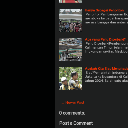
Hanya Sebagai Penonton
PenontonPembangunan Ibu K
membuka berbagai harapan d
merasa bangga dan antusia
Apa yang Perlu Diperbaiki?
Perlu DiperbaikiPembanguna
Kalimantan Timur, telah me
lingkungan sekitar. Meskipu
Apakah Kita Siap Menghada
Siap?Pemerintah Indonesia
Jakarta ke Nusantara di Ka
tahun 2024. Salah satu al
← Newer Post
0 comments:
Post a Comment