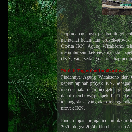
Perpindahan tugas pejabat tinggi d
mengenai kelanjutan proyek-proyek 
Otorita IKN, Agung Wicaksono, tela
menimbulkan kekhawatiran dan spek
(IKN) yang sedang dalam tahap pem
Pindah Tugas dan Implikasinya
Pindahnya Agung Wicaksono dari 
kepemimpinan proyek IKN. Sebagai 
merencanakan dan mengelola pendanaa
dapat membawa perspektif baru ke 
tentang siapa yang akan menggantik
proyek IKN.
Pindah tugas ini juga menunjukkan d
2020 hingga 2024 didominasi oleh A