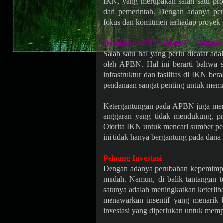
IKN, yang merupakan salah satu proy
dari pemerintah. Dengan adanya pe
fokus dan komitmen terhadap proyek i
Dominasi APBN dalam Pendanaan
Salah satu hal yang perlu dicatat a
oleh APBN. Hal ini berarti bahwa 
infrastruktur dan fasilitas di IKN ber
pendanaan sangat penting untuk memas
Ketergantungan pada APBN juga memili
anggaran yang tidak mendukung, pro
Otorita IKN untuk mencari sumber pend
ini tidak hanya bergantung pada dana
Peluang Investasi
Dengan adanya perubahan kepemimpin
mudah. Namun, di balik tantangan te
satunya adalah meningkatkan keterli
menawarkan insentif yang menarik b
investasi yang diperlukan untuk mem