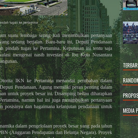
pindah tugas ke pertamina
alam suatu lembaga sering kali menimbulkan pertanyaan
yang sedang berjalan. Baru-baru ini, Deputi Pendanaan
h pindah tugas ke Pertamina. Keputusan ini tentu saja
ulasi mengenai nasib investasi di Ibu Kota Nusantara
bangunan.
TERBAR
RANDOM
Otorita IKN ke Pertamina menandai perubahan dalam
Deputi Pendanaan, Agung memiliki peran penting dalam
n untuk proyek besar ini. Disamping beliau diharapkan
PROPOS
Pertamina, namun hal ini juga menimbulkan pertanyaan
an posisinya dan bagaimana kelanjutan pendanaan untuk
MEDIA 
inamika dalam pengelolaan proyek besar yang pada tahun
PBN (Anggaran Pendapatan dan Belanja Negara). Proyek