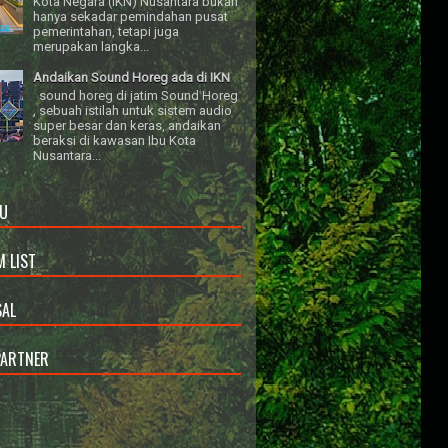
Kota Negara (IKN) Nusantara bukan
hanya sekadar pemindahan pusat
pemerintahan, tetapi juga
merupakan langka...
Andaikan Sound Horeg ada di IKN
sound horeg di jatim Sound Horeg
, sebuah istilah untuk sistem audio
super besar dan keras, andaikan
beraksi di kawasan Ibu Kota
Nusantara...
U
 LIST
AL
PARTNER