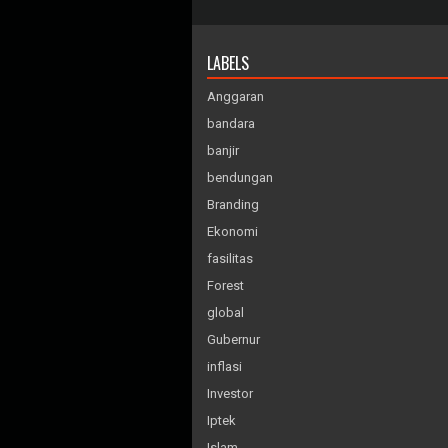
LABELS
Anggaran
bandara
banjir
bendungan
Branding
Ekonomi
fasilitas
Forest
global
Gubernur
inflasi
Investor
Iptek
Islam