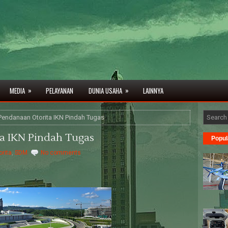
»
»
MEDIA
PELAYANAN
DUNIA USAHA
LAINNYA
Pendanaan Otorita IKN Pindah Tugas
a IKN Pindah Tugas
Popul
orita
,
SDM
No comments