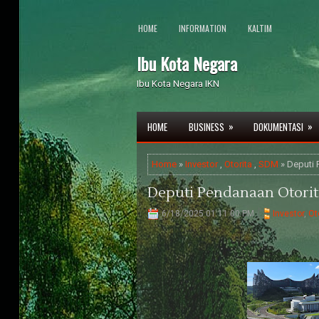
HOME
INFORMATION
KALTIM
Ibu Kota Negara
Ibu Kota Negara IKN
»
»
HOME
BUSINESS
DOKUMENTASI
Home
»
Investor
,
Otorita
,
SDM
» Deputi 
Deputi Pendanaan Otorit
6/18/2025 01:11:00 PM
Investor
,
Ot