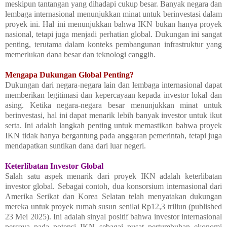
meskipun tantangan yang dihadapi cukup besar. Banyak negara dan
lembaga internasional menunjukkan minat untuk berinvestasi dalam
proyek ini. Hal ini menunjukkan bahwa IKN bukan hanya proyek
nasional, tetapi juga menjadi perhatian global. Dukungan ini sangat
penting, terutama dalam konteks pembangunan infrastruktur yang
memerlukan dana besar dan teknologi canggih.
Mengapa Dukungan Global Penting?
Dukungan dari negara-negara lain dan lembaga internasional dapat
memberikan legitimasi dan kepercayaan kepada investor lokal dan
asing. Ketika negara-negara besar menunjukkan minat untuk
berinvestasi, hal ini dapat menarik lebih banyak investor untuk ikut
serta. Ini adalah langkah penting untuk memastikan bahwa proyek
IKN tidak hanya bergantung pada anggaran pemerintah, tetapi juga
mendapatkan suntikan dana dari luar negeri.
Keterlibatan Investor Global
Salah satu aspek menarik dari proyek IKN adalah keterlibatan
investor global. Sebagai contoh, dua konsorsium internasional dari
Amerika Serikat dan Korea Selatan telah menyatakan dukungan
mereka untuk proyek rumah susun senilai Rp12,3 triliun (published
23 Mei 2025). Ini adalah sinyal positif bahwa investor internasional
percaya pada potensi IKN sebagai pusat pertumbuhan ekonomi