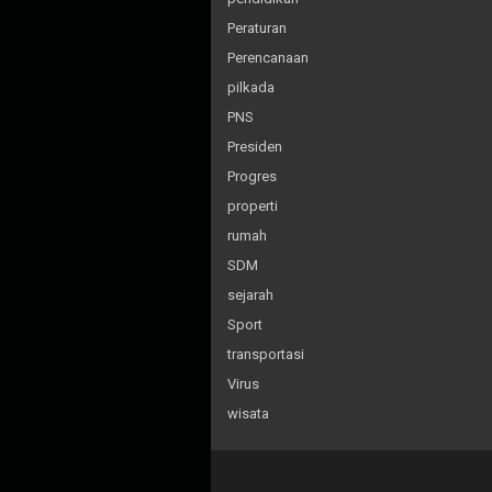
Peraturan
Perencanaan
pilkada
PNS
Presiden
Progres
properti
rumah
SDM
sejarah
Sport
transportasi
Virus
wisata