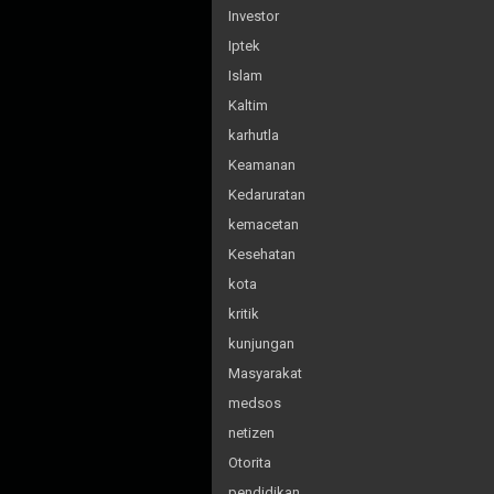
Investor
Iptek
Islam
Kaltim
karhutla
Keamanan
Kedaruratan
kemacetan
Kesehatan
kota
kritik
kunjungan
Masyarakat
medsos
netizen
Otorita
pendidikan