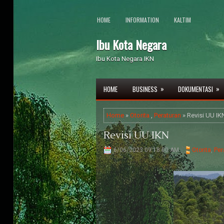
HOME
INFORMATION
KALTIM
Ibu Kota Negara
Ibu Kota Negara IKN
»
»
HOME
BUSINESS
DOKUMENTASI
Home
»
Otorita
,
Peraturan
» Revisi UU IK
Revisi UU IKN
6/06/2023 09:18:00 AM
Otorita
,
Per