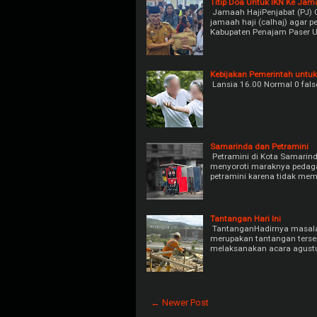
Titip Doa Untuk IKN Ke Jam
Jamaah HajiPenjabat (PJ) 
jamaah haji (calhaj) agar 
Kabupaten Penajam Paser Ut
Kebijakan Pemerintah untuk
Lansia 16.00 Normal 0 fals
Samarinda dan Petramini
Petramini di Kota Samarind
menyoroti maraknya pedag
petramini karena tidak memil
Tantangan Hari Ini
TantanganHadirnya masalah
merupakan tantangan tersen
melaksanakan acara agustu
← Newer Post