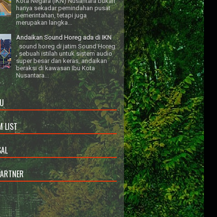
Kota Negara (IKN) Nusantara bukan
hanya sekadar pemindahan pusat
pemerintahan, tetapi juga
merupakan langka...
Andaikan Sound Horeg ada di IKN
sound horeg di jatim Sound Horeg
, sebuah istilah untuk sistem audio
super besar dan keras, andaikan
beraksi di kawasan Ibu Kota
Nusantara...
U
 LIST
AL
PARTNER