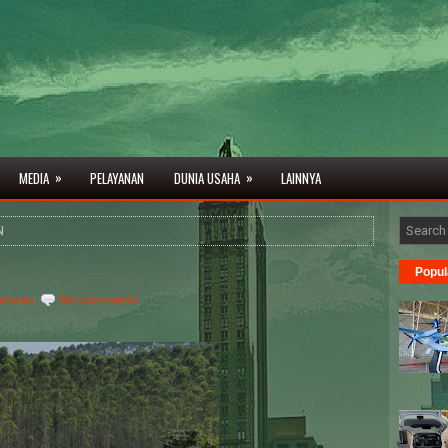
»
»
MEDIA
PELAYANAN
DUNIA USAHA
LAINNYA
N
Popul
aturan
No comments