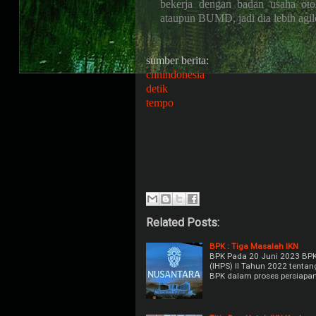
bekerja dengan badan usaha oto
ataupun BUMD, jadi dia lebih agil
sumber berita:
cnnindonesia
detik
tempo
Related Posts:
BPK : Tiga Masalah IKN
BPK Pada 20 Juni 2023 BPK
(IHPS) II Tahun 2022 tenta
BPK dalam proses persiapa