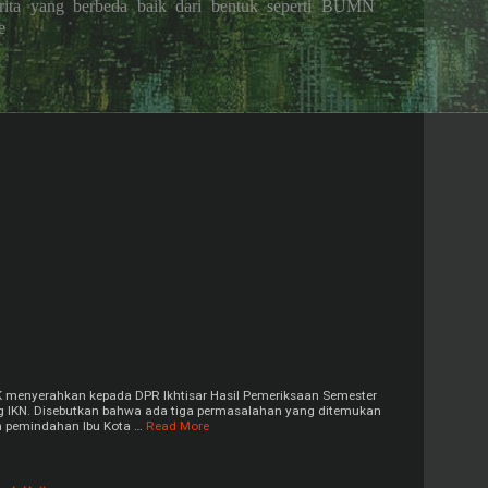
rita yang berbeda baik dari bentuk seperti BUMN
e
 menyerahkan kepada DPR Ikhtisar Hasil Pemeriksaan Semester
ng IKN. Disebutkan bahwa ada tiga permasalahan yang ditemukan
n pemindahan Ibu Kota …
Read More