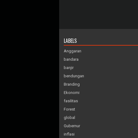
LABELS
Anggaran
bandara
banjir
bendungan
Branding
Ekonomi
fasilitas
Forest
global
Gubernur
inflasi