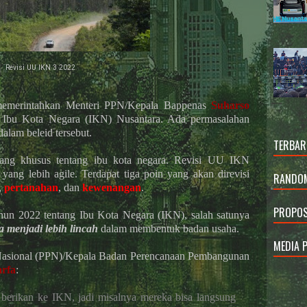
Revisi UU IKN 3 2022
emerintahkan Menteri PPN/Kepala Bappenas
Suharso
Ibu Kota Negara (IKN) Nusantara. Ada permasalahan
alam beleid tersebut.
TERBAR
ang khusus tentang ibu kota negara. Revisi UU IKN
yang lebih agile. Terdapat tiga poin yang akan direvisi
RANDOM
,
pertanahan
, dan
kewenangan
.
PROPOS
n 2022 tentang Ibu Kota Negara (IKN), salah satunya
 menjadi lebih lincah
dalam membentuk badan usaha.
MEDIA 
asional (PPN)/Kepala Badan Perencanaan Pembangunan
rfa
:
berikan ke IKN, jadi misalnya mereka bisa langsung