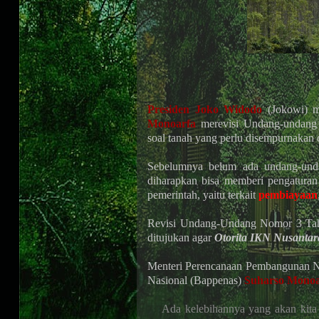
Presiden Joko Widodo
(Jokowi) m
Monoarfa
merevisi Undang-undang 
soal tanah yang perlu disempurnakan d
Sebelumnya belum ada undang-und
diharapkan bisa memberi pengaturan 
pemerintah, yaitu terkait
pembiayaan
Revisi Undang-Undang Nomor 3 Tahu
ditujukan agar
Otorita IKN Nusantara
Menteri Perencanaan Pembangunan N
Nasional (Bappenas)
Suharso Monoa
Ada kelebihannya yang akan kita 