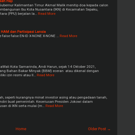
aah Haji
Gubernur Kalimantan Timur Akmal Malik menitip doa kepada calon
pembangunan Ibu Kota Nusantara (IKN) di Kecamatan Sepaku,
ara (PPU) berjalan la…
Read More
 HAM dan Partisipasi Lansia
e false false EN-ID X-NONE X-NONE …
Read More
aWali Kota Samarinda, Andi Harun, sejak 14 Oktober 2021,
ang Bahan Bakar Minyak (BBM) eceran atau dikenal dengan
iki izin resmi atau Il…
Read More
, seperti kurangnya minat investor asing atau pengadaan tanah,
diri buat pemerintah. Keseriusan Presiden Jokowi dalam
san di IKN serta mulai (m…
Read More
Home
Older Post →