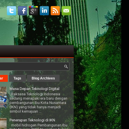
ar
Tags
Blog Archives
Masa Depan Teknologi Digital
Raksasa Teknologi Indonesia
sedang menapaki era baru dengan
pembangunan Ibu Kota Nusantara
(IKN) yang tidak hanya menjadi
simbol kemajuan ...
Penerapan Teknologi di IKN
mobil hidrogen Pembangunan Ibu