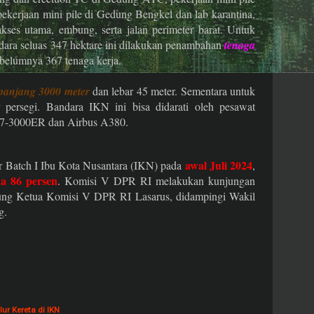
pekerjaan mini pile di Gedung Bengkel dan lab karantina,
 akses utama, embung, serta jalan perimeter barat. Untuk
dara seluas 347 hektare ini dilakukan penambahan
tenaga
belumnya 367 tenaga kerja.
panjang 3000 meter
dan lebar 45 meter. Sementara untuk
 persegi. Bandara IKN ini bisa didarati oleh pesawat
 777-3000ER dan Airbus A380.
awal Juli 2024
ur Batch I Ibu Kota Nusantara (IKN) pada
,
a 86 persen
. Komisi V DPR RI melakukan kunjungan
gsung Ketua Komisi V DPR RI Lasarus, didampingi Wakil
g.
ur Kereta di IKN