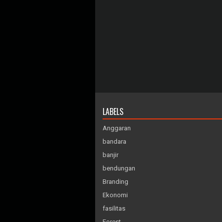
LABELS
Anggaran
bandara
banjir
bendungan
Branding
Ekonomi
fasilitas
Forest