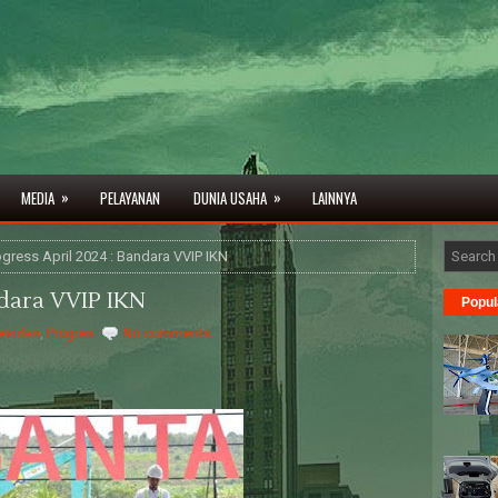
»
»
MEDIA
PELAYANAN
DUNIA USAHA
LAINNYA
ogress April 2024 : Bandara VVIP IKN
ndara VVIP IKN
Popul
esiden
,
Progres
No comments