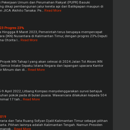
ri Pekerjaan Umum dan Perumahan Rakyat (PUPR) Basuki
 dikaji pembangunan jalur kereta api dari Balikpapan maupun di
en JICA Akihito Tanaka: Pe…
Read More
23 Progres 23%
 Hinggga 8 Maret 2023, Pemerintah terus berupaya mempercepat
a (IKN) Nusantara di Kalimantan Timur, dengan progres 23%.Deputi
a Otorita I…
Read More
Proyek IKN Tahap I yang akan selesai di 2024:Jalan Tol Akses IKN
Semoi Intake Sepaku Istana Negara dan lapangan upacara Kantor
Air Minum dan di…
Read More
-9 April 2022, Litbang Kompas menyelenggarakan survei bertajuk
han pokok pada di bulan puasa. Wawancara dilakukan kepada 504
inimal 17 tah…
Read More
2019
raria dan Tata Ruang Sofyan Djalil:Kalimantan Timur sebagai pilihan
karta. Pilihan lainnya adalah Kalimantan Tengah. Namun Presiden
menangk…
Read More