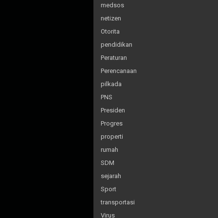
medsos
netizen
Otorita
pendidikan
Peraturan
Perencanaan
pilkada
PNS
Presiden
Progres
properti
rumah
SDM
sejarah
Sport
transportasi
Virus