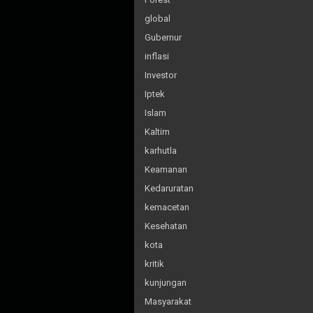
global
Gubernur
inflasi
Investor
Iptek
Islam
Kaltim
karhutla
Keamanan
Kedaruratan
kemacetan
Kesehatan
kota
kritik
kunjungan
Masyarakat