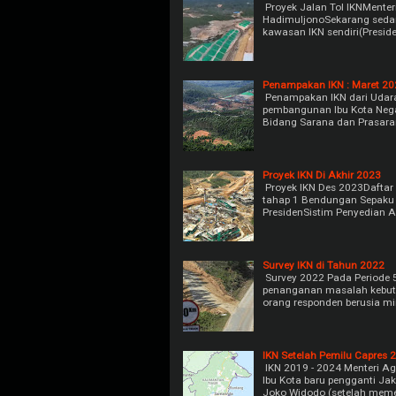
Proyek Jalan Tol IKNMente
HadimuljonoSekarang sedang
kawasan IKN sendiri(Presid
Penampakan IKN : Maret 20
Penampakan IKN dari Udara
pembangunan Ibu Kota Negar
Bidang Sarana dan Prasaran
Proyek IKN Di Akhir 2023
Proyek IKN Des 2023Daftar 
tahap 1 Bendungan Sepaku 
PresidenSistim Penyedian 
Survey IKN di Tahun 2022
Survey 2022 Pada Periode 5
penanganan masalah kebutu
orang responden berusia m
IKN Setelah Pemilu Capres 
IKN 2019 - 2024 Menteri Ag
Ibu Kota baru pengganti Ja
Joko Widodo (setelah me