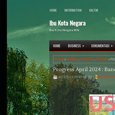
HOME
INFORMATION
KALTIM
Ibu Kota Negara
Ibu Kota Negara IKN
»
»
HOME
BUSINESS
DOKUMENTASI
Home
»
fasilitas
,
Presiden
,
Progres
» Pr
Progress April 2024 : Ba
4/24/2024 09:09:00 AM
fasilitas
,
Pr