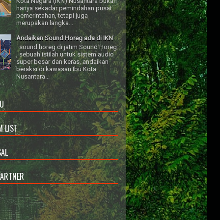
Kota Negara (IKN) Nusantara bukan
hanya sekadar pemindahan pusat
pemerintahan, tetapi juga
merupakan langka...
Andaikan Sound Horeg ada di IKN
sound horeg di jatim Sound Horeg
, sebuah istilah untuk sistem audio
super besar dan keras, andaikan
beraksi di kawasan Ibu Kota
Nusantara...
U
 LIST
AL
PARTNER