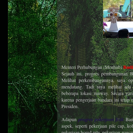
Budi
Menteri Perhubungan (Menhub)
Sejauh ini, progres pembangunan B
Melihat perkembangannya, saya opt
mendatang. Tadi saya melihat ada 
beberapa lokasi runway. Secara gar
karena pengerjaan bandara ini tetap 
Presiden.
Adapun
progres pekerjaan fisik
Band
aspek, seperti pekerjaan pile cap, k
pekerjaan bored pile, pekerjaan pan