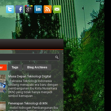
ar
Tags
Blog Archives
Masa Depan Teknologi Digital
Raksasa Teknologi Indonesia
sedang menapaki era baru dengan
pembangunan Ibu Kota Nusantara
(IKN) yang tidak hanya menjadi
simbol kemajuan ...
Penerapan Teknologi di IKN
mobil hidrogen Pembangunan Ibu