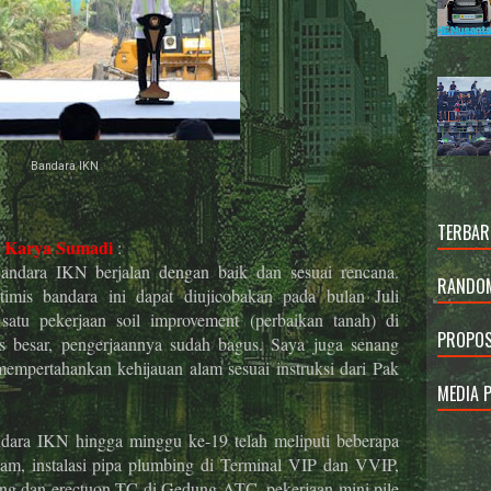
Bandara IKN
TERBAR
 Karya Sumadi
:
andara IKN berjalan dengan baik dan sesuai rencana.
RANDOM
imis bandara ini dapat diujicobakan pada bulan Juli
satu pekerjaan soil improvement (perbaikan tanah) di
PROPOS
is besar, pengerjaannya sudah bagus. Saya juga senang
mempertahankan kehijauan alam sesuai instruksi dari Pak
MEDIA 
ara IKN hingga minggu ke-19 telah meliputi beberapa
olam, instalasi pipa plumbing di Terminal VIP dan VVIP,
cang dan erectuon TC di Gedung ATC, pekerjaan mini pile