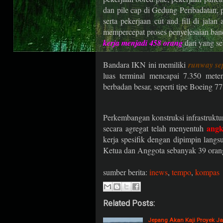
dan pile cap di Gedung Peribadatan, 
serta pekerjaan cut and fill di jalan
mempercepat proses penyelesaian ban
kerja menjadi 458 orang
dari yang se
Bandara IKN ini memiliki
runway se
luas terminal mencapai 7.350 meter
berbadan besar, seperti tipe Boeing
Perkembangan konstruksi infrastrukt
angk
secara agregat telah menyentuh
kerja spesifik dengan dipimpin lan
Ketua dan Anggota sebanyak 39 oran
sumber berita:
inews
,
tempo
,
kompas
Related Posts:
Jepang Akan Kaji Proyek Jal