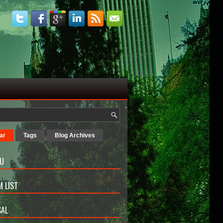
ar
Tags
Blog Archives
U
 LIST
AL