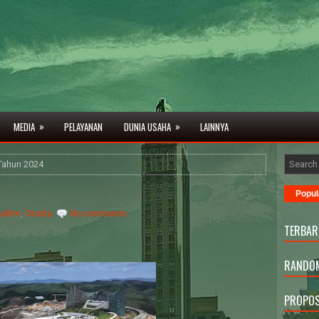
»
»
MEDIA
PELAYANAN
DUNIA USAHA
LAINNYA
Tahun 2024
Popul
altim
,
Otorita
No comments
TERBAR
RANDOM
PROPOS