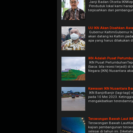
Janji Badan Otorita IKNKe
:Penduduk lokal kami harap
terpisahkan dari pembangu
UU IKN Akan Disahkan Awa
Gubernur KaltimGubernur Kal
akan datang ke Kaltim pada
apa yang harus dilakukan 
IKN Adalah Pusat Pertumb
IKN Pusat PertumbuhanTepa
(baca: bila resesi terjadi) 
Negara (IKN) Nusantara ak
Kawasan IKN Nusantara Ban
IKN BanjirBanjir (lagi-lagi
pada 10 Mei 2023. Ketinggi
mengakibatkan terendamny
Terowongan Bawah Laut IK
Terowongan Bawah LautKe
kajian pembangunan terowo
selesai di tahun ini. Diketa