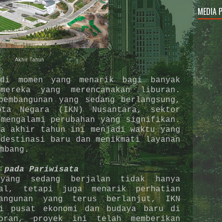
MEDIA 
Akhir Tahun
adi momen yang menarik bagi banyak
mereka yang merencanakan liburan.
pembangunan yang sedang berlangsung,
ota Negara (IKN) Nusantara, sektor
 mengalami perubahan yang signifikan.
na akhir tahun ini menjadi waktu yang
 destinasi baru dan menikmati layanan
mbang.
 pada Pariwisata
yang sedang berjalan tidak hanya
nal, tetapi juga menarik perhatian
bangunan yang terus berlanjut, IKN
di pusat ekonomi dan budaya baru di
poran, proyek ini telah memberikan