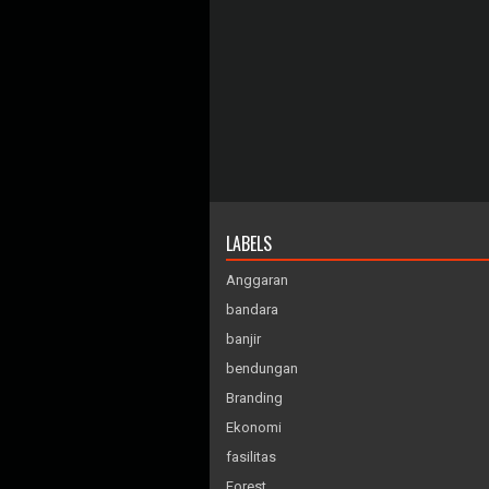
LABELS
Anggaran
bandara
banjir
bendungan
Branding
Ekonomi
fasilitas
Forest