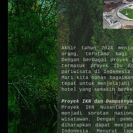
Akhir tahun 2024 menj
orang, terutama bagi 
Dengan berbagai proyek 
termasuk proyek Ibu K
pariwisata di Indonesia
Mari kita bahas bagaima
tepat untuk menjelajahi
hotel yang semakin berke
Proyek IKN dan Dampaknya
Proyek IKN Nusantara 
menjadi sorotan nasio
wisatawan. Dengan pem
diharapkan dapat menja
Indonesia. Menurut la