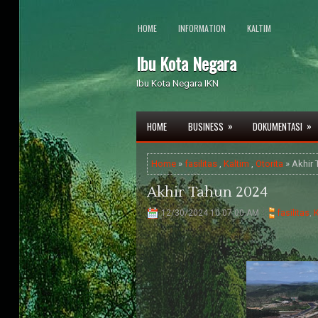
HOME
INFORMATION
KALTIM
Ibu Kota Negara
Ibu Kota Negara IKN
»
»
HOME
BUSINESS
DOKUMENTASI
Home
»
fasilitas
,
Kaltim
,
Otorita
» Akhir 
Akhir Tahun 2024
12/30/2024 10:07:00 AM
fasilitas
,
K