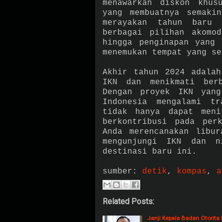
menawarkan diskon khus
yang membuatnya semaki
merayakan tahun baru 
berbagai pilihan akomo
hingga penginapan yang 
menemukan tempat yang se
Akhir tahun 2024 adalah
IKN dan menikmati ber
Dengan proyek IKN yang
Indonesia mengalami tr
tidak hanya dapat meni
berkontribusi pada per
Anda merencanakan libur
mengunjungi IKN dan n
destinasi baru ini.
sumber:
detik
,
kompas
,
a
Related Posts:
Janji Kepala Badan Otorita 