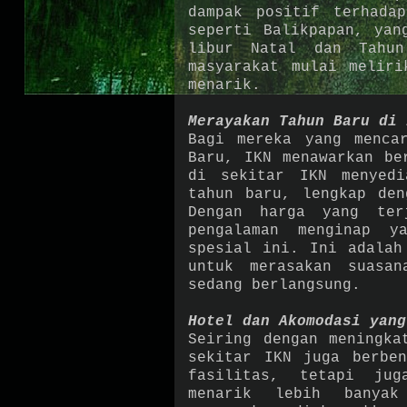
dampak positif terhada
seperti Balikpapan, yan
libur Natal dan Tahun
masyarakat mulai meliri
menarik.
Merayakan Tahun Baru di 
Bagi mereka yang menca
Baru, IKN menawarkan be
di sekitar IKN menyedi
tahun baru, lengkap den
Dengan harga yang ter
pengalaman menginap y
spesial ini. Ini adalah
untuk merasakan suasa
sedang berlangsung.
Hotel dan Akomodasi yang
Seiring dengan meningka
sekitar IKN juga berben
fasilitas, tetapi jug
menarik lebih banyak