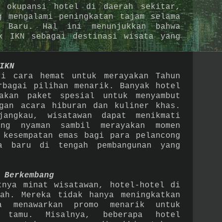
p okupansi hotel di daerah sekitar,
g mengalami peningkatan tajam selama
 Baru. Hal ini menunjukkan bahwa
k IKN sebagai destinasi wisata yang
IKN
ri cara hemat untuk merayakan Tahun
rbagai pilihan menarik. Banyak hotel
akan paket spesial untuk menyambut
gan acara hiburan dan kuliner khas.
jangkau, wisatawan dapat menikmati
ang nyaman sambil merayakan momen
 kesempatan emas bagi para pelancong
na baru di tengah pembangunan yang
 Berkembang
tnya minat wisatawan, hotel-hotel di
ah. Mereka tidak hanya meningkatkan
a menawarkan promo menarik untuk
 tamu. Misalnya, beberapa hotel