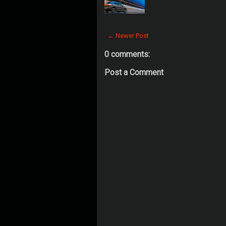
← Newer Post
0 comments:
Post a Comment