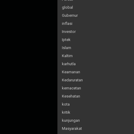
global
Gubernur
inflasi
Investor
Iptek
Islam
Kaltim
karhutla
Keamanan
Kedaruratan
kemacetan
Kesehatan
kota
kritik
kunjungan
Masyarakat