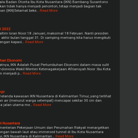
pala Badan Otorita Ibu Kota Nusantara (IKN) Bambang Susantono
kan tidak hanya menjadi penonton, tetapi menjadi bagian tak
nan (IKN)Selamat beke…
Read More
l 2022
tim Isran Noor:18 Januari, maksimal 18 Februari. Nanti presiden
 akhir bulan tanggal 31. Di samping memang kita harus mengikuti
dengan kapasi…
Read More
uhan Ekonomi
tnya, IKN Adalah Pusat Pertumbuhan Ekonomi dalam masa sulit
di Indonesia.Wakil Menteri Ketenagakerjaan Afriansyah Noor :Ibu Kota
an menjadi p…
Read More
jir
) melanda kawasan IKN Nusantara di Kalimantan Timur, yang terlihat
an air (menurut warga setempat) mencapai sekitar 30 cm dan
a jalan utama me…
Read More
N Nusantara
menterian Pekerjaan Umum dan Perumahan Rakyat menargetkan
ngan bawah laut atau immersed tunnel di Ibu Kota Nusantara
hui, IKN Nusantara di Kalimantan…
Read More