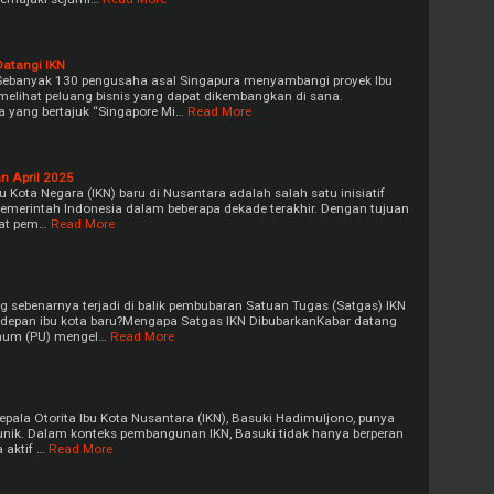
atangi IKN
ebanyak 130 pengusaha asal Singapura menyambangi proyek Ibu
melihat peluang bisnis yang dapat dikembangkan di sana.
 yang bertajuk “Singapore Mi…
Read More
n April 2025
u Kota Negara (IKN) baru di Nusantara adalah salah satu inisiatif
 pemerintah Indonesia dalam beberapa dekade terakhir. Dengan tujuan
sat pem…
Read More
 sebenarnya terjadi di balik pembubaran Satuan Tugas (Satgas) IKN
epan ibu kota baru?Mengapa Satgas IKN DibubarkanKabar datang
Umum (PU) mengel…
Read More
pala Otorita Ibu Kota Nusantara (IKN), Basuki Hadimuljono, punya
 unik. Dalam konteks pembangunan IKN, Basuki tidak hanya berperan
 aktif …
Read More