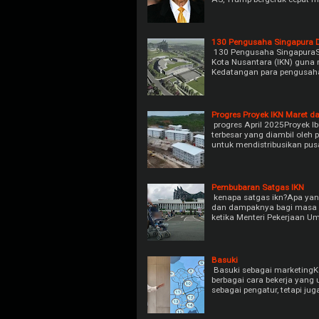
130 Pengusaha Singapura D
130 Pengusaha SingapuraS
Kota Nusantara (IKN) guna 
Kedatangan para pengusaha
Progres Proyek IKN Maret da
progres April 2025Proyek Ib
terbesar yang diambil oleh
untuk mendistribusikan pu
Pembubaran Satgas IKN
kenapa satgas ikn?Apa yang
dan dampaknya bagi masa d
ketika Menteri Pekerjaan 
Basuki
Basuki sebagai marketingKe
berbagai cara bekerja yang
sebagai pengatur, tetapi juga