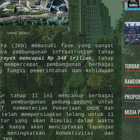
Lelang Tahap II
ara (IKN) memasuki fase yang sangat
nya pembangunan infrastruktur tahap
proyek mencapai Rp 348 triliun
, tahap
mempercepat pembangunan berbagai
TERBAR
g fungsi pemerintahan dan kehidupan
RANDOM
PROPOS
tur tahap II ini mencakup berbagai
uk pembangunan gedung-gedung untuk
if. Kementerian Pekerjaan Umum dan
MEDIA 
 telah mempersiapkan lelang untuk 11
ktur yang akan dimulai dalam waktu
ak hanya akan menciptakan lapangan
meningkatkan konektivitas dan
 IKN.