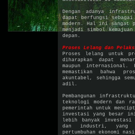
Dengan adanya infrastr
dapat berfungsi sebagai
modern. Hal ini sangat 
menjadi simbol kemajuan
depan.
Proses Lelang dan Pelaks
Proses lelang untuk pr
diharapkan dapat mena
maupun internasional. 
memastikan bahwa pro
akuntabel, sehingga sem
adil.
Pembangunan infrastrukt
teknologi modern dan ra
pemerintah untuk mencip
investasi yang besar in
lebih banyak investasi
dan industri, yang 
pertumbuhan ekonomi nasi