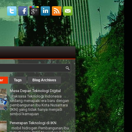
ar
Tags
Blog Archives
Masa Depan Teknologi Digital
Raksasa Teknologi Indonesia
sedang menapaki era baru dengan
pembangunan Ibu Kota Nusantara
(IKN) yang tidak hanya menjadi
simbol kemajuan ...
Penerapan Teknologi di IKN
mobil hidrogen Pembangunan Ibu