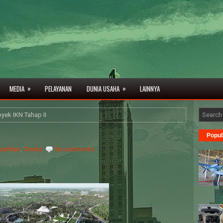
»
»
MEDIA
PELAYANAN
DUNIA USAHA
LAINNYA
oyek IKN Tahap II
Popul
fasilitas
,
Otorita
No comments