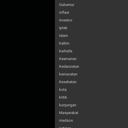
Gubernur
inflasi
Investor
Iptek
Islam
Kaltim
karhutla
Keamanan
Kedaruratan
kemacetan
Kesehatan
kota
kritik
kunjungan
Masyarakat
medsos