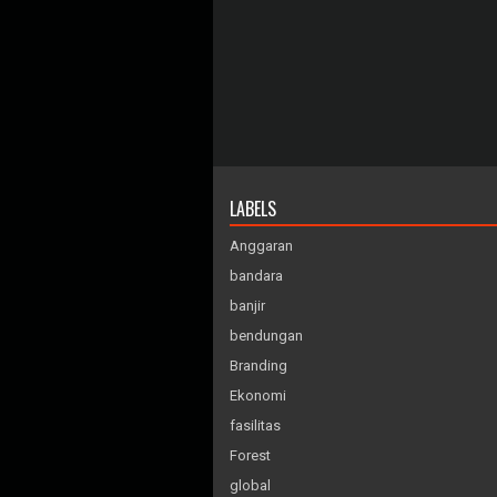
LABELS
Anggaran
bandara
banjir
bendungan
Branding
Ekonomi
fasilitas
Forest
global