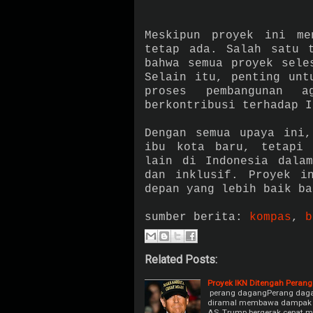
Meskipun proyek ini me
tetap ada. Salah satu t
bahwa semua proyek sele
Selain itu, penting unt
proses pembangunan 
berkontribusi terhadap I
Dengan semua upaya ini,
ibu kota baru, tetapi 
lain di Indonesia dalam
dan inklusif. Proyek i
depan yang lebih baik ba
sumber berita:
kompas
,
b
Related Posts:
Proyek IKN Ditengah Peran
perang dagangPerang dagan
diramal membawa dampak pos
AS, Trump bergerak cepat 