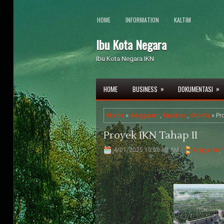
HOME
INFORMATION
KALTIM
Ibu Kota Negara
Ibu Kota Negara IKN
»
»
HOME
BUSINESS
DOKUMENTASI
Home
»
Anggaran
,
fasilitas
,
Otorita
» Pr
Proyek IKN Tahap II
4/01/2025 10:08:00 AM
Anggaran
,