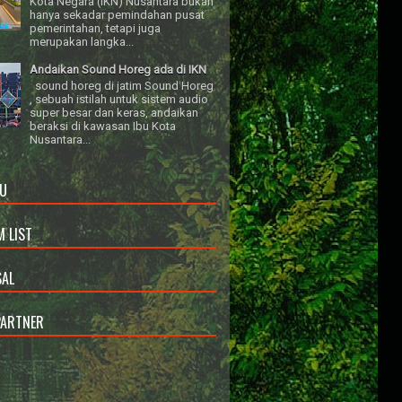
Kota Negara (IKN) Nusantara bukan
hanya sekadar pemindahan pusat
pemerintahan, tetapi juga
merupakan langka...
Andaikan Sound Horeg ada di IKN
sound horeg di jatim Sound Horeg
, sebuah istilah untuk sistem audio
super besar dan keras, andaikan
beraksi di kawasan Ibu Kota
Nusantara...
U
 LIST
AL
PARTNER