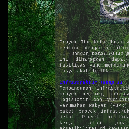
Proyek Ibu Kota Nusant
penting dengan dimulai
II. Dengan
total nilai 
ini diharapkan dapat 
fasilitas yang mendukun
masyarakat di IKN.
Infrastruktur Tahap II
Pembangunan infrastruk
proyek penting, termas
legislatif dan yudikat
Perumahan Rakyat (PUPR)
paket proyek infrastru
dekat. Proyek ini tid
kerja, tetapi juga 
aksesibilitas di kawasan