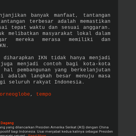
njanjikan banyak manfaat, tantangan
antangan terbesar adalah memastikan
sai tepat waktu dan sesuai anggaran.
uk melibatkan masyarakat lokal dalam
agar mereka merasa memiliki dan
KN.
 diharapkan IKN tidak hanya menjadi
juga menjadi contoh bagi kota-kota
 hal pembangunan yang berkelanjutan
ni adalah langkah besar menuju masa
gi seluruh rakyat Indonesia.
orneoglobe
,
tempo
g Dagang
g yang dilancarkan Presiden Amerika Serikat (AS) dengan China
itif bagi Indonesia. Usai menjabat kedua kalinya sebagai Presiden
memajaki sejuml…
Read More