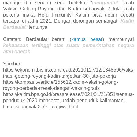
manage diri sendiri) serta bertekat "
mengambil
" jatah
Vaksin Gotong-Royong dari Kadin sebanyak 2-Juta jatah
pekerja maka Herd Immunity Kaltim bisa (lebih cepat)
tercapai di akhir 2021. Dengan dorongan semangat "
Kaltin
Berdaulat
" tentunya.
Catatan: Berdaulat berarti (
kamus besar
) mempunyai
kekuasaan tertinggi atas suatu pemerintahan negara
atau daerah
Sumber:
https://ekonomi.bisnis.com/read/20210127/12/1348596/vaks
inasi-gotong-royong-kadin-targetkan-30-juta-pekerja
https://kompas.tv/article/155612/kadin-vaksin-gotong-
royong-berbeda-merek-dengan-vaksin-gratis
https://kaltim.bps.go.id/pressrelease/2021/01/21/851/sensus-
penduduk-2020-mencatat-jumlah-penduduk-kalimantan-
timur-sebanyak-3-77-juta-jiwa.html