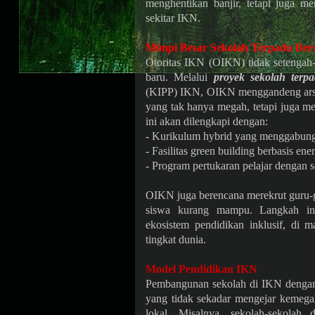
menghentikan banjir, tetapi juga m
sekitar IKN.
Mimpi Besar Sekolah Terpadu Ber
Otoritas IKN (OIKN) tidak setengah-
baru. Melalui
proyek sekolah terpa
(KIPP) IKN, OIKN menggandeng arsit
yang tak hanya megah, tetapi juga m
ini akan dilengkapi dengan:
- Kurikulum hybrid yang menggabungk
- Fasilitas green building berbasis en
- Program pertukaran pelajar dengan s
OIKN juga berencana merekrut guru-gu
siswa kurang mampu. Langkah i
ekosistem pendidikan inklusif, di m
tingkat dunia.
Model Pendidikan IKN
Pembangunan sekolah di IKN denga
yang tidak sekadar mengejar kemegah
lokal. Misalnya, sekolah-sekolah