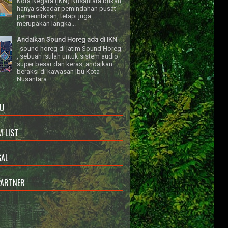
Kota Negara (IKN) Nusantara bukan
hanya sekadar pemindahan pusat
pemerintahan, tetapi juga
merupakan langka...
Andaikan Sound Horeg ada di IKN
sound horeg di jatim Sound Horeg
, sebuah istilah untuk sistem audio
super besar dan keras, andaikan
beraksi di kawasan Ibu Kota
Nusantara...
U
 LIST
AL
PARTNER