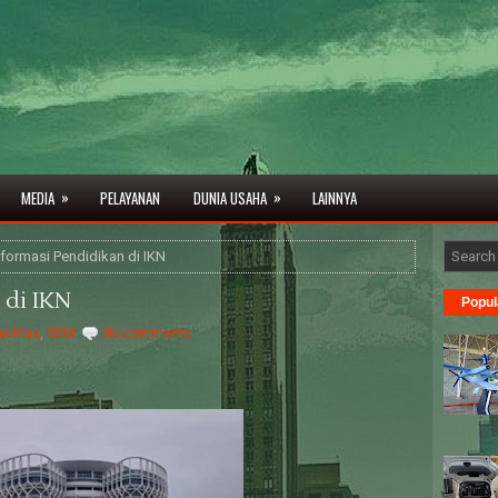
»
»
MEDIA
PELAYANAN
DUNIA USAHA
LAINNYA
formasi Pendidikan di IKN
 di IKN
Popul
asilitas
,
SDM
No comments