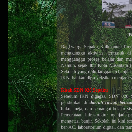
P
Bagi warga Sepaku, Kalimantan Timur
mengganggu aktivitas, termasuk d
mengganggu proses belajar dan mem
Namun, sejak Ibu Kota Nusantara (
Sekolah yang dulu langganan banjir 
IKN, bahkan diproyeksikan menjadi sek
Kisah SDN 020 Sepaku
Sebelum IKN digagas, SDN 020 Sep
pendidikan di
daerah rawan benca
buku, meja, dan semangat belajar 
Pemerataan infrastruktur menjadi p
mengatasi banjir. Sekolah ini kini s
ber-AC, laboratorium digital, dan ta