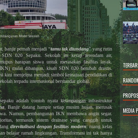
embangunan Model Sekolah
, banjir pernah menjadi “
tamu tak diundang
” yang rutin
i SDN 020 Sepaku. Sekolah ini kerap terendam air,
upus harapan siswa untuk merasakan fasilitas layak.
TERBAR
IKN) mulai dibangun, kisah SDN 020 berubah drastis.
ini kini menjelma menjadi simbol kemajuan pendidikan di
RANDOM
olah terpadu internasional berstandar global.
PROPOS
aku adalah contoh nyata ketimpangan infrastruktur
na
. Banjir datang hampir setiap musim hujan, merusak
MEDIA 
siswa. Namun, pembangunan IKN membawa angin segar.
rioritas, termasuk sistem drainase yang canggih untuk
edang
direvitalisasi dengan fasilitas modern
: ruang kelas
man belajar ramah lingkungan. Transformasi ini tak hanya