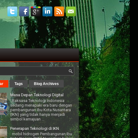
ar
Tags
Blog Archives
Masa Depan Teknologi Digital
Raksasa Teknologi Indonesia
sedang menapaki era baru dengan
pembangunan Ibu Kota Nusantara
(IKN) yang tidak hanya menjadi
simbol kemajuan ...
Penerapan Teknologi di IKN
mobil hidrogen Pembangunan Ibu