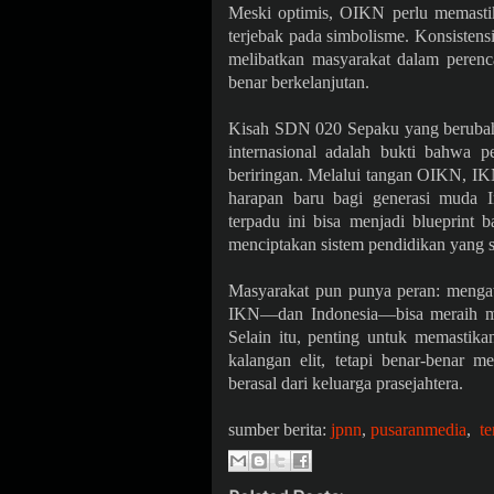
Meski optimis, OIKN perlu memastik
terjebak pada simbolisme. Konsistensi
melibatkan masyarakat dalam peren
benar berkelanjutan.
Kisah SDN 020 Sepaku yang berubah d
internasional adalah bukti bahwa p
beriringan. Melalui tangan OIKN, I
harapan baru bagi generasi muda In
terpadu ini bisa menjadi blueprint
menciptakan sistem pendidikan yang s
Masyarakat pun punya peran: menga
IKN—dan Indonesia—bisa meraih mim
Selain itu, penting untuk memastika
kalangan elit, tetapi benar-benar
berasal dari keluarga prasejahtera.
sumber berita:
jpnn
,
pusaranmedia
,
t