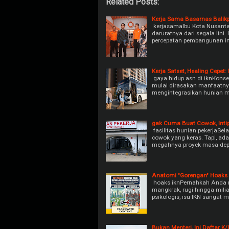
Related Posts:
Kerja Sama Basarnas Balik
kerjasamaIbu Kota Nusant
daruratnya dari segala lini.
percepatan pembangunan in
Kerja Satset, Healing Cepet:
gaya hidup asn di iknKonsep
mulai dirasakan manfaatnya
mengintegrasikan hunian m
gak Cuma Buat Cowok, Intip
fasilitas hunian pekerjaSel
cowok yang keras. Tapi, ada
megahnya proyek masa dep
Anatomi "Gorengan" Hoaks 
hoaks iknPernahkah Anda m
mangkrak, rugi hingga milia
psikologis, isu IKN sangat
Bukan Menteri, Ini Daftar K