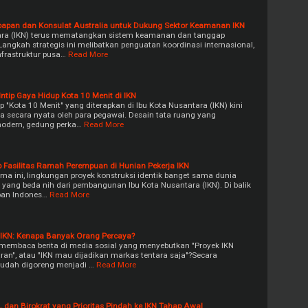
papan dan Konsulat Australia untuk Dukung Sektor Keamanan IKN
ara (IKN) terus mematangkan sistem keamanan dan tanggap
 Langkah strategis ini melibatkan penguatan koordinasi internasional,
frastruktur pusa…
Read More
 Intip Gaya Hidup Kota 10 Menit di IKN
 "Kota 10 Menit" yang diterapkan di Ibu Kota Nusantara (IKN) kini
 secara nyata oleh para pegawai. Desain tata ruang yang
odern, gedung perka…
Read More
 Fasilitas Ramah Perempuan di Hunian Pekerja IKN
ama ini, lingkungan proyek konstruksi identik banget sama dunia
 yang beda nih dari pembangunan Ibu Kota Nusantara (IKN). Di balik
an Indones…
Read More
IKN: Kenapa Banyak Orang Percaya?
embaca berita di media sosial yang menyebutkan "Proyek IKN
ran", atau "IKN mau dijadikan markas tentara saja"?Secara
 mudah digoreng menjadi …
Read More
/L dan Birokrat yang Prioritas Pindah ke IKN Tahap Awal