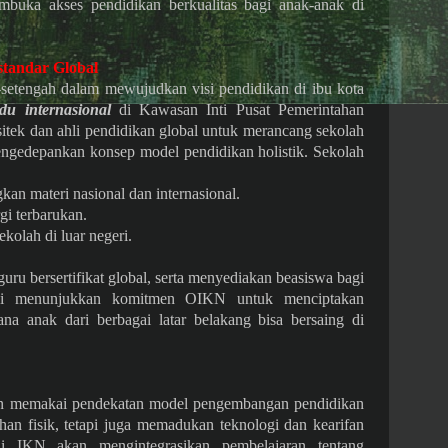
embuka akses pendidikan berkualitas bagi anak-anak di
standar Global
setengah dalam mewujudkan visi pendidikan di ibu kota
du internasional
di Kawasan Inti Pusat Pemerintahan
ek dan ahli pendidikan global untuk merancang sekolah
engedepankan konsep model pendidikan holistik. Sekolah
an materi nasional dan internasional.
ergi terbarukan.
ekolah di luar negeri.
ru bersertifikat global, serta menyediakan beasiswa bagi
ni menunjukkan komitmen OIKN untuk menciptakan
ana anak dari berbagai latar belakang bisa bersaing di
n memakai pendekatan model pengembangan pendidikan
an fisik, tetapi juga memadukan teknologi dan kearifan
 di IKN akan mengintegrasikan pembelajaran tentang