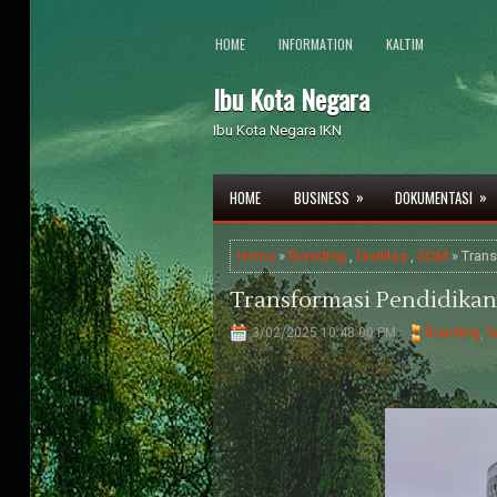
HOME
INFORMATION
KALTIM
Ibu Kota Negara
Ibu Kota Negara IKN
»
»
HOME
BUSINESS
DOKUMENTASI
Home
»
Branding
,
fasilitas
,
SDM
» Trans
Transformasi Pendidikan
3/02/2025 10:48:00 PM
Branding
,
f