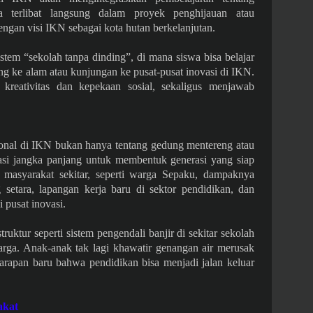
a terlibat langsung dalam proyek penghijauan atau
dengan visi IKN sebagai kota hutan berkelanjutan.
tem “sekolah tanpa dinding”, di mana siswa bisa belajar
sung ke alam atau kunjungan ke pusat-pusat inovasi di IKN.
reativitas dan kepekaan sosial, sekaligus menjawab
ional di IKN bukan hanya tentang gedung mentereng atau
tasi jangka panjang untuk membentuk generasi yang siap
 masyarakat sekitar, seperti warga Sepaku, dampaknya
 setara, lapangan kerja baru di sektor pendidikan, dan
 pusat inovasi.
ruktur seperti sistem pengendali banjir di sekitar sekolah
arga. Anak-anak tak lagi khawatir genangan air merusak
rapan baru bahwa pendidikan bisa menjadi jalan keluar
akat