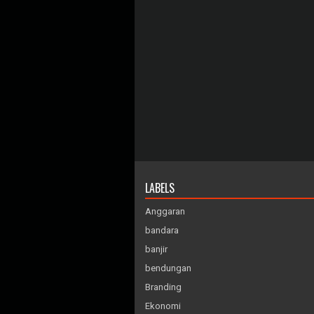
LABELS
Anggaran
bandara
banjir
bendungan
Branding
Ekonomi