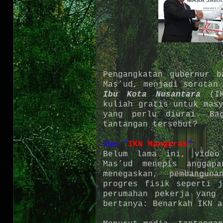
G
Pengangkatan gubernur b
Mas’ud, menjadi sorotan
Ibu Kota Nusantara
(IK
kuliah gratis untuk mas
yang perlu diurai. Ba
tantangan tersebut?
Isu "
IKN Mangkrak
"
Belum lama ini, video
Mas’ud menepis anggap
menegaskan, pembangun
progres fisik seperti j
perumahan pekerja yang 
bertanya: Benarkah IKN 