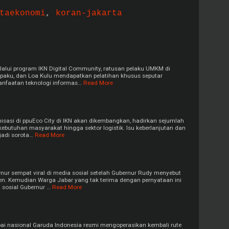
taekonomi
,
koran-jakarta
elalui program IKN Digital Community, ratusan pelaku UMKM di
aku, dan Loa Kulu mendapatkan pelatihan khusus seputar
anfaatan teknologi informas…
Read More
asi di ppuEco City di IKN akan dikembangkan, hadirkan sejumlah
ebutuhan masyarakat hingga sektor logistik. Isu keberlanjutan dan
jadi sorota…
Read More
ur sempat viral di media sosial setelah Gubernur Rudy menyebut
en. Kemudian Warga Jabar yang tak terima dengan pernyataan ini
 sosial Gubernur …
Read More
 nasional Garuda Indonesia resmi mengoperasikan kembali rute