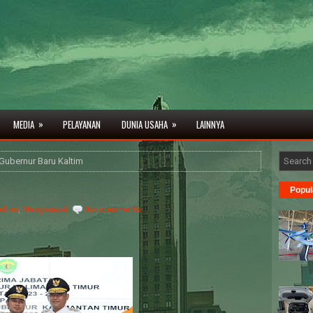
»
»
MEDIA
PELAYANAN
DUNIA USAHA
LAINNYA
Gubernur Baru Kaltim
Popul
altim
,
Masyarakat
No comments