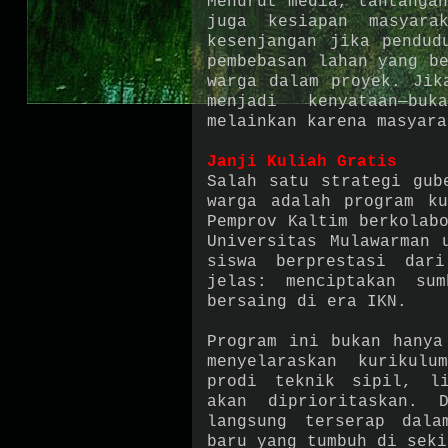
Menurut media, tantanga
juga kesiapan masyara
kesenjangan jika pendud
pembebasan lahan yang b
warga dalam proyek. Jik
menjadi kenyataan—bu
melainkan karena masyar
Janji Kuliah Gratis
Salah satu strategi gub
warga adalah program ku
Pemprov Kaltim berkolab
Universitas Mulawarman 
siswa berprestasi dar
jelas: menciptakan su
bersaing di era IKN.
Program ini bukan hanya
menyelaraskan kurikul
prodi teknik sipil, li
akan diprioritaskan. 
langsung terserap dala
baru yang tumbuh di se