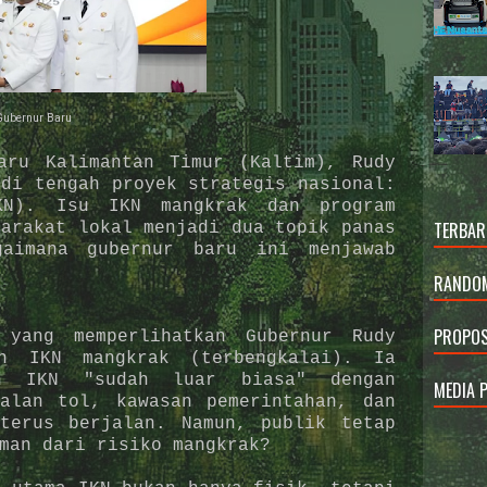
ubernur Baru
aru Kalimantan Timur (Kaltim), Rudy
 di tengah proyek strategis nasional:
N). Isu IKN mangkrak dan program
TERBAR
yarakat lokal menjadi dua topik panas
gaimana gubernur baru ini menjawab
RANDOM
PROPOS
 yang memperlihatkan Gubernur Rudy
an IKN mangkrak (terbengkalai). Ia
an IKN "sudah luar biasa" dengan
MEDIA 
alan tol, kawasan pemerintahan, dan
terus berjalan. Namun, publik tetap
aman dari risiko mangkrak?