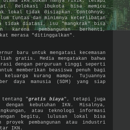
n utama IKN bukan hanya fisik, tetapi
kat. Relokasi ibukota bisa memicu
uk lokal tidak disiapkan. Contohnya,
elum tuntas dan minimnya keterlibatan
a tidak diatasi, isu "mangkrak" bisa
kan karena pembangunan berhenti,
akat merasa "ditinggalkan".
ernur baru untuk mengatasi kecemasan
liah gratis. Media mengatakan bahwa
orasi dengan perguruan tinggi seperti
untuk memberikan beasiswa penuh bagi
i keluarga kurang mampu. Tujuannya
mber daya manusia (SDM) yang siap
 tentang "
gratis biaya
", tetapi juga
um dengan kebutuhan IKN. Misalnya,
ngkungan, atau teknologi informasi
Dengan begitu, lulusan lokal bisa
m proyek pembangunan atau industri
kitar IKN.