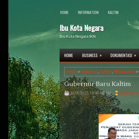
HOME
INFORMATION
KALTIM
Ibu Kota Negara
Ibu Kota Negara IKN
»
»
HOME
BUSINESS
DOKUMENTASI
Home
»
Gubernur
,
Kaltim
,
Masyarakat
» 
Gubernur Baru Kaltim
2/28/2025 10:45:00 AM
Gubernur
,
K