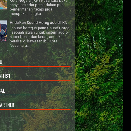
Kota Negara (IKN) Nusantara bukan
hanya sekadar pemindahan pusat
pemerintahan, tetapi juga
merupakan langka...
Andaikan Sound Horeg ada di IKN
sound horeg di jatim Sound Horeg
, sebuah istilah untuk sistem audio
super besar dan keras, andaikan
beraksi di kawasan Ibu Kota
Nusantara...
U
 LIST
AL
PARTNER