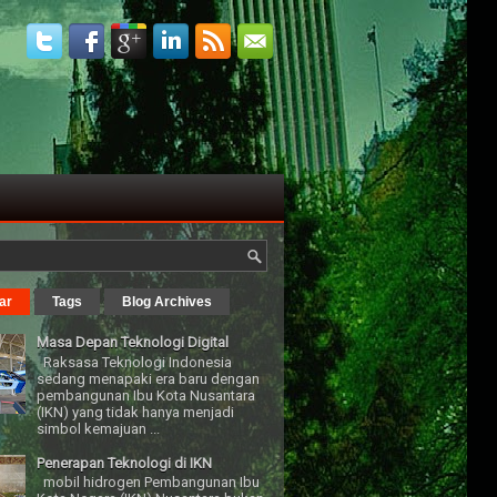
ar
Tags
Blog Archives
Masa Depan Teknologi Digital
Raksasa Teknologi Indonesia
sedang menapaki era baru dengan
pembangunan Ibu Kota Nusantara
(IKN) yang tidak hanya menjadi
simbol kemajuan ...
Penerapan Teknologi di IKN
mobil hidrogen Pembangunan Ibu