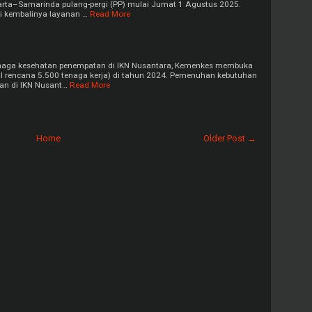
rta–Samarinda pulang-pergi (PP) mulai Jumat 1 Agustus 2025.
ai kembalinya layanan …
Read More
enaga kesehatan penempatan di IKN Nusantara, Kemenkes membuka
al rencana 5.500 tenaga kerja) di tahun 2024. Pemenuhan kebutuhan
an di IKN Nusant…
Read More
Home
Older Post →