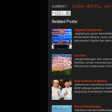
sumber:
video-detik
,
war
Related Posts:
Kegiatan Digitalisasi
digitalisasi antar daerahM
Kecamatan Muara Jawa, Sep
pemasaran digital dan pem
Eco City
pengembangan dan sinkronis
fasilitas untuk mendukung k
kelestarian lingkungan men
Dua Gubernur di Medsos
pertemuan seriusDua Gubern
KDM sebagai gubernur kont
langsung membanjiri media
Bisnis Penerbangan
bandara samarindaMaskapai