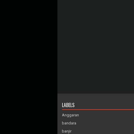
LABELS
Anggaran
bandara
banjir