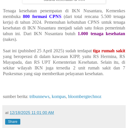
Tenaga kesehatan penempatan di IKN Nusantara, Kemenkes
membuka
800 formasi CPNS
(dari total rencana 5.500 tenaga
kerja) di tahun 2024. Pemenuhan kebutuhan CPNS untuk tenaga
kesehatan di IKN Nusantara menjadi salah satu fokus pemerintah
tahun ini. Dari IKN Nusantara butuh
1.000 tenaga kesehatan
(nakes).
Saat ini (pubished 25 April 2025) sudah terdapat
tiga rumah sakit
yang beroperasi di dalam kawasan KIPP, yaitu RS Hermina, RS
Mayapada, dan RS UPT Kementerian Kesehatan. Selain itu, di
sekitar wilayah IKN juga tersedia 2 unit rumah sakit dan 7
Puskesmas yang siap memberikan pelayanan kesehatan.
sumber berita:
tribunnews
,
kompas
,
bloombergtechnoz
at
12/18/2025 11:01:00 AM
Share