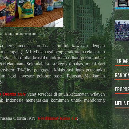
km sebagai mesin ekonomi
N) terus menata fondasi ekonomi kawasan dengan
an menengah (UMKM) sebagai penggerak utama ekosistem
angkah ini dinilai krusial untuk memastikan pertumbuhan
TERBAR
rkelanjutan. Sejumlah isu strategis dibahas, mulai dari
istem Tri-City, penguatan kolaborasi lintas pemangku
RANDOM
ukum bagi investor pelopor pasca Putusan Mahkamah
24.
PROPOS
 Otorita IKN
yang tersebar di tujuh kecamatan wilayah
ank Indonesia menegaskan komitmen untuk mendorong
MEDIA 
erusaha Otorita IKN,
Ferdinand Kana Lo
: