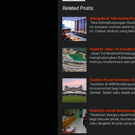
Related Posts:
Memperkuat Tata Kelola Pr
Tata KelolaKunjungan Badan
ini menjadi momen pentin
ini. Dalam diskusi yang be
Fasilitas Jalan Tol Konekti
Jalan Tol ModernPembanguna
menghubungkan Balikpapan 
menuju modernisasi dan pen
Fasilitas Pusat Komando di
Fasilitas di IKNPembanguna
monumental bagi Indonesia, 
Serikat. Salah satu aspek 
Pelatihan untuk Mendukung
Pelatihan Warga LokalPem
bagi banyak pihak, terutama
satu langkah krusial yang d