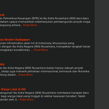
oyek
 Pemeriksa Keuangan (BPK) ke Ibu Kota Nusantara (IKN) baru-baru
g dalam upaya memastikan keberlanjutan pembangunan proyek mega
rlangsung antara…
Read More
vitas Modern Balikpapan
n infrastruktur jalan tol di Indonesia, khususnya yang
dengan Ibu Kota Negara (IKN) Nusantara, merupakan langkah besar
ingkatan konektivitas. …
Read More
 IKN
n Ibu Kota Negara (IKN) Nusantara bukan hanya sebuah proyek
tetapi juga menarik perhatian internasional, termasuk dari Amerika
penting dalam…
Read More
 Warga Lokal di IKN
bangunan Ibu Kota Negara (IKN) Nusantara membawa harapan baru
 bagi warga lokal yang tinggal di sekitar kawasan tersebut. Salah
iambil oleh O…
Read More