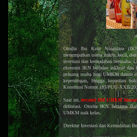
u
Otorita Ibu Kota Nusantara (IK
menempatkan usaha mikro, kecil, d
investasi dan kemudahan berusaha. L
ekonomi IKN berjalan inklusif dan be
peluang usaha bagi UMKM dalam ekos
kepentingan, hingga kepastian h
Konstitusi Nomor 185/PUU-XXII/20
Saat ini,
tercatat 888 UMKM binaan
delineasi. Otorita IKN bersama B
UMKM naik kelas.
Direktur Investasi dan Kemudahan B