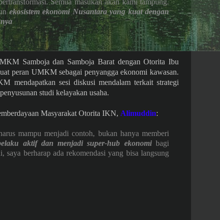
rtransformasi. Semua masukan akan kami tampung.
gun
ekosistem ekonomi Nusantara yang kuat dengan
gnya
UMKM Samboja dan Samboja Barat dengan Otorita Ibu
kuat peran UMKM sebagai penyangga ekonomi kawasan.
M mendapatkan sesi diskusi mendalam terkait strategi
a penyusunan studi kelayakan usaha.
Pemberdayaan Masyarakat Otorita IKN,
Alimuddin
:
arus mampu menjadi contoh, bukan hanya memberi
pelaku aktif dan menjadi super-hub ekonomi
bagi
ni, saya berharap ada rekomendasi yang bisa langsung