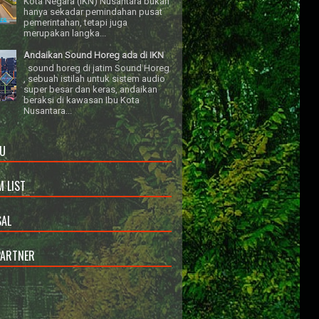
Kota Negara (IKN) Nusantara bukan
hanya sekadar pemindahan pusat
pemerintahan, tetapi juga
merupakan langka...
Andaikan Sound Horeg ada di IKN
sound horeg di jatim Sound Horeg
, sebuah istilah untuk sistem audio
super besar dan keras, andaikan
beraksi di kawasan Ibu Kota
Nusantara...
U
 LIST
AL
PARTNER