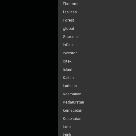
Ekonomi
fasilitas
Forest
global
Gubernur
inflasi
Investor
Iptek
Islam
Kaltim
karhutla
Keamanan
Kedaruratan
kemacetan
Kesehatan
kota
kritik