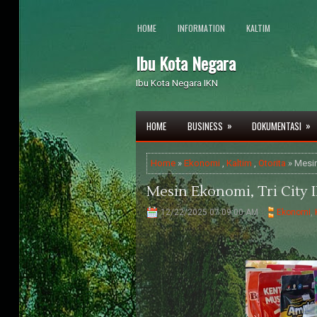
HOME
INFORMATION
KALTIM
Ibu Kota Negara
Ibu Kota Negara IKN
»
»
HOME
BUSINESS
DOKUMENTASI
Home
»
Ekonomi
,
Kaltim
,
Otorita
» Mesin
Mesin Ekonomi, Tri City 
12/22/2025 07:09:00 AM
Ekonomi
,