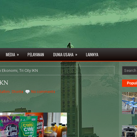
»
»
MEDIA
PELAYANAN
DUNIA USAHA
LAINNYA
 Ekonomi, Tri City IKN
IKN
Popul
Kaltim
,
Otorita
No comments