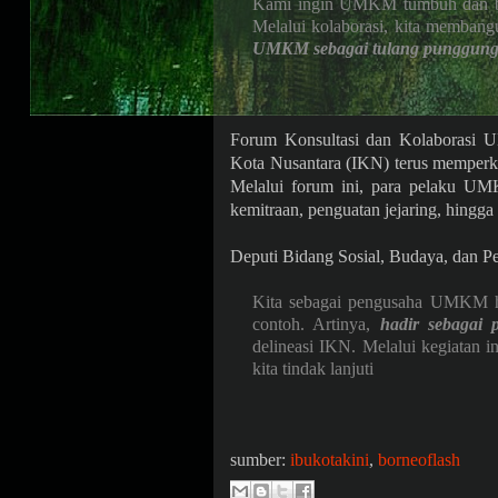
Kami ingin UMKM tumbuh dan be
Melalui kolaborasi, kita memban
UMKM sebagai tulang punggun
Forum Konsultasi dan Kolaborasi 
Kota Nusantara (IKN) terus memper
Melalui forum ini, para pelaku UMK
kemitraan, penguatan jejaring, hingg
Deputi Bidang Sosial, Budaya, dan 
Kita sebagai pengusaha UMKM h
contoh. Artinya,
hadir sebagai 
delineasi IKN. Melalui kegiatan i
kita tindak lanjuti
sumber:
ibukotakini
,
borneoflash