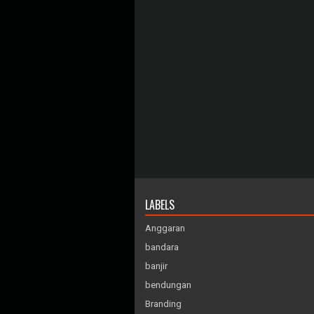
LABELS
Anggaran
bandara
banjir
bendungan
Branding