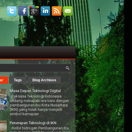
ar
Tags
Blog Archives
Masa Depan Teknologi Digital
Raksasa Teknologi Indonesia
sedang menapaki era baru dengan
pembangunan Ibu Kota Nusantara
(IKN) yang tidak hanya menjadi
simbol kemajuan ...
Penerapan Teknologi di IKN
mobil hidrogen Pembangunan Ibu