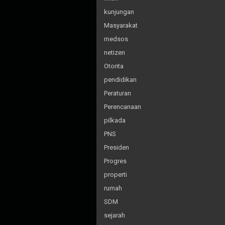
kunjungan
Masyarakat
medsos
netizen
Otorita
pendidikan
Peraturan
Perencanaan
pilkada
PNS
Presiden
Progres
properti
rumah
SDM
sejarah