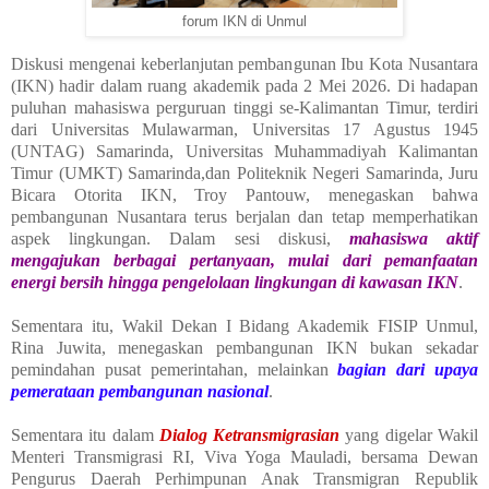
forum IKN di Unmul
Diskusi mengenai keberlanjutan pembangunan Ibu Kota Nusantara
(IKN) hadir dalam ruang akademik pada 2 Mei 2026. Di hadapan
puluhan mahasiswa perguruan tinggi se-Kalimantan Timur, terdiri
dari Universitas Mulawarman, Universitas 17 Agustus 1945
(UNTAG) Samarinda, Universitas Muhammadiyah Kalimantan
Timur (UMKT) Samarinda,dan Politeknik Negeri Samarinda, Juru
Bicara Otorita IKN, Troy Pantouw, menegaskan bahwa
pembangunan Nusantara terus berjalan dan tetap memperhatikan
aspek lingkungan. Dalam sesi diskusi,
mahasiswa aktif
mengajukan berbagai pertanyaan, mulai dari pemanfaatan
energi bersih hingga pengelolaan lingkungan di kawasan IKN
.
Sementara itu, Wakil Dekan I Bidang Akademik FISIP Unmul,
Rina Juwita, menegaskan pembangunan IKN bukan sekadar
pemindahan pusat pemerintahan, melainkan
bagian dari upaya
pemerataan pembangunan nasional
.
Sementara itu dalam
Dialog Ketransmigrasian
yang digelar Wakil
Menteri Transmigrasi RI, Viva Yoga Mauladi, bersama Dewan
Pengurus Daerah Perhimpunan Anak Transmigran Republik