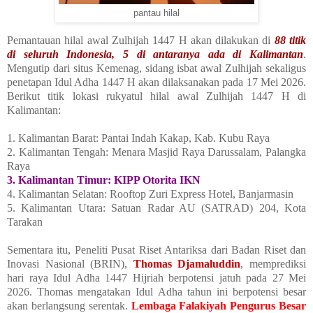
pantau hilal
Pemantauan hilal awal Zulhijah 1447 H akan dilakukan di
88 titik
di seluruh Indonesia, 5 di antaranya ada di Kalimantan
.
Mengutip dari situs Kemenag, sidang isbat awal Zulhijah sekaligus
penetapan Idul Adha 1447 H akan dilaksanakan pada 17 Mei 2026.
Berikut titik lokasi rukyatul hilal awal Zulhijah 1447 H di
Kalimantan:
1. Kalimantan Barat: Pantai Indah Kakap, Kab. Kubu Raya
2. Kalimantan Tengah: Menara Masjid Raya Darussalam, Palangka
Raya
3. Kalimantan Timur: KIPP Otorita IKN
4. Kalimantan Selatan: Rooftop Zuri Express Hotel, Banjarmasin
5. Kalimantan Utara: Satuan Radar AU (SATRAD) 204, Kota
Tarakan
Sementara itu, Peneliti Pusat Riset Antariksa dari Badan Riset dan
Inovasi Nasional (BRIN),
Thomas Djamaluddin
, memprediksi
hari raya Idul Adha 1447 Hijriah berpotensi jatuh pada 27 Mei
2026. Thomas mengatakan Idul Adha tahun ini berpotensi besar
akan berlangsung serentak.
Lembaga Falakiyah Pengurus Besar