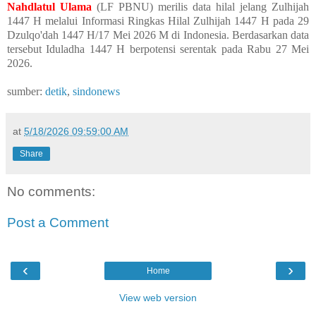
Nahdlatul Ulama
(LF PBNU) merilis data hilal jelang Zulhijah
1447 H melalui Informasi Ringkas Hilal Zulhijah 1447 H pada 29
Dzulqo'dah 1447 H/17 Mei 2026 M di Indonesia. Berdasarkan data
tersebut Iduladha 1447 H berpotensi serentak pada Rabu 27 Mei
2026.
sumber:
detik
,
sindonews
at
5/18/2026 09:59:00 AM
Share
No comments:
Post a Comment
‹
›
Home
View web version