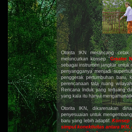
Otorita IKN merancang cetak b
meluncurkan konsep "
Greater 
sebagai instrumen jangkar untuk
penyangganya menjadi superhu
penggerak pertumbuhan baru, k
perencanaan tata ruang wilaya
Rencana Induk yang tertuang 
yang kala itu hanya mengamanatkan
Otorita IKN, dikarenakan di
penyesuaian untuk mengembangk
baru yang lebih adaptif.
Konsep T
simpul konektivitas antara IKN,