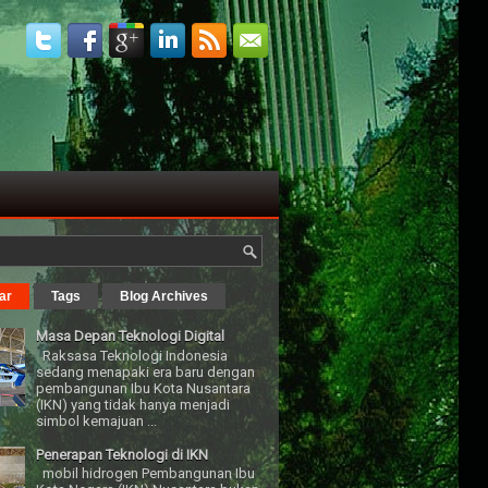
ar
Tags
Blog Archives
Masa Depan Teknologi Digital
Raksasa Teknologi Indonesia
sedang menapaki era baru dengan
pembangunan Ibu Kota Nusantara
(IKN) yang tidak hanya menjadi
simbol kemajuan ...
Penerapan Teknologi di IKN
mobil hidrogen Pembangunan Ibu