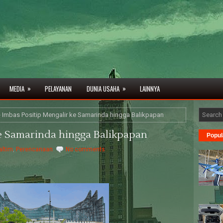
»
»
MEDIA
PELAYANAN
DUNIA USAHA
LAINNYA
 Imbas Positip Mengalir ke Samarinda hingga Balikpapan
ke Samarinda hingga Balikpapan
Popul
altim
,
Perencanaan
No comments