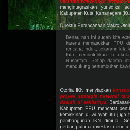
cakupan wilayahnya menjadi k
mengintegrasikan yurisdiksi a
Kabupaten Kutai Kartanegara (Ku
Direktur Perencanaan Makro Otor
Benar, nah ini sudah kita exte
karena memasukkan PPU dan
rencana induk, sekarang kita
Kita membutuhkan kota-kota
Nusantara. Setiap daerah m
mendukung pertumbuhan kaw
Otorita IKN menyiapkan
konsep 
proyek strategis nasional ter
daerah di sekitarnya
. Berdasar
Kabupaten PPU mencatat pert
kemiskinan di wilayah itu juga
pembangunan IKN dimulai. Se
gerbang utama investasi menuju N