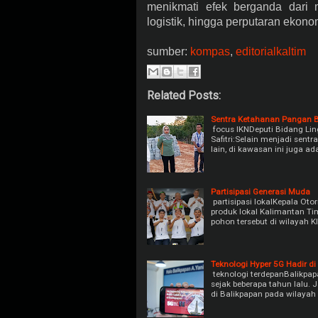
menikmati efek berganda dari 
logistik, hingga perputaran ekon
sumber:
kompas
,
editorialkaltim
Related Posts:
Sentra Ketahanan Pangan 
focus IKNDeputi Bidang Li
Safitri:Selain menjadi sent
lain, di kawasan ini juga 
Partisipasi Generasi Muda
partisipasi lokalKepala Ot
produk lokal Kalimantan Ti
pohon tersebut di wilayah 
Teknologi Hyper 5G Hadir di
teknologi terdepanBalikpap
sejak beberapa tahun lalu. J
di Balikpapan pada wilayah 