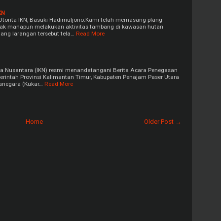
KN
Otorita IKN, Basuki Hadimuljono:Kami telah memasang plang
ihak manapun melakukan aktivitas tambang di kawasan hutan
ang larangan tersebut tela…
Read More
ta Nusantara (IKN) resmi menandatangani Berita Acara Penegasan
rintah Provinsi Kalimantan Timur, Kabupaten Penajam Paser Utara
tanegara (Kukar…
Read More
Home
Older Post →