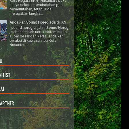
Kota Negara (IKN) Nusantara bukan
hanya sekadar pemindahan pusat
pemerintahan, tetapi juga
merupakan langka...
Andaikan Sound Horeg ada di IKN
sound horeg di jatim Sound Horeg
, sebuah istilah untuk sistem audio
super besar dan keras, andaikan
beraksi di kawasan Ibu Kota
Nusantara...
U
 LIST
AL
PARTNER