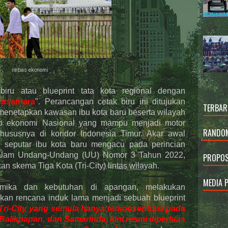
imbas ekonomi
iru atau blueprint tata kota regional dengan
Nusantara
". Perancangan cetak biru ini ditujukan
TERBAR
 menetapkan kawasan ibu kota baru beserta wilayah
b ekonomi Nasional yang mampu menjadi motor
RANDOM
hususnya di koridor Indonesia Timur. Akar awal
h seputar ibu kota baru mengacu pada perincian
dalam Undang-Undang (UU) Nomor 3 Tahun 2022,
PROPOS
 skema Tiga Kota (Tri-City) lintas wilayah.
MEDIA 
namika dan kebutuhan di apangan, melakukan
an rencana induk lama menjadi sebuah blueprint
ri-City yang semula hanya terkonsentrasi pada
 Balikpapan, dan Samarinda, kini resmi diperluas