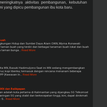
meningkatnya aktivitas pembangunan, kebutuhan
omi yang dipicu pembangunan ibu kota baru.
Buah
ngkungan Hidup dan Sumber Daya Alam OIKN, Myrna Asnawati
ra taman buah yang terdiri dari berbagai tanaman buah lokal dan buah
ada taman bunga…
Read More
orita IKN, Basuki Hadimuljono:Saat ini IKN sedang mengembangkan
mur, kopi liberika, termasuk dengan rencana menanam beberapa
KIPP (Kawasan In…
Read More
 IKN dan Balikpapan
an adalah kota pertama di Kalimantan yang dijangkau 5G Telkomsel
aringan 5G yang stabil dan berkecepatan tinggi, kini, dapat dinikmati
: S…
Read More