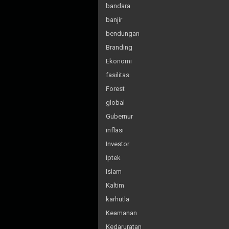
bandara
banjir
bendungan
Branding
Ekonomi
fasilitas
Forest
global
Gubernur
inflasi
Investor
Iptek
Islam
Kaltim
karhutla
Keamanan
Kedaruratan