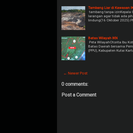
Tambang Liar di Kawasan I
tambang tanpa izinKepala 
larangan agar tidak ada p
lindung(16 Oktober 2025).Pl
Batas Wilayah IKN
Peta WilayahOtorita Ibu Ko
Batas Daerah bersama Peme
(PPU), Kabupaten Kutai Kar
← Newer Post
0 comments:
Post a Comment