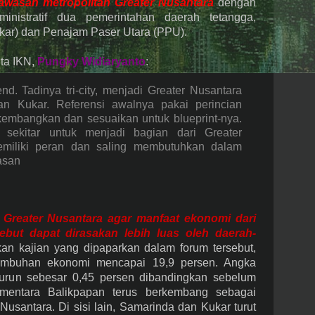
awasan metropolitan Greater Nusantara
dengan
dministratif dua pemerintahan daerah tetangga,
kar) dan Penajam Paser Utara (PPU).
ita IKN,
Pungky Widiaryanto
:
nd. Tadinya tri-city, menjadi Greater Nusantara
 Kukar. Referensi awalnya pakai perincian
 kembangkan dan sesuaikan untuk blueprint-nya.
 sekitar untuk menjadi bagian dari Greater
emiliki peran dan saling membutuhkan dalam
asan
Greater Nusantara agar manfaat ekonomi dari
sebut dapat dirasakan lebih luas oleh daerah-
kan kajian yang dipaparkan dalam forum tersebut,
umbuhan ekonomi mencapai 19,9 persen. Angka
 turun sebesar 0,45 persen dibandingkan sebelum
mentara Balikpapan terus berkembang sebagai
usantara. Di sisi lain, Samarinda dan Kukar turut