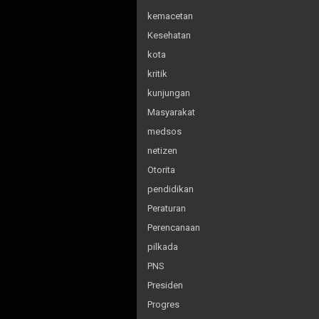
kemacetan
Kesehatan
kota
kritik
kunjungan
Masyarakat
medsos
netizen
Otorita
pendidikan
Peraturan
Perencanaan
pilkada
PNS
Presiden
Progres