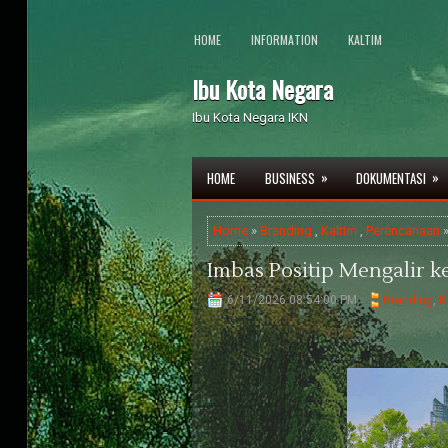
HOME
INFORMATION
KALTIM
Ibu Kota Negara
Ibu Kota Negara IKN
»
»
HOME
BUSINESS
DOKUMENTASI
Home
»
Branding
,
Kaltim
,
Perencanaan
»
Imbas Positip Mengalir 
6/11/2026 08:54:00 PM
Branding
,
K