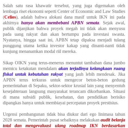
Salah satu rasa khawatir tersebut, yang juga digemakan oleh
lembaga riset ekonomi seperti Center of Economic and Law Studies
(
Celios
), adalah bahwa alokasi dana masif untuk IKN ini pada
akhirnya
hanya akan membebani APBN semata
. Sejak awal,
publik dijanjikan bahwa proyek megah ini tidak akan menyusu
pada uang rakyat dan akan bertumpu pada investasi swasta.
Nyatanya, hingga saat ini, APBN tetap dipaksa menjadi tulang
punggung utama ketika investor kakap yang dinanti-nanti tidak
kunjung menanamkan modal riil mereka.
Sikap OIKN yang terus-menerus menuntut tambahan dana jumbo
memicu ketakutan mendalam
akan terjadinya kelangkaan ruang
fiskal untuk kebutuhan rakyat
yang jauh lebih mendesak. Jika
APBN terus terkuras untuk mengecor beton-beton gedung
pemerintahan di Sepaku, sektor-sektor krusial lain yang menyentuh
kesejahteraan langsung masyarakat terancam dikorbankan. Situasi
di mana subsidi publik, kesehatan, dan pendidikan berisiko
dipangkas hanya untuk membiayai percepatan proyek prestisius.
Urgensi pembangunan tidak bisa diukur dari ego linimasa tahun
2028 semata. Pemerintah pusat sebaiknya melakukan
audit belanja
total dan mengevaluasi ulang roadmap IKN berdasarkan