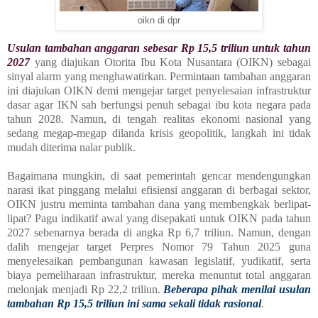
oikn di dpr
Usulan tambahan anggaran sebesar Rp 15,5 triliun untuk tahun
2027
yang diajukan Otorita Ibu Kota Nusantara (OIKN) sebagai
sinyal alarm yang menghawatirkan. Permintaan tambahan anggaran
ini diajukan OIKN demi mengejar target penyelesaian infrastruktur
dasar agar IKN sah berfungsi penuh sebagai ibu kota negara pada
tahun 2028. Namun, di tengah realitas ekonomi nasional yang
sedang megap-megap dilanda krisis geopolitik, langkah ini tidak
mudah diterima nalar publik.
Bagaimana mungkin, di saat pemerintah gencar mendengungkan
narasi ikat pinggang melalui efisiensi anggaran di berbagai sektor,
OIKN justru meminta tambahan dana yang membengkak berlipat-
lipat? Pagu indikatif awal yang disepakati untuk OIKN pada tahun
2027 sebenarnya berada di angka Rp 6,7 triliun. Namun, dengan
dalih mengejar target Perpres Nomor 79 Tahun 2025 guna
menyelesaikan pembangunan kawasan legislatif, yudikatif, serta
biaya pemeliharaan infrastruktur, mereka menuntut total anggaran
melonjak menjadi Rp 22,2 triliun.
Beberapa pihak menilai usulan
tambahan Rp 15,5 triliun ini sama sekali tidak rasional
.