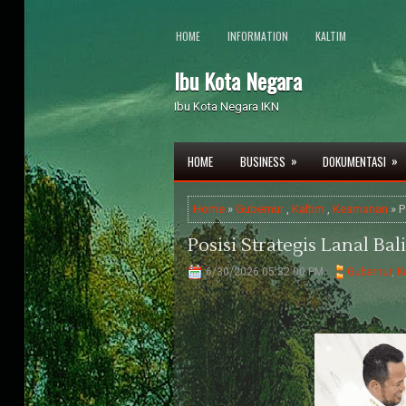
HOME
INFORMATION
KALTIM
Ibu Kota Negara
Ibu Kota Negara IKN
»
»
HOME
BUSINESS
DOKUMENTASI
Home
»
Gubernur
,
Kaltim
,
Keamanan
» P
Posisi Strategis Lanal B
6/30/2026 05:32:00 PM
Gubernur
,
K