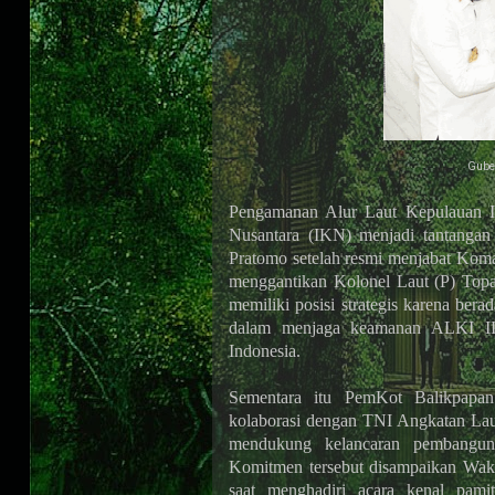
Gube
Pengamanan Alur Laut Kepulauan I
Nusantara (IKN) menjadi tantangan
Pratomo setelah resmi menjabat Kom
menggantikan Kolonel Laut (P) Top
memiliki posisi strategis karena be
dalam menjaga keamanan ALKI II y
Indonesia.
Sementara itu PemKot Balikpapa
kolaborasi dengan TNI Angkatan La
mendukung kelancaran pembangun
Komitmen tersebut disampaikan Wak
saat menghadiri acara kenal pam