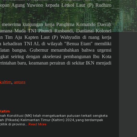
 Topan Agung Yuwono kepada Letkol Laut (P) Rudhiro
, menerima kunjungan kerja Panglima Komando Daerah
samana Muda TNI Phundi Rusbandi, Danlanal Kolonel
n Tim Aju Kapten Laut (P) Wahyudin di ruang kerja
 kehadiran TNI AL di wilayah "Benua Etam" memiliki
aulatan bangsa. Gubernur menambahkan bahwa urgensi
kat seiring dengan akselerasi pembangunan Ibu Kota
rintahan baru, keamanan perairan di sekitar IKN menjadi
kaltim
,
antara
Kaltim
 Konstitusi (MK) telah mengeluarkan putusan terkait sengketa
rah (Pilkada) Kalimantan Timur (Kaltim) 2024, yang berdampak
litik di provinsi…
Read More