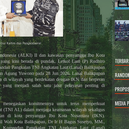
rnur Kaltim dan Pangkodaeral
ndonesia (ALKI) II dan kawasan penyangga Ibu Kota
TERBAR
 yang kini berada di pundak, Letkol Laut (P) Rudhiro
andan Pangkalan TNI Angkatan Laut (Lanal) Balikpapan
an Agung Yuwono pada 28 Jun 2026. Lanal Balikpapan
RANDOM
rada di wilayah yang berdekatan dengan IKN dan berperan
ang menjadi salah satu jalur pelayaran penting di
PROPOS
MEDIA 
n menegaskan komitmennya untuk terus memperkuat
ut (TNI AL) dalam menjaga keamanan wilayah sekaligus
an di kota penyangga Ibu Kota Nusantara (IKN).
il Wali Kota Balikpapan, Dr Ir H Bagus Susetyo, MM.,
it Komandan Pangkalan TNI Angkatan Laut (Lanal)