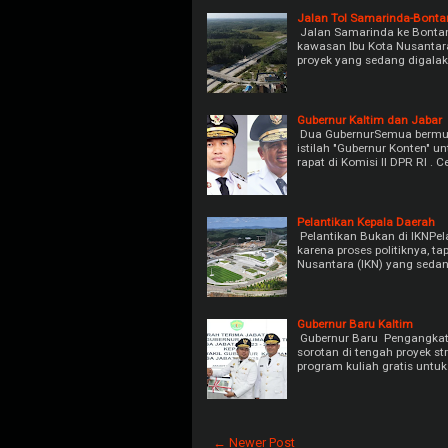
Jalan Tol Samarinda-Bonta
Jalan Samarinda ke Bontang
kawasan Ibu Kota Nusantara
proyek yang sedang digala
Gubernur Kaltim dan Jabar
Dua GubernurSemua bermula
istilah "Gubernur Konten" 
rapat di Komisi II DPR RI . C
Pelantikan Kepala Daerah
Pelantikan Bukan di IKNPela
karena proses politiknya, ta
Nusantara (IKN) yang seda
Gubernur Baru Kaltim
Gubernur Baru Pengangkata
sorotan di tengah proyek st
program kuliah gratis untu
← Newer Post