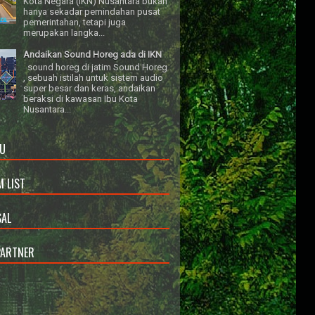
Kota Negara (IKN) Nusantara bukan
hanya sekadar pemindahan pusat
pemerintahan, tetapi juga
merupakan langka...
Andaikan Sound Horeg ada di IKN
sound horeg di jatim Sound Horeg
, sebuah istilah untuk sistem audio
super besar dan keras, andaikan
beraksi di kawasan Ibu Kota
Nusantara...
U
 LIST
AL
PARTNER