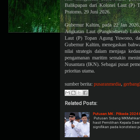
Balikpapan dari Kolonel Laut (P)
Pratomo, 29 Juni 2026.
Gubernur Kaltim, pada 22 Jan 2026
Angkatan Laut (Pangkodaeral) Lak
Laut (P) Topan Agung Yuwono, da
Gubernur Kaltim, menegaskan bahwa
nilai strategis dalam menjaga ked
pengamanan maritim semakin mening
Nusantara (IKN). Sebagai pusat peme
prioritas utama.
sumber berita:
pusaranmedia
,
gerbang
Related Posts:
Putusan MK : Pilkada 2024 
Putusan Sidang MKMahkamah
hasil Pemilihan Kepala Dae
signifikan pada konstelasi po