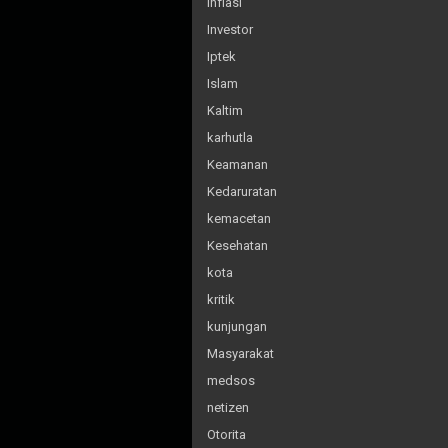
inflasi
Investor
Iptek
Islam
Kaltim
karhutla
Keamanan
Kedaruratan
kemacetan
Kesehatan
kota
kritik
kunjungan
Masyarakat
medsos
netizen
Otorita