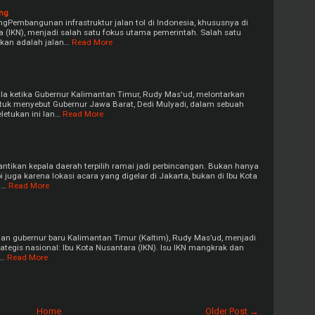
ng
Pembangunan infrastruktur jalan tol di Indonesia, khususnya di
 (IKN), menjadi salah satu fokus utama pemerintah. Salah satu
kkan adalah jalan…
Read More
 ketika Gubernur Kalimantan Timur, Rudy Mas'ud, melontarkan
untuk menyebut Gubernur Jawa Barat, Dedi Mulyadi, dalam sebuah
eletukan ini lan…
Read More
ntikan kepala daerah terpilih ramai jadi perbincangan. Bukan hanya
pi juga karena lokasi acara yang digelar di Jakarta, bukan di Ibu Kota
n…
Read More
n gubernur baru Kalimantan Timur (Kaltim), Rudy Mas’ud, menjadi
rategis nasional: Ibu Kota Nusantara (IKN). Isu IKN mangkrak dan
k…
Read More
Home
Older Post →