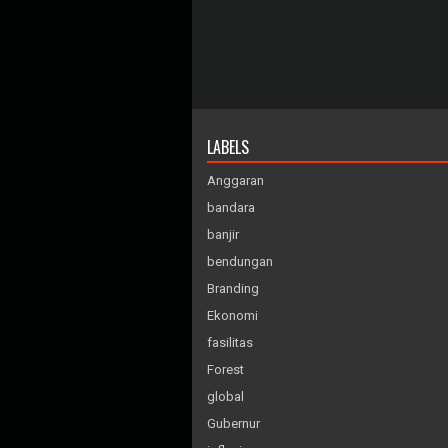
LABELS
Anggaran
bandara
banjir
bendungan
Branding
Ekonomi
fasilitas
Forest
global
Gubernur