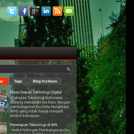
ar
Tags
Blog Archives
Masa Depan Teknologi Digital
Raksasa Teknologi Indonesia
sedang menapaki era baru dengan
pembangunan Ibu Kota Nusantara
(IKN) yang tidak hanya menjadi
simbol kemajuan ...
Penerapan Teknologi di IKN
mobil hidrogen Pembangunan Ibu