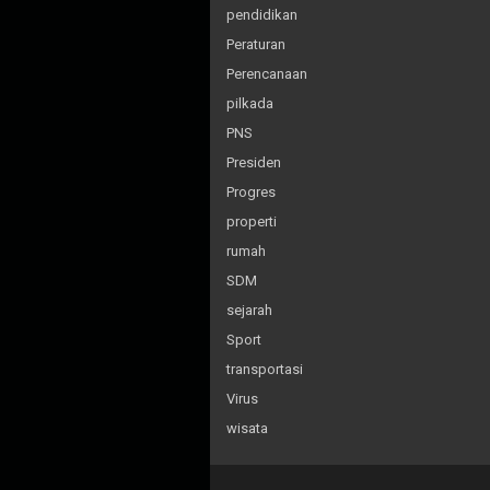
pendidikan
Peraturan
Perencanaan
pilkada
PNS
Presiden
Progres
properti
rumah
SDM
sejarah
Sport
transportasi
Virus
wisata