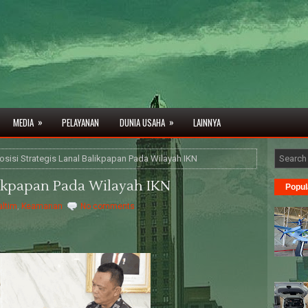
»
»
MEDIA
PELAYANAN
DUNIA USAHA
LAINNYA
osisi Strategis Lanal Balikpapan Pada Wilayah IKN
alikpapan Pada Wilayah IKN
Popul
altim
,
Keamanan
No comments