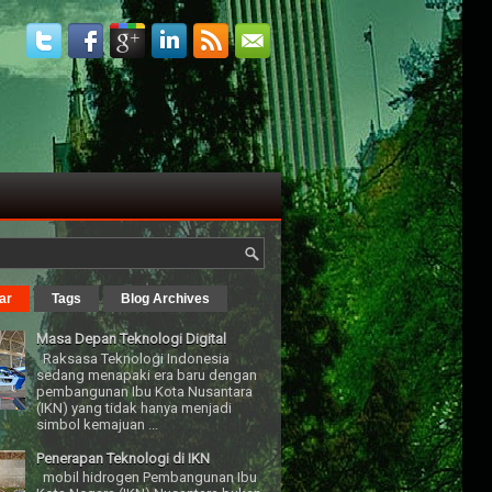
ar
Tags
Blog Archives
Masa Depan Teknologi Digital
Raksasa Teknologi Indonesia
sedang menapaki era baru dengan
pembangunan Ibu Kota Nusantara
(IKN) yang tidak hanya menjadi
simbol kemajuan ...
Penerapan Teknologi di IKN
mobil hidrogen Pembangunan Ibu