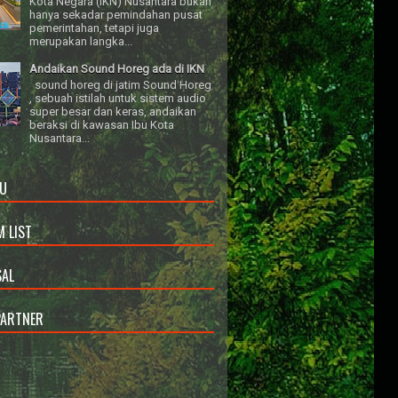
Kota Negara (IKN) Nusantara bukan
hanya sekadar pemindahan pusat
pemerintahan, tetapi juga
merupakan langka...
Andaikan Sound Horeg ada di IKN
sound horeg di jatim Sound Horeg
, sebuah istilah untuk sistem audio
super besar dan keras, andaikan
beraksi di kawasan Ibu Kota
Nusantara...
U
 LIST
AL
PARTNER