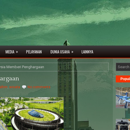
»
»
MEDIA
PELAYANAN
DUNIA USAHA
LAINNYA
ysia Memberi Penghargaan
hargaan
Popul
altim
,
wisata
No comments