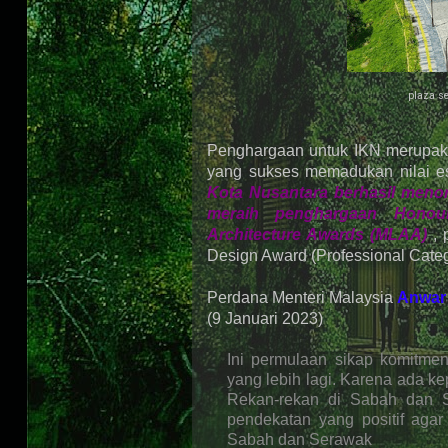
plaza se
Penghargaan untuk IKN merupaka
yang sukses memadukan nilai es
Kota Nusantara berhasil menor
meraih penghargaan Honou
Architecture Awards (MLAA)
, 
Design Award (Professional Categ
Perdana Menteri Malaysia
Anwar 
(9 Januari 2023)
Ini permulaan sikap komitmen
yang lebih lagi. Karena ada k
Rekan-rekan di Sabah dan Se
pendekatan yang positif aga
Sabah dan Serawak