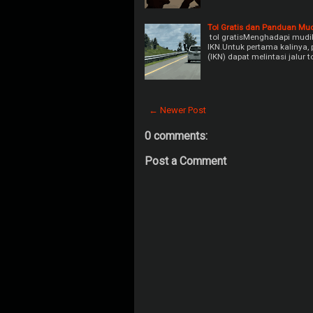
Tol Gratis dan Panduan Mu
tol gratisMenghadapi mudik
IKN.Untuk pertama kalinya,
(IKN) dapat melintasi jalur 
← Newer Post
0 comments:
Post a Comment