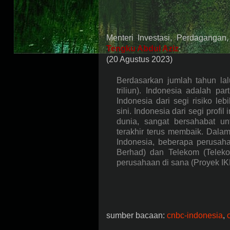
Menteri Investasi, Perdagangan,
Tengku Abdul Aziz
:
(20 Agustus 2023)
Berdasarkan jumlah tahun lal
triliun). Indonesia adalah p
Indonesia dari segi risiko l
sini. Indonesia dari segi profil
dunia, sangat bersahabat un
terakhir terus membaik. Dala
Indonesia, beberapa perusaha
Berhad) dan Telekom (Telek
perusahaan di sana (Proyek IK
sumber bacaan:
cnbc-indonesia
,