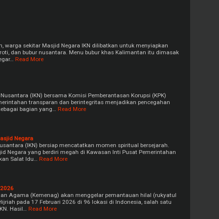
, warga sekitar Masjid Negara IKN dilibatkan untuk menyiapkan
a, roti, dan bubur nusantara. Menu bubur khas Kalimantan itu dimasak
egar…
Read More
a Nusantara (IKN) bersama Komisi Pemberantasan Korupsi (KPK)
erintahan transparan dan berintegritas menjadikan pencegahan
 sebagai bagian yang…
Read More
Masjid Negara
usantara (IKN) bersiap mencatatkan momen spiritual bersejarah.
jid Negara yang berdiri megah di Kawasan Inti Pusat Pemerintahan
kan Salat Idu…
Read More
 2026
erian Agama (Kemenag) akan menggelar pemantauan hilal (rukyatul
jriah pada 17 Februari 2026 di 96 lokasi di Indonesia, salah satu
IKN. Hasil…
Read More