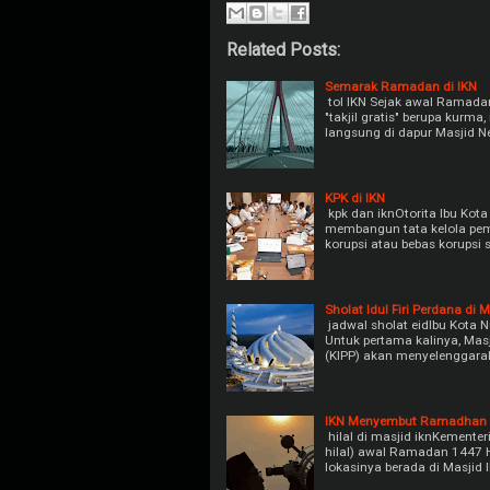
Related Posts:
Semarak Ramadan di IKN
tol IKN Sejak awal Ramadan
"takjil gratis" berupa kurm
langsung di dapur Masjid N
KPK di IKN
kpk dan iknOtorita Ibu Kot
membangun tata kelola pem
korupsi atau bebas korupsi
Sholat Idul Firi Perdana di 
jadwal sholat eidIbu Kota N
Untuk pertama kalinya, Mas
(KIPP) akan menyelenggara
IKN Menyembut Ramadhan
hilal di masjid iknKement
hilal) awal Ramadan 1447 Hi
lokasinya berada di Masjid 