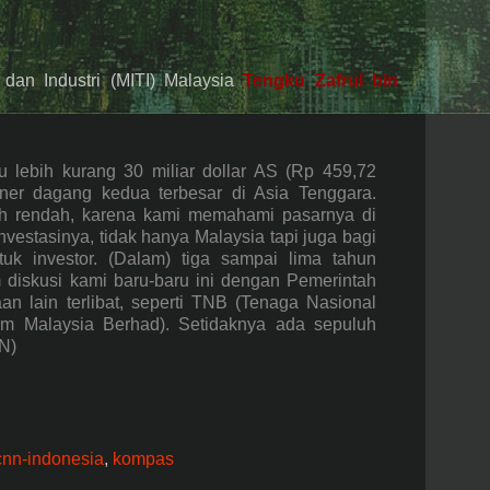
 dan Industri (MITI) Malaysia
Tengku Zafrul bin
u lebih kurang 30 miliar dollar AS (Rp 459,72
artner dagang kedua terbesar di Asia Tenggara.
ebih rendah, karena kami memahami pasarnya di
 investasinya, tidak hanya Malaysia tapi juga bagi
tuk investor. (Dalam) tiga sampai lima tahun
m diskusi kami baru-baru ini dengan Pemerintah
an lain terlibat, seperti TNB (Tenaga Nasional
om Malaysia Berhad). Setidaknya ada sepuluh
N)
cnn-indonesia
,
kompas