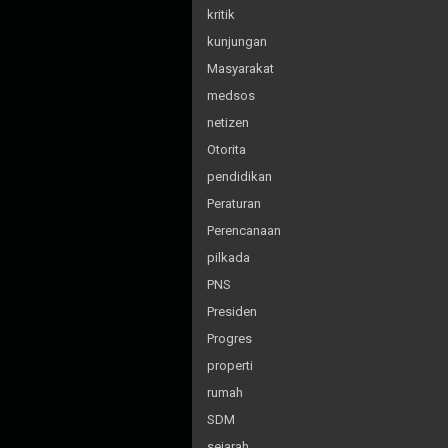
kritik
kunjungan
Masyarakat
medsos
netizen
Otorita
pendidikan
Peraturan
Perencanaan
pilkada
PNS
Presiden
Progres
properti
rumah
SDM
sejarah