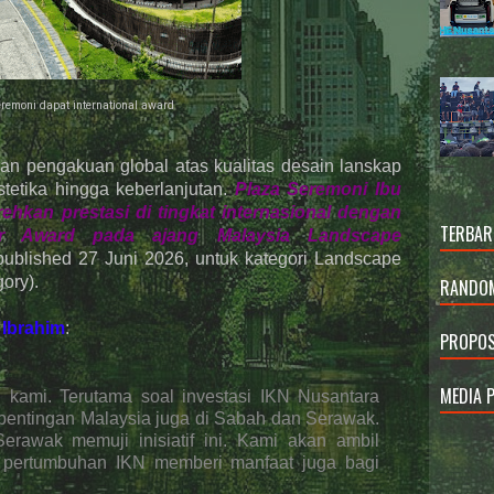
remoni dapat international award
n pengakuan global atas kualitas desain lanskap
tetika hingga keberlanjutan.
Plaza Seremoni Ibu
ehkan prestasi di tingkat internasional dengan
TERBAR
r Award pada ajang Malaysia Landscape
published 27 Juni 2026, untuk kategori Landscape
ory).
RANDOM
Ibrahim
:
PROPOS
MEDIA 
 kami. Terutama soal investasi IKN Nusantara
epentingan Malaysia juga di Sabah dan Serawak.
rawak memuji inisiatif ini. Kami akan ambil
r pertumbuhan IKN memberi manfaat juga bagi