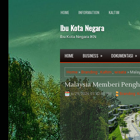
HOME
INFORMATION
KALTIM
Ibu Kota Negara
Ibu Kota Negara IKN
»
»
HOME
BUSINESS
DOKUMENTASI
Home
»
Branding
,
Kaltim
,
wisata
» Mala
Malaysia Memberi Peng
6/29/2026 01:42:00 PM
Branding
,
K