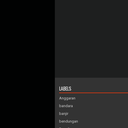
LABELS
Anggaran
bandara
banjir
bendungan