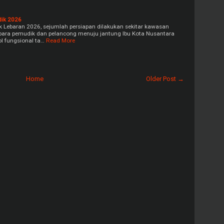
dik 2026
 Lebaran 2026, sejumlah persiapan dilakukan sekitar kawasan
 para pemudik dan pelancong menuju jantung Ibu Kota Nusantara
tol fungsional ta…
Read More
Home
Older Post →