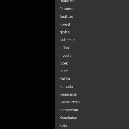
Branding
Ekonomi
fasilitas
Forest
global
Gubernur
inflasi
Investor
Iptek
Islam
Kaltim
karhutla
Keamanan
Kedaruratan
kemacetan
Kesehatan
kota