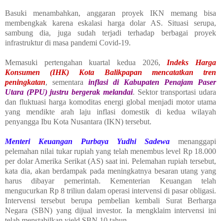
Basuki menambahkan, anggaran proyek IKN memang bisa
membengkak karena eskalasi harga dolar AS. Situasi serupa,
sambung dia, juga sudah terjadi terhadap berbagai proyek
infrastruktur di masa pandemi Covid-19.
Memasuki pertengahan kuartal kedua 2026,
Indeks Harga
Konsumen (IHK) Kota Balikpapan mencatatkan tren
peningkatan
, sementara
inflasi di Kabupaten Penajam Paser
Utara (PPU) justru bergerak melandai
. Sektor transportasi udara
dan fluktuasi harga komoditas energi global menjadi motor utama
yang mendikte arah laju inflasi domestik di kedua wilayah
penyangga Ibu Kota Nusantara (IKN) tersebut.
Menteri Keuangan Purbaya Yudhi Sadewa
menanggapi
pelemahan nilai tukar rupiah yang telah menembus level Rp 18.000
per dolar Amerika Serikat (AS) saat ini. Pelemahan rupiah tersebut,
kata dia, akan berdampak pada meningkatnya besaran utang yang
harus dibayar pemerintah. Kementerian Keuangan telah
mengucurkan Rp 8 triliun dalam operasi intervensi di pasar obligasi.
Intervensi tersebut berupa pembelian kembali Surat Berharga
Negara (SBN) yang dijual investor. Ia mengklaim intervensi ini
telah menstabilkan yield SBN 10 tahun.