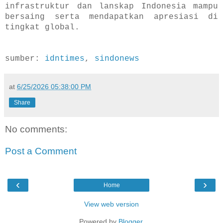
infrastruktur dan lanskap Indonesia mampu
bersaing serta mendapatkan apresiasi di
tingkat global.
sumber:
idntimes
,
sindonews
at
6/25/2026 05:38:00 PM
Share
No comments:
Post a Comment
‹
›
Home
View web version
Powered by
Blogger
.